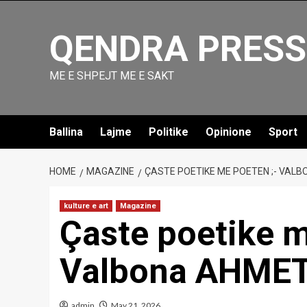
Skip
to
QENDRA PRESS
content
ME E SHPEJT ME E SAKT
Ballina
Lajme
Politike
Opinione
Sport
HOME
MAGAZINE
ÇASTE POETIKE ME POETEN ;- VALB
kulture e art
Magazine
Çaste poetike m
Valbona AHMET
admin
May 21, 2026