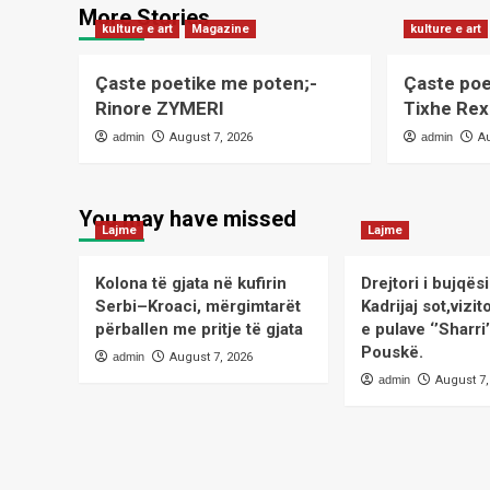
More Stories
kulture e art
Magazine
kulture e art
Çaste poetike me poten;-
Çaste poe
Rinore ZYMERI
Tixhe R
admin
August 7, 2026
admin
A
You may have missed
Lajme
Lajme
Kolona të gjata në kufirin
Drejtori i bujqë
Serbi–Kroaci, mërgimtarët
Kadrijaj sot,viz
përballen me pritje të gjata
e pulave ‘’Sharri
Pouskë.
admin
August 7, 2026
admin
August 7,