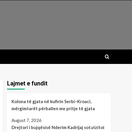
Lajmet e fundit
Kolona të gjata në kufirin Serbi–Kroaci,
mërgimtarët përballen me pritje të gjata
August 7, 2026
Drejtori i bujqësisë Nderim Kadrijaj sot,vizitoi