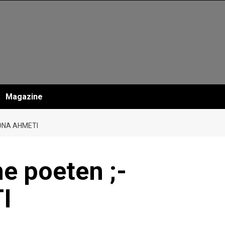
Magazine
ONA AHMETI
e poeten ;-
I