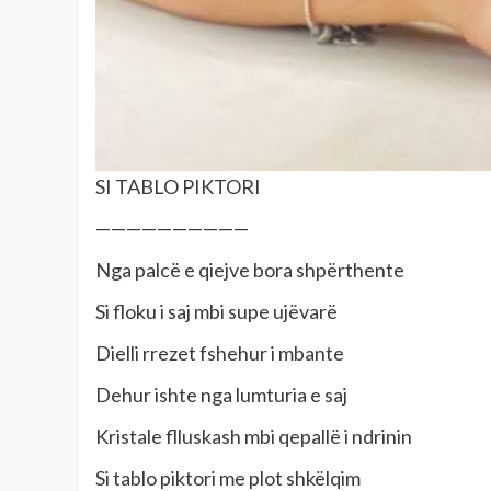
SI TABLO PIKTORI
——————————
Nga palcë e qiejve bora shpërthente
Si floku i saj mbi supe ujëvarë
Dielli rrezet fshehur i mbante
Dehur ishte nga lumturia e saj
Kristale flluskash mbi qepallë i ndrinin
Si tablo piktori me plot shkëlqim