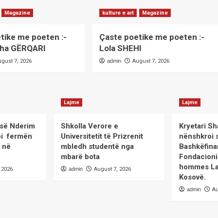
Magazine
kulture e art
Magazine
tike me poeten :-
Çaste poetike me poeten :-
exha GËRQARI
Lola SHEHI
ugust 7, 2026
admin
August 7, 2026
Lajme
Lajme
sisë Nderim
Shkolla Verore e
Kryetari Sh
itoi fermën
Universitetit të Prizrenit
nënshkroi 
’ në
mbledh studentë nga
Bashkëfina
mbarë bota
Fondacioni
hommes La
 2026
admin
August 7, 2026
Kosovë.
admin
Au