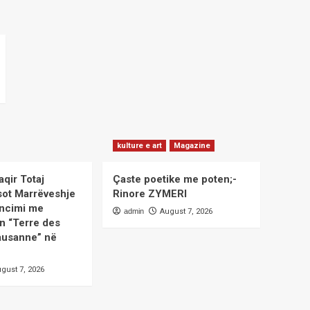
kulture e art
Magazine
aqir Totaj
Çaste poetike me poten;-
sot Marrëveshje
Rinore ZYMERI
ncimi me
admin
August 7, 2026
n “Terre des
usanne” në
gust 7, 2026