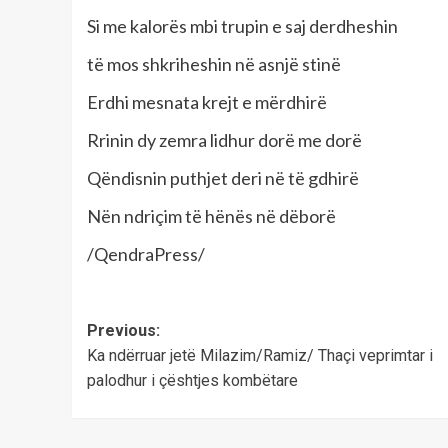
Si me kalorës mbi trupin e saj derdheshin
të mos shkriheshin në asnjë stinë
Erdhi mesnata krejt e mërdhirë
Rrinin dy zemra lidhur dorë me dorë
Qëndisnin puthjet deri në të gdhirë
Nën ndriçim të hënës në dëborë
/QendraPress/
Post
Previous:
Ka ndërruar jetë Milazim/Ramiz/ Thaçi veprimtar i
navigation
palodhur i çështjes kombëtare