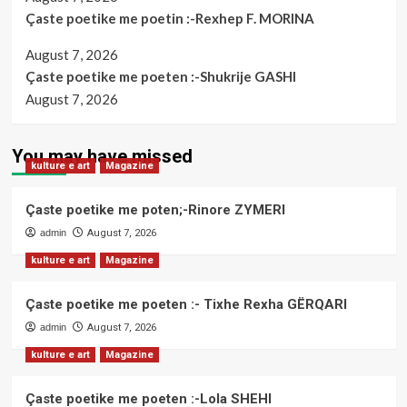
Çaste poetike me poetin :-Rexhep F. MORINA
August 7, 2026
Çaste poetike me poeten :-Shukrije GASHI
August 7, 2026
You may have missed
kulture e art
Magazine
Çaste poetike me poten;-Rinore ZYMERI
admin
August 7, 2026
kulture e art
Magazine
Çaste poetike me poeten :- Tixhe Rexha GËRQARI
admin
August 7, 2026
kulture e art
Magazine
Çaste poetike me poeten :-Lola SHEHI