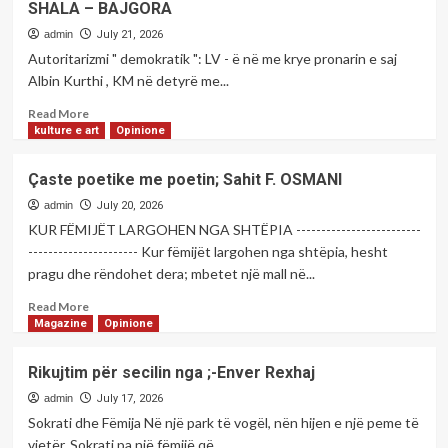
SHALA – BAJGORA
AJGERAJ,
me
shkrim
poeten;-
admin
July 21, 2026
dhe
Elida
Autoritarizmi " demokratik ": LV - ë në me krye pronarin e saj
analist
PRIFTI
Albin Kurthi , KM në detyrë me...
politik.
Read
Read More
more
kulture e art
Opinione
about
RRUGA
Çaste poetike me poetin; Sahit F. OSMANI
DREJT
THEQAFJES
admin
July 20, 2026
!
KUR FËMIJËT LARGOHEN NGA SHTËPIA -------------------------
/Shkruan;-
---------------------- Kur fëmijët largohen nga shtëpia, hesht
Behxhet
pragu dhe rëndohet dera; mbetet një mall në...
Sh.
SHALA
Read
Read More
–
more
Magazine
Opinione
BAJGORA
about
Çaste
Rikujtim për secilin nga ;-Enver Rexhaj
poetike
me
admin
July 17, 2026
poetin;
Sokrati dhe Fëmija Në një park të vogël, nën hijen e një peme të
Sahit
vjetër, Sokrati pa një fëmijë që...