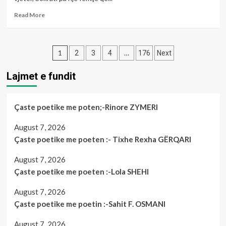
F.
OSMANI
Read
Read More
more
about
Rikujtim
Posts
për
1
…
2
3
4
176
Next
secilin
pagination
nga
Lajmet e fundit
;-
Enver
Rexhaj
Çaste poetike me poten;-Rinore ZYMERI
August 7, 2026
Çaste poetike me poeten :- Tixhe Rexha GËRQARI
August 7, 2026
Çaste poetike me poeten :-Lola SHEHI
August 7, 2026
Çaste poetike me poetin :-Sahit F. OSMANI
August 7, 2026