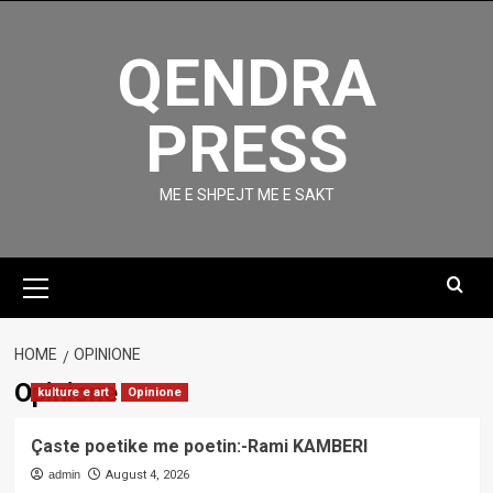
Skip
to
QENDRA
content
PRESS
ME E SHPEJT ME E SAKT
Primary
Menu
HOME
OPINIONE
Opinione
kulture e art
Opinione
Çaste poetike me poetin:-Rami KAMBERI
admin
August 4, 2026