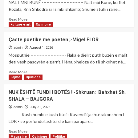
NALT MBI BUNË --------------------------- Nalt mbi Bunë, ku flet
Rozafa, Rrin Shkodra si lis mbi shkamb; Shumë stuhi i ranë...
Read
Read More
more
kulture e art
Opinione
about
Çaste
Çaste poetike me poeten ;-Migel FLOR
poetike
me
admin
August 1, 2026
poetin:-
Mosputhje ----------------------- Flaka e diellit puth buzën e malit
Rami
deti vesh pasqyrën e zjarrit. Hëna, xheloze do të shkrihet në...
KAMBERI
Read
Read More
more
Lajme
Opinione
about
Çaste
NUK ËSHTË FUNDI I BOTËS ! -Shkruan: Behxhet Sh.
poetike
SHALA – BAJGORA
me
poeten
admin
July 31, 2026
;-
Kush humbi e kush fitoi : Kuvendi i jashtëzakonshëm i
Migel
LDK - së përfundoi ashtu si e kam paraparë...
FLOR
Read
Read More
more
Magazine
Opinione
Politike