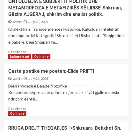
ONTOLOGJIA E SUBJEKTIT POLITIK DHE
Ballkan-
poetike
METAMORFOZA E METAFIZIKËS SË LIRISË-Shkruan;-
Një
me
Gëzim AJGERAJ, shkrim dhe analist politik.
nevojë
poeten;-
e
Age
admin
July 29, 2026
kohës
Bilani
(Dialektika e Transcendencës Historike, Kalkulusi i Intelektit
apo
LUKA
dhe Imperativi Kategorik i Shtetësisë) Ukshin Hoti: "Shqipërinë
domosdoshmëri
e pabërë, bëje Shqipëri të...
?
-
Read
Read More
Shkruan;
more
kulture e art
Opinione
Gëzim
about
AJGERAJ,
ONTOLOGJIA
Çaste poetike me poeten;-Elida PRIFTI
shkrimtar
E
dhe
SUBJEKTIT
admin
July 24, 2026
analist
POLITIK
Dielli i Miqësisë Baladë filozofike ----------------------------------
politik.
DHE
Kur zbehet shpresa në udhët e njerëzisë, si yll i gjallë miqësia
METAMORFOZA
ndriçon; është...
E
METAFIZIKËS
Read
Read More
SË
more
Opinione
LIRISË-
about
Shkruan;-
Çaste
RRUGA DREJT THEQAFJES ! /Shkruan;- Behxhet Sh.
Gëzim
poetike