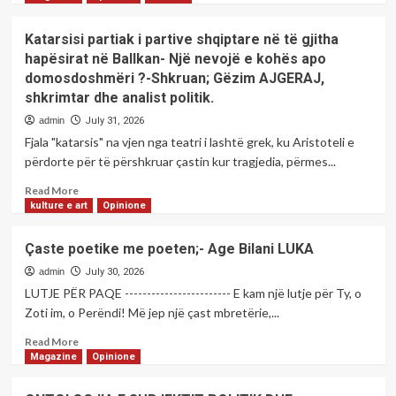
about
NUK
Katarsisi partiak i partive shqiptare në të gjitha
ËSHTË
hapësirat në Ballkan- Një nevojë e kohës apo
FUNDI
domosdoshmëri ?-Shkruan; Gëzim AJGERAJ,
I
shkrimtar dhe analist politik.
BOTËS
!
admin
July 31, 2026
-
Fjala "katarsis" na vjen nga teatri i lashtë grek, ku Aristoteli e
Shkruan:
përdorte për të përshkruar çastin kur tragjedia, përmes...
Behxhet
Sh.
Read
Read More
SHALA
more
kulture e art
Opinione
–
about
BAJGORA
Katarsisi
Çaste poetike me poeten;- Age Bilani LUKA
partiak
i
admin
July 30, 2026
partive
LUTJE PËR PAQE ------------------------ E kam një lutje për Ty, o
shqiptare
Zoti im, o Perëndi! Më jep një çast mbretërie,...
në
të
Read
Read More
gjitha
more
Magazine
Opinione
hapësirat
about
në
Çaste