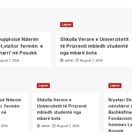
Lajme
 bujqësisë Nderim
Shkolla Verore e Universitetit
ot,vizitoi fermën e
të Prizrenit mbledh studentë
harri’ në Pouskë.
nga mbarë bota
ugust 7, 2026
admin
August 7, 2026
Lajme
Lajme
sisë Nderim
Shkolla Verore e
Kryetari Sh
itoi fermën
Universitetit të Prizrenit
nënshkroi 
’ në
mbledh studentë nga
Bashkëfina
mbarë bota
Fondacioni
hommes La
 2026
admin
August 7, 2026
Kosovë.