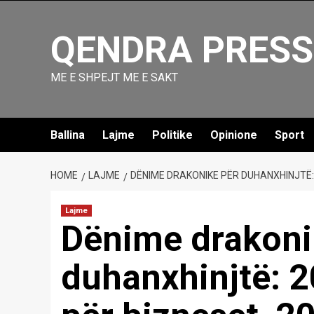
Skip
to
QENDRA PRESS
content
ME E SHPEJT ME E SAKT
Ballina
Lajme
Politike
Opinione
Sport
HOME
LAJME
DËNIME DRAKONIKE PËR DUHANXHINJTË:
Lajme
Dënime drakoni
duhanxhinjtë: 2