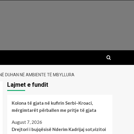
INË DUHAN NË AMBIENTE TË MBYLLURA
Lajmet e fundit
Kolona të gjata në kufirin Serbi–Kroaci,
mërgimtarët përballen me pritje të gjata
August 7, 2026
Drejtori i bujqësisë Nderim Kadrijaj sot,vizitoi