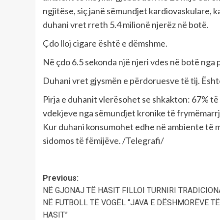
ngjitëse, siç janë sëmundjet kardiovaskulare, 
duhani vret rreth 5.4 milionë njerëz në botë.
Çdo lloj cigare është e dëmshme.
Në çdo 6.5 sekonda një njeri vdes në botë nga 
Duhani vret gjysmën e përdoruesve të tij. Është
Pirja e duhanit vlerësohet se shkakton: 67% të
vdekjeve nga sëmundjet kronike të frymëmarrj
Kur duhani konsumohet edhe në ambiente të mb
sidomos të fëmijëve. /Telegrafi/
Post
Previous:
NË GJONAJ TË HASIT FILLOI TURNIRI TRADICION
navigation
NË FUTBOLL TË VOGËL “JAVA E DËSHMORËVE TË
HASIT”