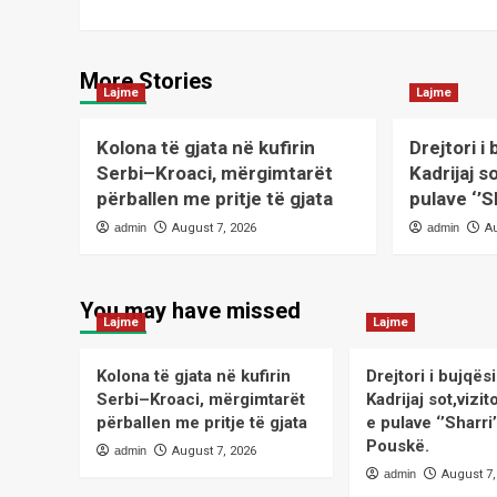
More Stories
Lajme
Lajme
Kolona të gjata në kufirin
Drejtori i
Serbi–Kroaci, mërgimtarët
Kadrijaj s
përballen me pritje të gjata
pulave ‘’S
admin
August 7, 2026
admin
A
You may have missed
Lajme
Lajme
Kolona të gjata në kufirin
Drejtori i bujqë
Serbi–Kroaci, mërgimtarët
Kadrijaj sot,viz
përballen me pritje të gjata
e pulave ‘’Sharri
Pouskë.
admin
August 7, 2026
admin
August 7,