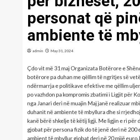
për bizneset, 2
personat që pi
ambiente të mb
admin
May 31, 2024
Çdo vit më 31 maj Organizata Botërore e Shën
botërore pa duhan me qëllim të ngritjes së vetëd
ndërmarrja e politikave efektive me qëllim uljen
po vazhdon pa kompromis zbatimi i Ligjit për Kon
nga Janari deri në muajin Maj janë realizuar mbi
duhanit në ambiente të mbyllura dhe si rrjedh
kanë bërë shkelje të këtij ligji. Me ligjin e ri 
gjobat për persona fizik do të jenë deri në 20
ambient të mbyllur gjobat deri në 20 mijë euro