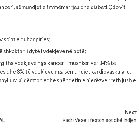
kanceri, sëmundjet e frymëmarrjes dhe diabeti.Çdo vit
pasojat e duhanpirjes;
 shkaktari i dytë i vdekjeve në botë;
 gjitha vdekjeve nga kanceri i mushkërive; 34% të
es dhe 8% të vdekjeve nga sëmundjet kardiovaskulare.
yllura ai dëmton edhe shëndetin e njerëzve rreth jush e
Next:
AL
Kadri Veseli feston sot ditëlindjen.