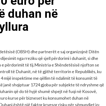
00 euro për
në duhan në
yllura
detësisë (OBSH) dhe partnerët e saj organizojnë Ditën
ijesimit nga rreziku që sjell përdorimi i duhanit, si dhe
 e përdorimit të tij.Ministria e Shëndetësisë njofton se
troll të Duhanit, në të gjithë territorin e Republikës, ku
 4 mijë inspektime me qëllim të ndalimit të konsumit të
ojë janë shqiptuar 1724 gjoba për subjekte të ndryshme që
për duhanin që do të hyjë shumë shpejt në fuqi në Kosovë,
0 euro kurse për bizneset ku konsumohet duhan në
.Duhani është një faktor kryesor risku për sëmundjet jo-