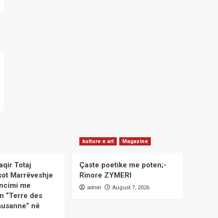
kulture e art
Magazine
aqir Totaj
Çaste poetike me poten;-
sot Marrëveshje
Rinore ZYMERI
ncimi me
admin
August 7, 2026
n “Terre des
usanne” në