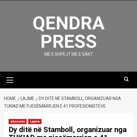
Skip
to
QENDRA
content
PRESS
ME E SHPEJT ME E SAKT
Primary
Menu
HOME
LAJME
DY DITË NË STAMBOLL, ORGANIZUAR NGA
TUKIAD ME PJESËMARRJEN E 41 PROFESIONISTËVE
ekonomi
Lajme
Dy ditë në Stamboll, organizuar nga