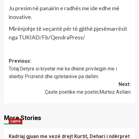
Ju presim në panairin e radhës me ide edhe më
inovative.
Mirënjohje të veçantë për të gjithë pjesëmarrësit
nga TUKIAD/Fb/QendraPress/
Post
Previous:
Totaj:Detyra si kryetar më ka dhënë privilegjin me i
navigation
shërby Prizrenit dhe qytetarëve pa dallim.
Next:
Çaste poetike me poetin;Murtez Asllani
More Stories
Lajme
Kadriaj gjuan me vezë drejt Kurtit, Dehari i ndërpret