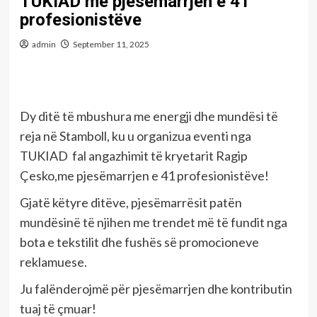
TUKIAD me pjesëmarrjen e 41
profesionistëve
admin
September 11, 2025
Dy ditë të mbushura me energji dhe mundësi të
reja në Stamboll, ku u organizua eventi nga
TUKIAD fal angazhimit të kryetarit Ragip
Çesko,me pjesëmarrjen e 41 profesionistëve!
Gjatë këtyre ditëve, pjesëmarrësit patën
mundësinë të njihen me trendet më të fundit nga
bota e tekstilit dhe fushës së promocioneve
reklamuese.
Ju falënderojmë për pjesëmarrjen dhe kontributin
tuaj të çmuar!