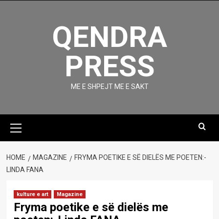
Skip
to
QENDRA
content
PRESS
ME E SHPEJT ME E SAKT
Primary
Menu
HOME
MAGAZINE
FRYMA POETIKE E SË DIELËS ME POETEN:-
LINDA FANA
kulture e art
Magazine
Fryma poetike e së dielës me