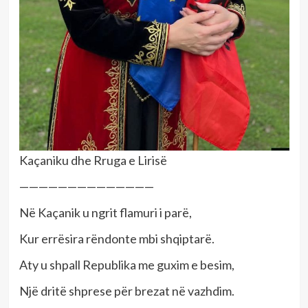
Kaçaniku dhe Rruga e Lirisë
——————————————
Në Kaçanik u ngrit flamuri i parë,
Kur errësira rëndonte mbi shqiptarë.
Aty u shpall Republika me guxim e besim,
Një dritë shprese për brezat në vazhdim.