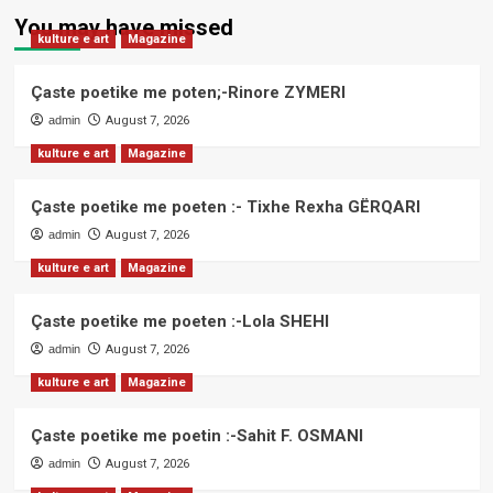
You may have missed
kulture e art
Magazine
Çaste poetike me poten;-Rinore ZYMERI
admin
August 7, 2026
kulture e art
Magazine
Çaste poetike me poeten :- Tixhe Rexha GËRQARI
admin
August 7, 2026
kulture e art
Magazine
Çaste poetike me poeten :-Lola SHEHI
admin
August 7, 2026
kulture e art
Magazine
Çaste poetike me poetin :-Sahit F. OSMANI
admin
August 7, 2026