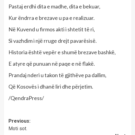
Pastaj erdhi dita e madhe, dita e bekuar,
Kur ëndrra e brezave u pa e realizuar.
Në Kuvend u firmos akti i shtetit të ri,
Si vazhdim i një rruge drejt pavarësisë.
Historia është vepër e shumë brezave bashkë,
E atyre që punuan në paqe e në flakë.
Prandaj nderi u takon të gjithëve pa dallim,
Që Kosovës i dhanë liri dhe përjetim.
/QendraPress/
Post
Previous:
Moti sot.
navigation