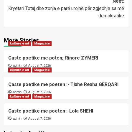
Next:
Kryetari Totaj dhe zonja e parë urojnë për zgjedhje sa më
demokratike
More Stories
kulture e art
Magazine
Çaste poetike me poten;-Rinore ZYMERI
admin
August 7, 2026
kulture e art
Magazine
Çaste poetike me poeten :- Tixhe Rexha GËRQARI
admin
August 7, 2026
kulture e art
Magazine
Çaste poetike me poeten :-Lola SHEHI
admin
August 7, 2026