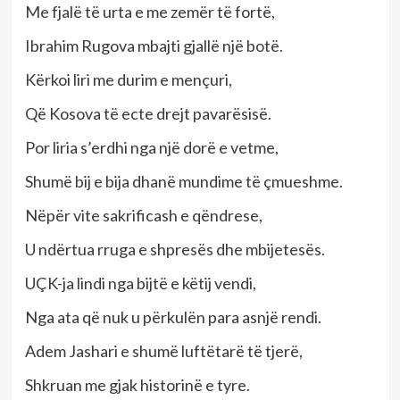
Me fjalë të urta e me zemër të fortë,
Ibrahim Rugova mbajti gjallë një botë.
Kërkoi liri me durim e mençuri,
Që Kosova të ecte drejt pavarësisë.
Por liria s’erdhi nga një dorë e vetme,
Shumë bij e bija dhanë mundime të çmueshme.
Nëpër vite sakrificash e qëndrese,
U ndërtua rruga e shpresës dhe mbijetesës.
UÇK-ja lindi nga bijtë e këtij vendi,
Nga ata që nuk u përkulën para asnjë rendi.
Adem Jashari e shumë luftëtarë të tjerë,
Shkruan me gjak historinë e tyre.