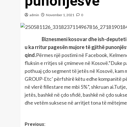
punonjësve
admin
November 1, 2021
0
Biznesmeni kosovar dhe ish-deputeti i Ku
u ka rritur pagesën mujore të gjithë punonjësv
qind.
Përmes një postimi në Facebook, Kelmendi
fluksin e rritjes së çmimeve në Kosovë.“Duke pa
pothuaj çdo segment të jetës në Kosovë, kam 
GROUP-Etc’ përfshirë këtu edhe kompanitë përcj
në vlerë fillestare me mbi 5%”, shkruan ai.Tutje
jetës, bashkë në çdo sfidë, bashkë në çdo suk
dhe vetëm suksese në arritjet tona të mëtejme
Post
Previous: