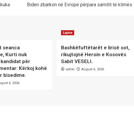
skuka
Biden zbarkon në Evropë përpara samitit të klimës
Lajme
t seanca
Bashkëfuftëtarët e lirisë sot,
e, Kurti nuk
rikujtojnë Heroin e Kosovës
kandidat për
Sabit VESELI.
mentar: Kërkoj kohë
admin
August 6, 2026
r bisedime.
ugust 6, 2026