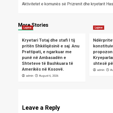
Aktivitetet e komunës së Prizrenit dhe kryetarit Ha
navigation
More Stories
Lajme
Lajme
Kryetari Totaj dhe stafi I tij
Ndërprite
pritën Shkëlqësinë e saj Anu
konstituiv
Prattipati, e ngarkuar me
propozon 
punë në Ambasadën e
Kryeparla
Shteteve të Bashkuara të
shtesë pë
Amerikës në Kosovë.
admin
A
admin
August 6, 2026
Leave a Reply