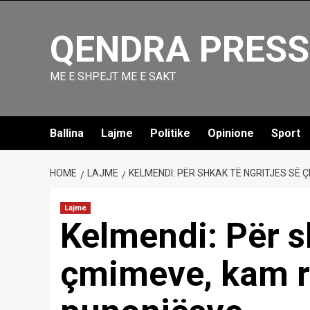
Skip
to
QENDRA PRESS
content
ME E SHPEJT ME E SAKT
Ballina
Lajme
Politike
Opinione
Sport
HOME
LAJME
KELMENDI: PËR SHKAK TË NGRITJES SË
Lajme
Kelmendi: Për s
çmimeve, kam rr