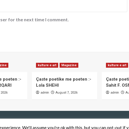
ser for the next time I comment.
zine
kulture e art
Magazine
kulture e art
e poeten :-
Çaste poetike me poeten :-
Çaste poeti
GËRQARI
Lola SHEHI
Sahit F. O
 2026
admin
August 7, 2026
admin
Au
xperience. We'll assume you're ok with this, but you can opt-out if 
QendraPRESS - Te drejtat e rezervuara
|
CoverNews
by AF themes