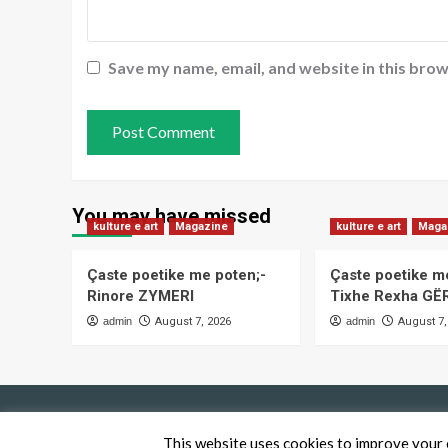
Save my name, email, and website in this brow
You may have missed
kulture e art
Magazine
kulture e art
Maga
Çaste poetike me poten;-
Çaste poetike m
Rinore ZYMERI
Tixhe Rexha 
admin
August 7, 2026
admin
August 7,
This website uses cookies to improve your e