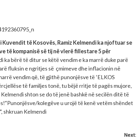
vendit të Kosovës, Ramiz Kelmendi ka njoftuar se
e të kompanisë së tij në vlerë fillestare 5 për
 ka bërë të ditur se këtë vendim e ka marrë duke parë
rë fluksin e ngritjes së çmimeve dhe inflacionin në
marrë vendim që, të gjithë punonjësve të ‘ELKOS
ellëse të familjes tonë, tu bëjë rritje të pagës mujore,
, Kelmendi shton se do të jenë bashkë në secilën ditë të
ses!“Punonjësve/kolegëve u urojë të kenë vetëm shëndet
”, shkruan Kelmendi
Next: