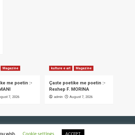
Magazine
kulture e art
Magazine
ke me poetin :-
Çaste poetike me poetin :-
SMANI
Rexhep F. MORINA
gust 7, 2026
admin
August 7, 2026
you wish.
Cookie settings
.
ACCEPT