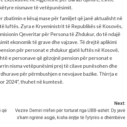
 këtyre nismave të vetëpunësimit.
 zbatimin e kësaj mase për familjet që janë aktualisht në
të luftës. Zyra e Kryeministrit të Republikës së Kosovës,
misionin Qeveritar për Persona të Zhdukur, do të ndajë
imit ekonomik të grave dhe vajzave. Të drejtë aplikimi
 pension për personat e zhdukur gjatë luftës në Kosovë,
ushtë e personave që gëzojnë pension për personat e
arrin nisma vetëpunësimi prej të cilave punësohen dhe
rdhurave për përmbushjen e nevojave bazike. Thirrja e
tor 2024”, thuhet në kumtesë.
Next:
i që
Vezire Demiri rrëfen për torturat nga UBB-ashët: Dy javë
s’kam ngrënë asgjë, kisha ënjtje të fytyrës e dhëmbëve