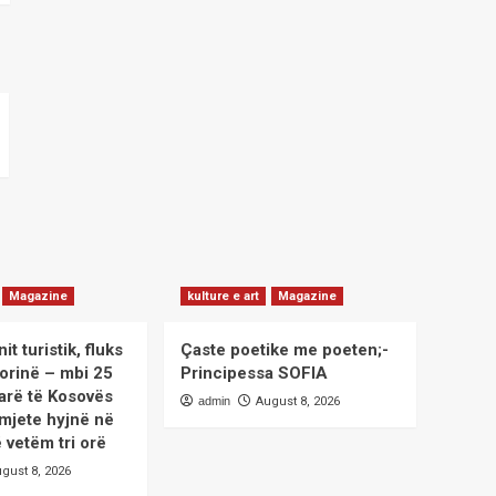
Magazine
kulture e art
Magazine
it turistik, fluks
Çaste poetike me poeten;-
Morinë – mbi 25
Principessa SOFIA
tarë të Kosovës
admin
August 8, 2026
 mjete hyjnë në
 vetëm tri orë
gust 8, 2026