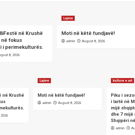
Lajme
lliFestë në Krushë
Moti në këtë fundjavë!
 në fokus
admin
August 8, 2026
 i perimekulturës.
ugust 8, 2026
Lajme
kulture e art
ë në Krushë
Moti në këtë fundjavë!
Piku i sezon
kus
i lartë në 
admin
August 8, 2026
mekulturës.
mijë shqip
dhe 7 mijë
 2026
Shqipëri në
admin
Au