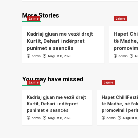
More Stories
Lajme
Lajme
Kadriaj gjuan me vezë drejt
Hapet Chi
Kurtit, Dehari i ndërpret
të Madhe,
punimet e seancës
promovimi
admin
August 8, 2026
admin
A
You may have missed
Lajme
Lajme
Kadriaj gjuan me vezë drejt
Hapet ChilliFest
Kurtit, Dehari i ndërpret
të Madhe, në fo
punimet e seancës
promovimi i peri
admin
August 8, 2026
admin
August 8,