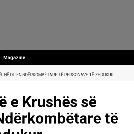
Magazine
GËL NË DITËN NDËRKOMBËTARE TË PERSONAVE TË ZHDUKUR
të e Krushës së
 Ndërkombëtare të