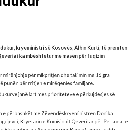
hdukur
kur, kryeministri së Kosovës, Albin Kurti, të premten
 Qeveria i ka mbështetur me masën për fuqizim
hur mirënjohje për mikpritjen dhe takimin me 16 gra
në punën për rritjen e mirëqenies familjare.
hdukurve janë lart mes prioriteteve e përkujdesjes së
tën e përbashkët me Zëvendëskryeministren Donika
gujevci, Kryetarin e Komisionit Qeveritar për Personat e
re Ekzekutive në Agjencinë për Barazi Gjinore, është