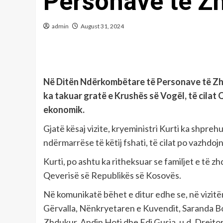
Personave të Z
admin
August 31, 2024
Në Ditën Ndërkombëtare të Personave të Zhdu
ka takuar gratë e Krushës së Vogël, të cilat
ekonomik.
Gjatë kësaj vizite, kryeministri Kurti ka shpre
ndërmarrëse të këtij fshati, të cilat po vazhdoj
Kurti, po ashtu ka ritheksuar se familjet e të z
Qeverisë së Republikës së Kosovës.
Në komunikatë bëhet e ditur edhe se, në vizi
Gërvalla, Nënkryetaren e Kuvendit, Saranda Bo
Zhdukur, Andin Hoti dhe Edi Gusia, u.d. Drejto