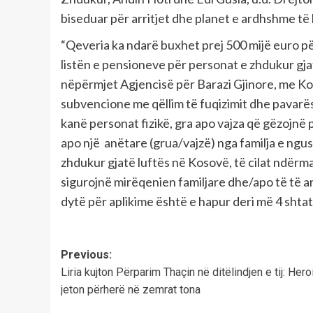
biseduar për arritjet dhe planet e ardhshme të
“Qeveria ka ndarë buxhet prej 500 mijë euro për
listën e pensioneve për personat e zhdukur gja
nëpërmjet Agjencisë për Barazi Gjinore, me Ko
subvencione me qëllim të fuqizimit dhe pavarës
kanë personat fizikë, gra apo vajza që gëzojnë
apo një anëtare (grua/vajzë) nga familja e ng
zhdukur gjatë luftës në Kosovë, të cilat ndërm
sigurojnë mirëqenien familjare dhe/apo të të a
dytë për aplikime është e hapur deri më 4 shta
Post
Previous:
Liria kujton Përparim Thaçin në ditëlindjen e tij: Hero
navigation
jeton përherë në zemrat tona