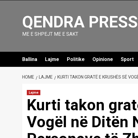
Skip
to
QENDRA PRESS
content
ME E SHPEJT ME E SAKT
Ballina
Lajme
Politike
Opinione
Sport
HOME
LAJME
KURTI TAKON GRATË E KRUSHËS SË VO
Lajme
Kurti takon gra
Vogël në Ditën