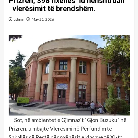
Prizren, 398 nxënës iu nënshtruan
vlerësimit të brendshëm.
admin
May 21, 2026
Sot, në ambientet e Gjimnazit “Gjon Buzuku” në
Prizren, u mbajtë Vlerësimi në Përfundim të
Shkallës së Pestë për nxënësit e klasave të XI-ta,