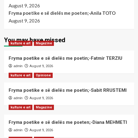
August 9, 2026
Fryma poetike e së dielës me poeten;-Anila TOTO
August 9, 2026
You may have missed
kulture e art
Magazine
Fryma poetike e së dielës me poetin;-Fatmir TERZIU
admin
August 9, 2026
kulture e art
Opinione
Fryma poetike e së dielës me poetin;-Sabit RRUSTEMI
admin
August 9, 2026
kulture e art
Magazine
Fryma poetike e së dielës me poeten;-Diana MEHMETI
admin
August 9, 2026