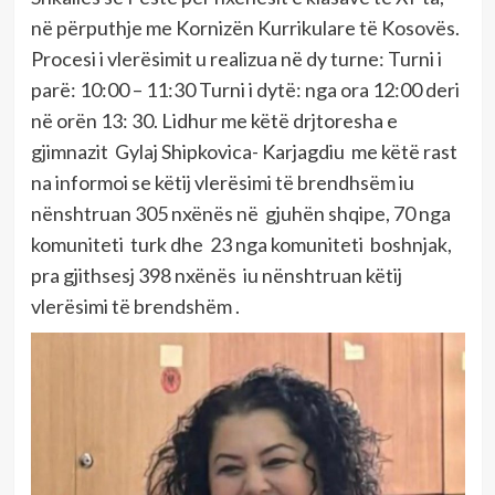
në përputhje me Kornizën Kurrikulare të Kosovës.
Procesi i vlerësimit u realizua në dy turne: Turni i
parë: 10:00 – 11:30 Turni i dytë: nga ora 12:00 deri
në orën 13: 30. Lidhur me këtë drjtoresha e
gjimnazit Gylaj Shipkovica- Karjagdiu me këtë rast
na informoi se këtij vlerësimi të brendhsëm iu
nënshtruan 305 nxënës në gjuhën shqipe, 70 nga
komuniteti turk dhe 23 nga komuniteti boshnjak,
pra gjithsesj 398 nxënës iu nënshtruan këtij
vlerësimi të brendshëm .