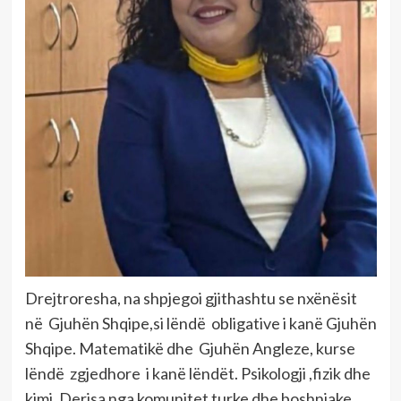
Drejtroresha, na shpjegoi gjithashtu se nxënësit
në Gjuhën Shqipe,si lëndë obligative i kanë Gjuhën
Shqipe. Matematikë dhe Gjuhën Angleze, kurse
lëndë zgjedhore i kanë lëndët. Psikologji ,fizik dhe
kimi. Derisa nga komunitet turke dhe boshnjake