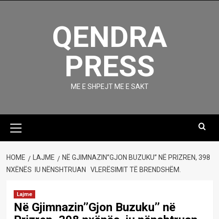
Skip
to
QENDRA
content
PRESS
ME E SHPEJT ME E SAKT
Primary
Menu
HOME
LAJME
NË GJIMNAZIN’’GJON BUZUKU’’ NË PRIZREN, 398
NXËNËS IU NËNSHTRUAN VLERËSIMIT TË BRENDSHËM.
Lajme
Në Gjimnazin’’Gjon Buzuku’’ në