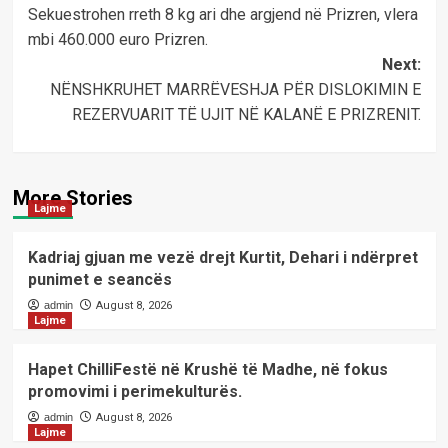
Sekuestrohen rreth 8 kg ari dhe argjend në Prizren, vlera
navigation
mbi 460.000 euro Prizren.
Next:
NËNSHKRUHET MARRËVESHJA PËR DISLOKIMIN E
REZERVUARIT TË UJIT NË KALANË E PRIZRENIT.
More Stories
Lajme
Kadriaj gjuan me vezë drejt Kurtit, Dehari i ndërpret
punimet e seancës
admin
August 8, 2026
Lajme
Hapet ChilliFestë në Krushë të Madhe, në fokus
promovimi i perimekulturës.
admin
August 8, 2026
Lajme