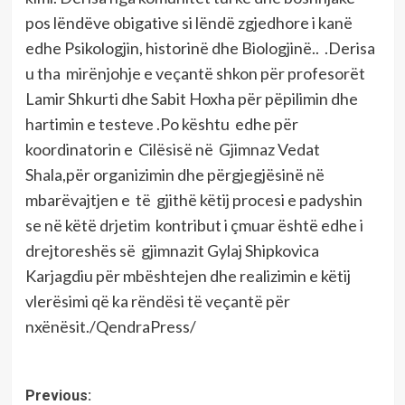
pos lëndëve obigative si lëndë zgjedhore i kanë
edhe Psikologjin, historinë dhe Biologjinë.. .Derisa
u tha mirënjohje e veçantë shkon për profesorët
Lamir Shkurti dhe Sabit Hoxha për pëpilimin dhe
hartimin e testeve .Po kështu edhe për
koordinatorin e Cilësisë në Gjimnaz Vedat
Shala,për organizimin dhe përgjegjësinë në
mbarëvajtjen e të gjithë këtij procesi e padyshin
se në këtë drjetim kontribut i çmuar është edhe i
drejtoreshës së gjimnazit Gylaj Shipkovica
Karjagdiu për mbështejen dhe realizimin e këtij
vlerësimi që ka rëndësi të veçantë për
nxënësit./QendraPress/
Post
Previous: