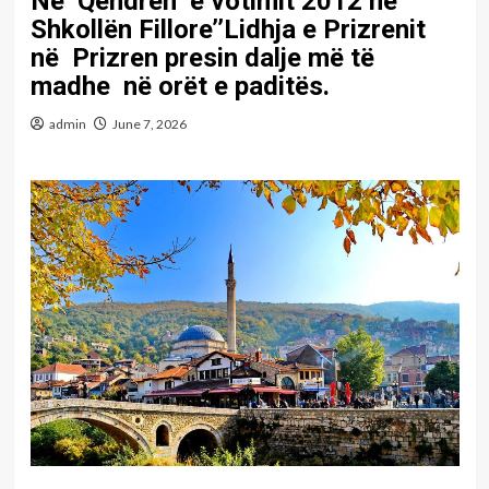
Në Qendrën e votimit 2012 në
Shkollën Fillore’’Lidhja e Prizrenit
në Prizren presin dalje më të
madhe në orët e paditës.
admin
June 7, 2026