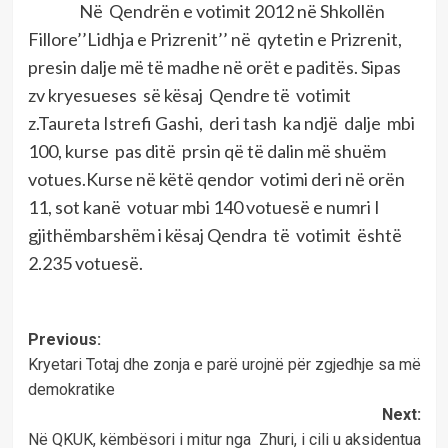
Në Qendrën e votimit 2012 në Shkollën
Fillore’’Lidhja e Prizrenit’’ në qytetin e Prizrenit,
presin dalje më të madhe në orët e paditës. Sipas
zv kryesueses së kësaj Qendre të votimit
z.Taureta Istrefi Gashi, deri tash ka ndjë dalje mbi
100, kurse pas ditë prsin që të dalin më shuëm
votues.Kurse në këtë qendor votimi deri në orën
11, sot kanë votuar mbi 140 votuesë e numri I
gjithëmbarshëm i kësaj Qendra të votimit është
2.235 votuesë.
Post
Previous:
Kryetari Totaj dhe zonja e parë urojnë për zgjedhje sa më
navigation
demokratike
Next:
Në QKUK, këmbësori i mitur nga Zhuri, i cili u aksidentua