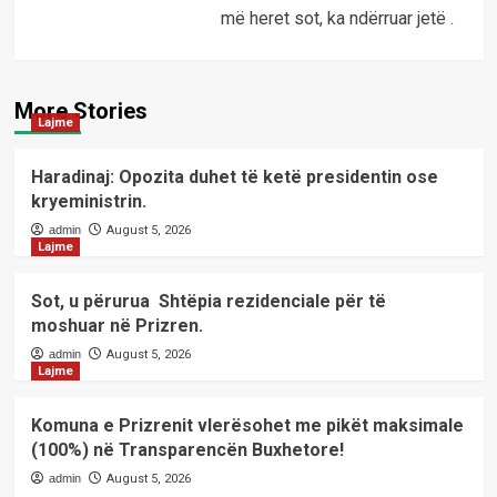
më heret sot, ka ndërruar jetë .
More Stories
Lajme
Haradinaj: Opozita duhet të ketë presidentin ose
kryeministrin.
admin
August 5, 2026
Lajme
Sot, u përurua Shtëpia rezidenciale për të
moshuar në Prizren.
admin
August 5, 2026
Lajme
Komuna e Prizrenit vlerësohet me pikët maksimale
(100%) në Transparencën Buxhetore!
admin
August 5, 2026