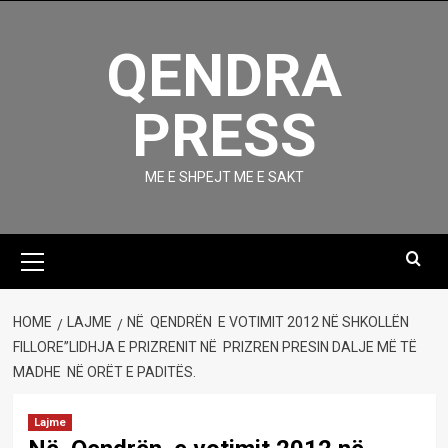
Skip
to
QENDRA
content
PRESS
ME E SHPEJT ME E SAKT
Primary
Menu
HOME
LAJME
NË QENDRËN E VOTIMIT 2012 NË SHKOLLËN
FILLORE’’LIDHJA E PRIZRENIT NË PRIZREN PRESIN DALJE MË TË
MADHE NË ORËT E PADITËS.
Lajme