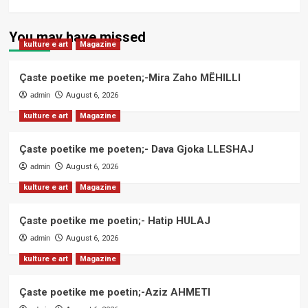
You may have missed
kulture e art
Magazine
Çaste poetike me poeten;-Mira Zaho MËHILLI
admin
August 6, 2026
kulture e art
Magazine
Çaste poetike me poeten;- Dava Gjoka LLESHAJ
admin
August 6, 2026
kulture e art
Magazine
Çaste poetike me poetin;- Hatip HULAJ
admin
August 6, 2026
kulture e art
Magazine
Çaste poetike me poetin;-Aziz AHMETI