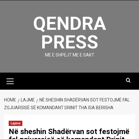
Skip
to
QENDRA
content
PRESS
ME E SHPEJT ME E SAKT
Primary
Menu
HOME
LAJME
NË SHESHIN SHADËRVAN SOT FESTOJMË FAL
ZGJUARSISË SË KOMANDANT DRINIT THA ISA BERISHA
Lajme
Në sheshin Shadërvan sot festojmë