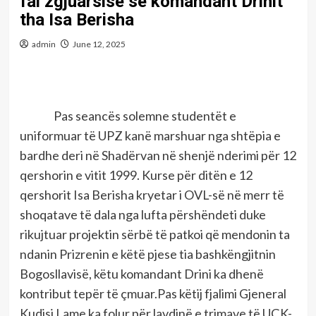
fal zgjuarsisë së komandant Drinit
tha Isa Berisha
admin
June 12, 2025
Pas seancës solemne studentët e
uniformuar të UPZ kanë marshuar nga shtëpia e
bardhe deri në Shadërvan në shenjë nderimi për 12
qershorin e vitit 1999. Kurse për ditën e 12
qershorit Isa Berisha kryetar i OVL-së në merr të
shoqatave të dala nga lufta përshëndeti duke
rikujtuar projektin sërbë të patkoi që mendonin ta
ndanin Prizrenin e këtë pjese tia bashkëngjitnin
Bogosllavisë, këtu komandant Drini ka dhenë
kontribut tepër të çmuar.Pas këtij fjalimi Gjeneral
Kudisi Lame ka folur për lavdinë e trimave të UÇK-