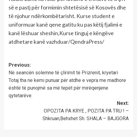
së e pastj për formimin shtetësisë së Kosovës dhe
të njohur ndërkombëtarisht. Kurse student e
uniformuar kanë qene gatitu ku pas këtij fjalimi e
kanë lëshuar sheshin,Kurse tinguj e këngëve
atdhetare kanë vazhduar/QendraPress/
Post
Previous:
Në seancën solemne të çlirimit të Prizrenit, kryetari
navigation
Totaj tha ne kemi punuar për atdhe e vepra me madhore
është të punojmë sa më tepët për mirëqenjene
qytetarëve.
Next:
OPOZITA PA KRYE , POZITA PA TRU ! –
Shkruan;Behxhet Sh. SHALA – BAJGORA