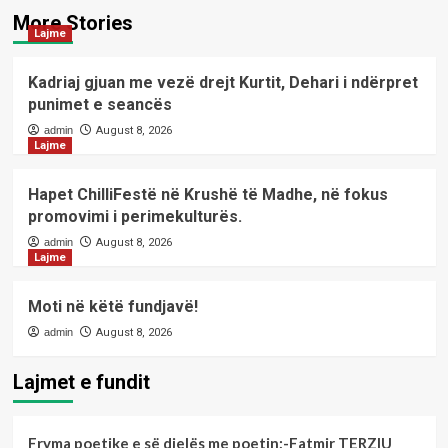
More Stories
Lajme
Kadriaj gjuan me vezë drejt Kurtit, Dehari i ndërpret
punimet e seancës
admin
August 8, 2026
Lajme
Hapet ChilliFestë në Krushë të Madhe, në fokus
promovimi i perimekulturës.
admin
August 8, 2026
Lajme
Moti në këtë fundjavë!
admin
August 8, 2026
Lajmet e fundit
Fryma poetike e së dielës me poetin;-Fatmir TERZIU