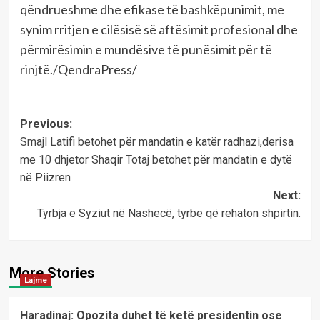
qëndrueshme dhe efikase të bashkëpunimit, me
synim rritjen e cilësisë së aftësimit profesional dhe
përmirësimin e mundësive të punësimit për të
rinjtë./QendraPress/
Post
Previous:
Smajl Latifi betohet për mandatin e katër radhazi,derisa
navigation
me 10 dhjetor Shaqir Totaj betohet për mandatin e dytë
në Piizren
Next:
Tyrbja e Syziut në Nashecë, tyrbe që rehaton shpirtin.
More Stories
Lajme
Haradinaj: Opozita duhet të ketë presidentin ose