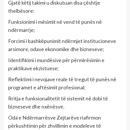
Gjatë këtij takimi u diskutuan disa çështje
thelbësore:
Funksionimi i mësimit në vend të punës në
ndërmarrje;
Forcimi i bashkëpunimit ndërmjet institucioneve
arsimore, odave ekonomike dhe bizneseve;
Identifikimi i mundësive për përmirësimin e
praktikave ekzistuese;
Reflektimi i nevojave reale të tregut të punës në
programet e aftësimit profesional;
Rritja e funksionalitetit të sistemit në dobi të
bizneseve dhe nxënësve.
Oda e Ndërmarrësve Zejtarëve riafirmon
përkushtimin për zhvillimin e modeleve të