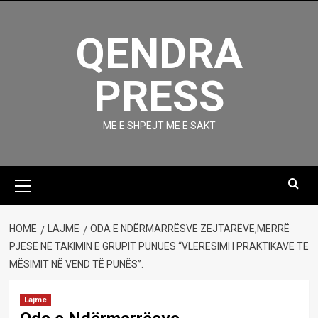
Skip
to
QENDRA
content
PRESS
ME E SHPEJT ME E SAKT
Primary
Menu
HOME
LAJME
ODA E NDËRMARRËSVE ZEJTARËVE,MERRË
PJESË NË TAKIMIN E GRUPIT PUNUES “VLERËSIMI I PRAKTIKAVE TË
MËSIMIT NË VEND TË PUNËS”.
Lajme