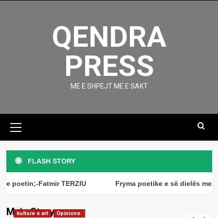
Skip
to
QENDRA
content
PRESS
ME E SHPEJT ME E SAKT
Primary
Menu
kulture e art
Magazine
Fryma poetike e së dielës me
FLASH STORY
poeten;-Diana MEHMETI
3
kulture e art
Magazine
e poetin;-Fatmir TERZIU
Fryma poetike e së dielës me po
Fryma poetike e së dielës me poetin;-
Fatmir TERZIU
kulture e art
Magazine
Main Story
Fryma poetike e së dielës me
kulture e art
kulture e art
Magazine
Opinione
admin
August 9, 2026