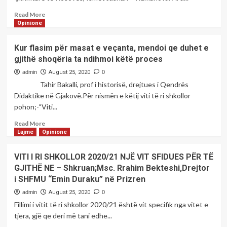
edhe
të
Read
Read More
Kosovës?
more
Opinione
Shkruan;Ruzhdi
about
Gashi
22
Kur flasim për masat e veçanta, mendoi qe duhet e
avokat
vjet
gjithë shoqëria ta ndihmoi këtë proces
nga
rënia
admin
August 25, 2020
0
heroike
Tahir Bakalli, prof i historisë, drejtues i Qendrës
e
Didaktike në Gjakovë.Për nismën e këtij viti të ri shkollor
Ismet
pohon;-“Viti...
Jasharit
Read
Read More
more
Lajme
Opinione
about
Kur
VITI I RI SHKOLLOR 2020/21 NJË VIT SFIDUES PËR TË
flasim
GJITHË NE – Shkruan;Msc. Rrahim Bekteshi,Drejtor
për
i SHFMU “Emin Duraku” në Prizren
masat
e
admin
August 25, 2020
0
veçanta,
Fillimi i vitit të ri shkollor 2020/21 është vit specifik nga vitet e
mendoi
tjera, gjë qe deri më tani edhe...
qe