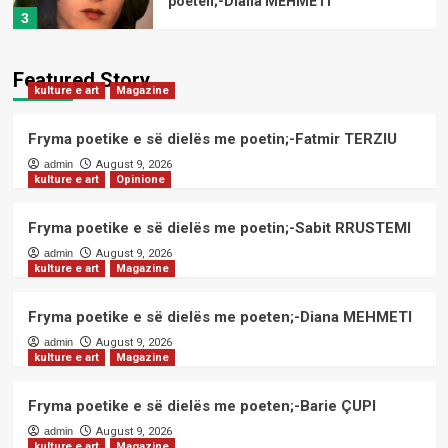
poeten;-Diana MEHMETI
3
kulture e art
Magazine
Featured Story
kulture e art
Magazine
Fryma poetike e së dielës me
poeten;-Barie ÇUPI
4
Fryma poetike e së dielës me poetin;-Fatmir TERZIU
admin
August 9, 2026
kulture e art
Opinione
kulture e art
Magazine
Fryma poetike e së dielës me
poeten;-Drita DEKAJ
Fryma poetike e së dielës me poetin;-Sabit RRUSTEMI
5
admin
August 9, 2026
kulture e art
Magazine
kulture e art
Magazine
Fryma poetike e së dielës me poetin;-
Fryma poetike e së dielës me poeten;-Diana MEHMETI
Fatmir TERZIU
admin
August 9, 2026
1
kulture e art
Magazine
kulture e art
Opinione
Fryma poetike e së dielës me poeten;-Barie ÇUPI
Fryma poetike e së dielës me poetin;-
admin
August 9, 2026
Sabit RRUSTEMI
kulture e art
Magazine