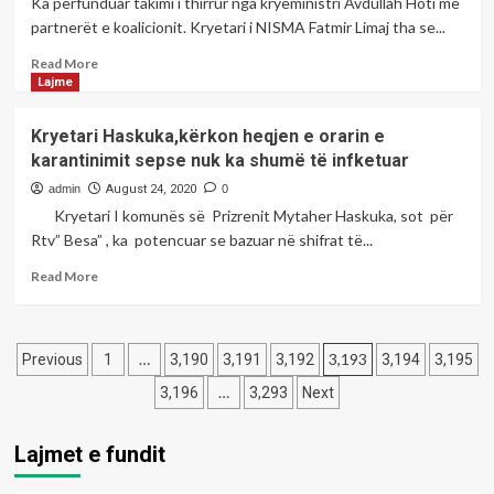
Ka përfunduar takimi i thirrur nga kryeministri Avdullah Hoti me
Vaksina
partnerët e koalicionit. Kryetari i NISMA Fatmir Limaj tha se...
për
COVID-
Read
Read More
19
more
Lajme
do
about
të
Limaj:
Kryetari Haskuka,kërkon heqjen e orarin e
jetë
Kosova
karantinimit sepse nuk ka shumë të infketuar
falas
ka
president,
admin
August 24, 2020
0
koalicioni
Kryetari I komunës së Prizrenit Mytaher Haskuka, sot për
është
Rtv” Besa” , ka potencuar se bazuar në shifrat të...
stabil
për
Read
Read More
aq
more
sa
about
ka
Kryetari
Posts
partneritet
Haskuka,kërkon
…
3,193
Previous
1
3,190
3,191
3,192
3,194
3,195
heqjen
pagination
…
3,196
3,293
Next
e
orarin
e
Lajmet e fundit
karantinimit
sepse