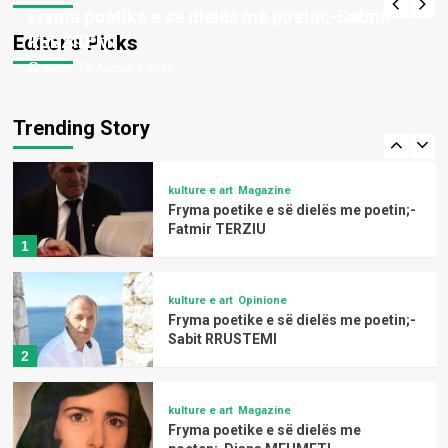
poeten;-Barie ÇUPI
Fryma poetike e së dielës me poetin;-Fatmir
Fryma poetike e së dielës me poetin;-Sabit
4
Editor’s Picks
TERZIU
RRUSTEMI
admin
admin
August 9, 2026
August 9, 2026
kulture e art
Magazine
Fryma poetike e së dielës me
poeten;-Drita DEKAJ
Trending Story
5
kulture e art
Magazine
Fryma poetike e së dielës me poetin;-
Fatmir TERZIU
1
kulture e art
Opinione
Fryma poetike e së dielës me poetin;-
Sabit RRUSTEMI
2
kulture e art
Magazine
Fryma poetike e së dielës me