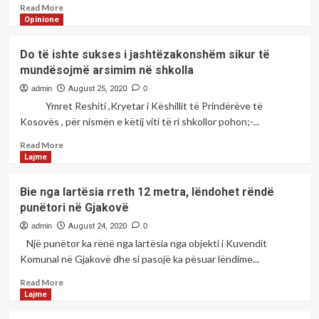
duhet
Read
Read More
e
more
Opinione
gjithë
about
shoqëria
VITI
Do të ishte sukses i jashtëzakonshëm sikur të
ta
I
mundësojmë arsimim në shkolla
ndihmoi
RI
këtë
SHKOLLOR
admin
August 25, 2020
0
proces
2020/21
Ymret Reshiti ,Kryetar i Këshillit të Prindërëve të
NJË
Kosovës , për nismën e këtij viti të ri shkollor pohon;-...
VIT
SFIDUES
Read
Read More
PËR
more
Lajme
TË
about
GJITHË
Do
Bie nga lartësia rreth 12 metra, lëndohet rëndë
NE
të
punëtori në Gjakovë
–
ishte
Shkruan;Msc.
sukses
admin
August 24, 2020
0
Rrahim
i
Një punëtor ka rënë nga lartësia nga objekti i Kuvendit
Bekteshi,Drejtor
jashtëzakonshëm
Komunal në Gjakovë dhe si pasojë ka pësuar lëndime...
i
sikur
SHFMU
të
Read
Read More
“Emin
mundësojmë
more
Lajme
Duraku”
arsimim
about
në
në