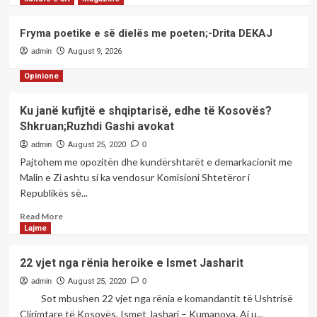
2
Fryma poetike e së dielës me poeten;-Drita DEKAJ
kulture e art
Magazine
admin
August 9, 2026
Fryma poetike e së dielës me
poeten;-Diana MEHMETI
Opinione
3
Ku janë kufijtë e shqiptarisë, edhe të Kosovës?
kulture e art
Magazine
Shkruan;Ruzhdi Gashi avokat
Fryma poetike e së dielës me
admin
August 25, 2020
0
poeten;-Barie ÇUPI
Pajtohem me opozitën dhe kundërshtarët e demarkacionit me
4
Malin e Zi ashtu si ka vendosur Komisioni Shtetëror i
Republikës së...
kulture e art
Magazine
Read
Fryma poetike e së dielës me
Read More
more
poeten;-Drita DEKAJ
Lajme
5
about
Ku
22 vjet nga rënia heroike e Ismet Jasharit
janë
kufijtë
admin
August 25, 2020
0
e
Sot mbushen 22 vjet nga rënia e komandantit të Ushtrisë
shqiptarisë,
Çlirimtare të Kosovës, Ismet Jashari – Kumanova. Ai u...