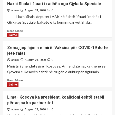
Bie
Haxhi Shala i ftuari i radhës nga Gjykata Speciale
Prizren
shkolla
nga
lartësia
admin
August 24, 2020
0
rreth
Haxhi Shala, deputet i AAK-së është i ftuari i radhës i
12
Gjykatës Speciale. baKëtë e ka konfirmuar vet Shala...
metra,
lëndohet
Read
Read More
rëndë
more
Lajme
punëtori
about
në
Haxhi
Zemaj jep lajmin e mirë: Vaksina për COVID-19 do të
Gjakovë
Shala
jetë falas
i
ftuari
admin
August 24, 2020
0
i
Ministri i Shëndetësisë i Kosovës, Armend Zemaj, ka thënë se
radhës
Qeveria e Kosovës është në rrugën e duhur për sigurimin...
nga
Gjykata
Read
Read More
Speciale
more
Lajme
about
Zemaj
Limaj: Kosova ka president, koalicioni është stabil
jep
për aq sa ka partneritet
lajmin
e
admin
August 24, 2020
0
mirë: