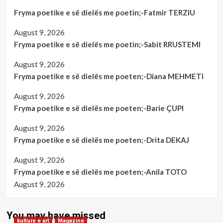
nuk
Fryma poetike e së dielës me poetin;-Fatmir TERZIU
ka
shumë
August 9, 2026
të
infketuar
Fryma poetike e së dielës me poetin;-Sabit RRUSTEMI
August 9, 2026
Fryma poetike e së dielës me poeten;-Diana MEHMETI
August 9, 2026
Fryma poetike e së dielës me poeten;-Barie ÇUPI
August 9, 2026
Fryma poetike e së dielës me poeten;-Drita DEKAJ
August 9, 2026
Fryma poetike e së dielës me poeten;-Anila TOTO
August 9, 2026
You may have missed
kulture e art
Magazine