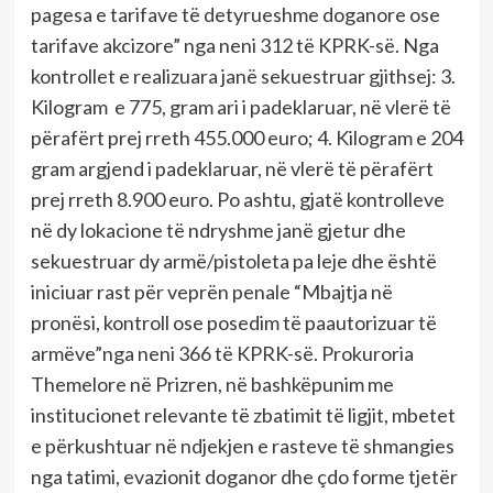
pagesa e tarifave të detyrueshme doganore ose
tarifave akcizore” nga neni 312 të KPRK-së. Nga
kontrollet e realizuara janë sekuestruar gjithsej: 3.
Kilogram e 775, gram ari i padeklaruar, në vlerë të
përafërt prej rreth 455.000 euro; 4. Kilogram e 204
gram argjend i padeklaruar, në vlerë të përafërt
prej rreth 8.900 euro. Po ashtu, gjatë kontrolleve
në dy lokacione të ndryshme janë gjetur dhe
sekuestruar dy armë/pistoleta pa leje dhe është
iniciuar rast për veprën penale “Mbajtja në
pronësi, kontroll ose posedim të paautorizuar të
armëve”nga neni 366 të KPRK-së. Prokuroria
Themelore në Prizren, në bashkëpunim me
institucionet relevante të zbatimit të ligjit, mbetet
e përkushtuar në ndjekjen e rasteve të shmangies
nga tatimi, evazionit doganor dhe çdo forme tjetër