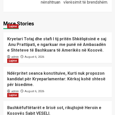
nënshtruan vlerësimit të brendshëm.
More Stories
Lajme
Kryetari Totaj dhe stafi I tij pritën Shkëlqësinë e saj
Anu Prattipati, e ngarkuar me punë në Ambasadën
e Shteteve të Bashkuara të Amerikës në Kosovë.
admin
August 6, 2026
Lajme
Ndërpritet seanca konstituive, Kurti nuk propozon
kandidat për Kryeparlamentar: Kërkoj kohë shtesë
për bisedime.
admin
August 6, 2026
Lajme
Bashkëfuftëtarët e lirisë sot, rikujtojnë Heroin e
Kosovës Sabit VESELI.