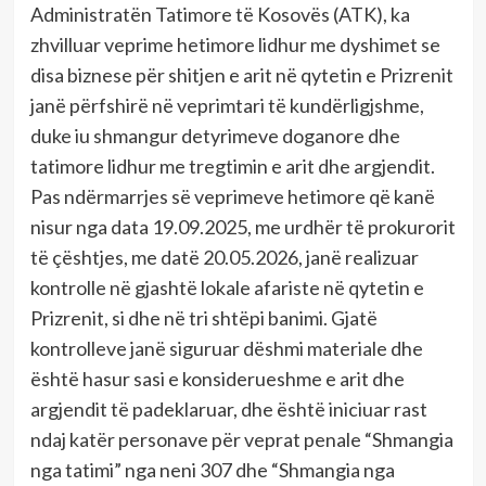
Administratën Tatimore të Kosovës (ATK), ka
zhvilluar veprime hetimore lidhur me dyshimet se
disa biznese për shitjen e arit në qytetin e Prizrenit
janë përfshirë në veprimtari të kundërligjshme,
duke iu shmangur detyrimeve doganore dhe
tatimore lidhur me tregtimin e arit dhe argjendit.
Pas ndërmarrjes së veprimeve hetimore që kanë
nisur nga data 19.09.2025, me urdhër të prokurorit
të çështjes, me datë 20.05.2026, janë realizuar
kontrolle në gjashtë lokale afariste në qytetin e
Prizrenit, si dhe në tri shtëpi banimi. Gjatë
kontrolleve janë siguruar dëshmi materiale dhe
është hasur sasi e konsiderueshme e arit dhe
argjendit të padeklaruar, dhe është iniciuar rast
ndaj katër personave për veprat penale “Shmangia
nga tatimi” nga neni 307 dhe “Shmangia nga