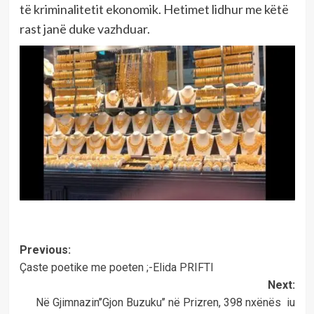
të kriminalitetit ekonomik. Hetimet lidhur me këtë
rast janë duke vazhduar.
Post
Previous:
Çaste poetike me poeten ;-Elida PRIFTI
navigation
Next:
Në Gjimnazin’’Gjon Buzuku’’ në Prizren, 398 nxënës iu