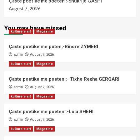
Çaste poetike me poeten :-Shukrije GASHI
August 7, 2026
You may have missed
kulture e art
Magazine
Çaste poetike me poten;-Rinore ZYMERI
admin
August 7, 2026
kulture e art
Magazine
Çaste poetike me poeten :- Tixhe Rexha GËRQARI
admin
August 7, 2026
kulture e art
Magazine
Çaste poetike me poeten :-Lola SHEHI
admin
August 7, 2026
kulture e art
Magazine