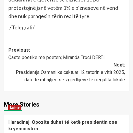
protestojnë janë vetëm 1% e bizneseve në vend
dhe nuk paraqesin zërin real të tyre.
./Telegrafi/
Post
Previous:
Çaste poetike me poeten; Miranda Troci DERTI
navigation
Next:
Presidentja Osmani ka caktuar 12 tetorin e vitit 2025,
datë të mbajtjes së zgjedhjeve të rregullta lokale
More Stories
Lajme
Haradinaj: Opozita duhet të ketë presidentin ose
kryeministrin.