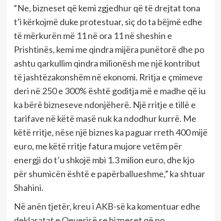
“Ne, bizneset që kemi zgjedhur që të drejtat tona
t’i kërkojmë duke protestuar, siç do ta bëjmë edhe
të mërkurën më 11 në ora 11 në sheshin e
Prishtinës, kemi me qindra mijëra punëtorë dhe po
ashtu qarkullim qindra milionësh me një kontribut
të jashtëzakonshëm në ekonomi. Rritja e çmimeve
deri në 250 e 300% është goditja më e madhe që iu
ka bërë bizneseve ndonjëherë. Një rritje e tillë e
tarifave në këtë masë nuk ka ndodhur kurrë. Me
këtë rritje, nëse një biznes ka paguar rreth 400 mijë
euro, me këtë rritje fatura mujore vetëm për
energji do t’u shkojë mbi 1.3 milion euro, dhe kjo
për shumicën është e papërballueshme,” ka shtuar
Shahini.
Në anën tjetër, kreu i AKB-së ka komentuar edhe
deklaratat e Qeverisë se bizneset që po