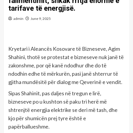
falimentimit, shkak rritja enorme e
tarifave të energjisë.
admin
June 9, 2025
Kryetari i Aleancës Kosovare të Bizneseve, Agim
Shahini, thotë se protestat e bizneseve nuk janë të
zakonshme, por që kanë ndodhur dhe do të
ndodhin edhe të mërkurën, pasi janë shterrur të
gjitha mundësitë për dialog me Qeverinë e vendit.
Sipas Shahinit, pas daljes në tregun e lirë,
bizneseve po u kushton së paku tri herë më
shtrenjtë energjia elektrike se deri më tash, dhe
kjo për shumicën prej tyre është e
papërballueshme.