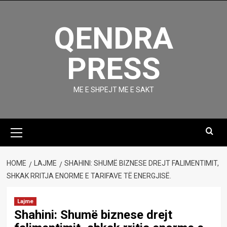
Skip
to
QENDRA
content
PRESS
ME E SHPEJT ME E SAKT
Primary
Menu
HOME
LAJME
SHAHINI: SHUMË BIZNESE DREJT FALIMENTIMIT,
SHKAK RRITJA ENORME E TARIFAVE TË ENERGJISË.
Lajme
Shahini: Shumë biznese drejt