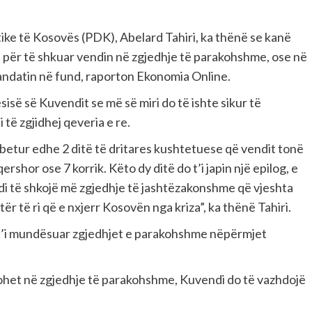
ike të Kosovës (PDK), Abelard Tahiri, ka thënë se kanë
 për të shkuar vendin në zgjedhje të parakohshme, ose në
mandatin në fund, raporton Ekonomia Online.
isë së Kuvendit se më së miri do të ishte sikur të
 të zgjidhej qeveria e re.
betur edhe 2 ditë të dritares kushtetuese që vendit tonë
hor ose 7 korrik. Këto dy ditë do t’i japin një epilog, e
di të shkojë më zgjedhje të jashtëzakonshme që vjeshta
ër të ri që e nxjerr Kosovën nga kriza”, ka thënë Tahiri.
për t’i mundësuar zgjedhjet e parakohshme nëpërmjet
kohet në zgjedhje të parakohshme, Kuvendi do të vazhdojë