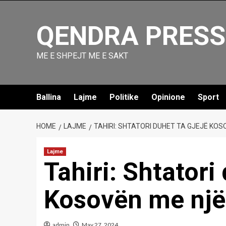
Skip
to
QENDRA PRESS
content
ME E SHPEJT ME E SAKT
Ballina
Lajme
Politike
Opinione
Sport
HOME
LAJME
TAHIRI: SHTATORI DUHET TA GJEJË KOS
Lajme
Tahiri: Shtatori
Kosovën me një 
admin
May 27, 2024