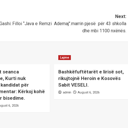
Next:
Gashi:
Filloi ‘’Java e Remzi Ademaj’’.marrin pjesë për 43 shkolla
dhe mbi 1100 nxënës.
Lajme
t seanca
Bashkëfuftëtarët e lirisë sot,
e, Kurti nuk
rikujtojnë Heroin e Kosovës
kandidat për
Sabit VESELI.
mentar: Kërkoj kohë
admin
August 6, 2026
r bisedime.
ugust 6, 2026