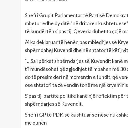
Shefi i Grupit Parlamentar të Partisë Demokrat
mbetur edhe dy ditë “në dritaren kushtetuese”
të kundërtën sipas tij, Qeveria duhet ta çojë 
Ai ka deklaruar të hënën pas mbledhjes së Kryes
shpërndahej Kuvendi dhe në shtator të këtij viti
“…Sa i përket shpërndarjes së Kuvendit kanë m
t’i mundësohet që zgjedhjet të mbahen më 30 qers
do të presim deri në momentin e fundit, që ven
ose shtatori ta zë vendin tonë me një kryeminist
Sipas tij, partitë politike kanë një reflektim 
shpërndarjes së Kuvendit.
Shefi i GP të PDK-së ka shtuar se nëse nuk sh
me punën