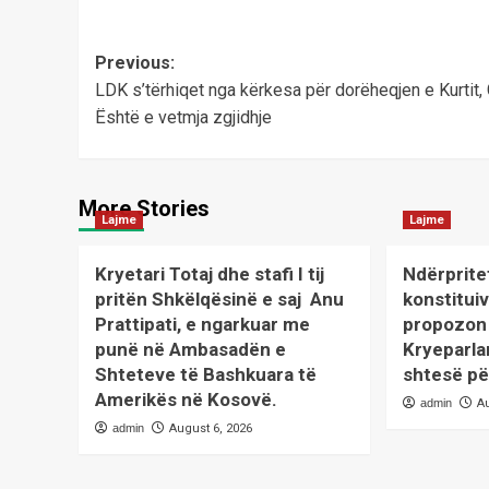
Post
Previous:
LDK s’tërhiqet nga kërkesa për dorëheqjen e Kurtit, 
navigation
Është e vetmja zgjidhje
More Stories
Lajme
Lajme
Kryetari Totaj dhe stafi I tij
Ndërprite
pritën Shkëlqësinë e saj Anu
konstituiv
Prattipati, e ngarkuar me
propozon 
punë në Ambasadën e
Kryeparla
Shteteve të Bashkuara të
shtesë pë
Amerikës në Kosovë.
admin
A
admin
August 6, 2026