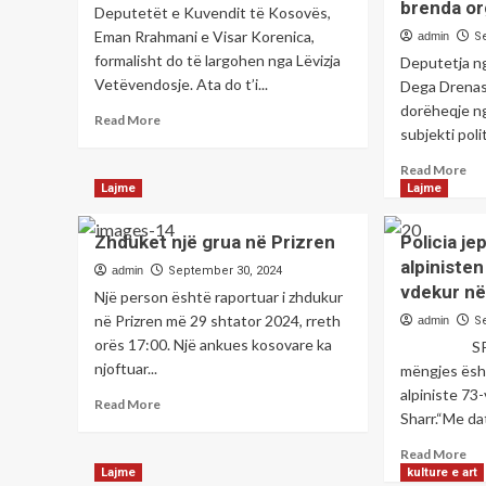
brenda or
Deputetët e Kuvendit të Kosovës,
Eman Rrahmani e Visar Korenica,
admin
S
formalisht do të largohen nga Lëvizja
Deputetja n
Vetëvendosje. Ata do t’i...
Dega Drenas,
dorëheqje ng
Read
Read More
subjekti poli
more
about
Re
Read More
Rrahmani
mo
Lajme
Lajme
dhe
ab
Korenica
Je
Zhduket një grua në Prizren
Policia je
braktisin
do
VV-
alpinisten 
dep
admin
September 30, 2024
në,
vdekur në
e
Një person është raportuar i zhdukur
i
VV
në Prizren më 29 shtator 2024, rreth
admin
S
bashkohen
së:
orës 17:00. Një ankues kosovare ka
Listës
SPB Tet
Kj
për
njoftuar...
mëngjes ësht
qas
Familjen
alpiniste 73
e
Read
Read More
dre
Sharr.“Me da
more
ka
about
Re
Read More
rez
Zhduket
mo
Lajme
kulture e art
në
një