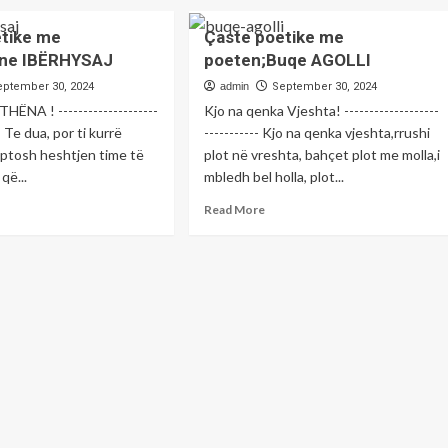
Shkruan:Liridon
out
about
kënaqësi
LUSHAJ,
icia
Skemat
e
etike me
Çaste poetike me
veteranë
Pensionale,
ngesë
jne IBËRHYSAJ
poeten;Buqe AGOLLI
i
aje
SBAShK-
nsparence
UÇK-
r
u
enda
eptember 30, 2024
admin
September 30, 2024
së
inisten
dorëzon
anizatës
HËNA ! --------------------
Kjo na qenka Vjeshta! -------------------
nënshkrimet
-- Te dua, por ti kurrë
----------- Kjo na qenka vjeshta,rrushi
për
uptosh heshtjen time të
plot në vreshta, bahçet plot me molla,i
miratimin
 që...
mbledh bel holla, plot...
t
e
projektligjit
ad
Read
Read More
ekur
re
more
out
about
in
ste
Çaste
rr
etike
poetike
me
eten;Ajne
poeten;Buqe
ËRHYSAJ
AGOLLI