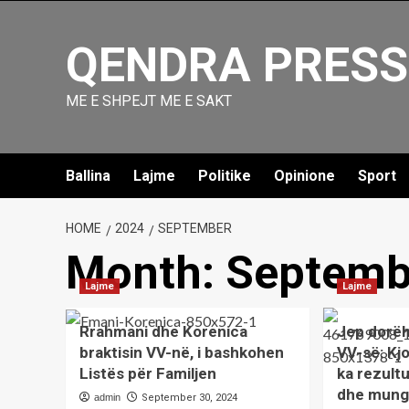
Skip
to
QENDRA PRESS
content
ME E SHPEJT ME E SAKT
Ballina
Lajme
Politike
Opinione
Sport
HOME
2024
SEPTEMBER
Month:
Septemb
Lajme
Lajme
Rrahmani dhe Korenica
Jep dorëh
braktisin VV-në, i bashkohen
VV-së: Kjo
Listës për Familjen
ka rezult
dhe mung
admin
September 30, 2024