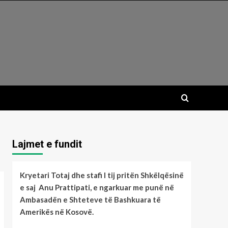
Lajmet e fundit
Kryetari Totaj dhe stafi I tij pritën Shkëlqësinë
e saj Anu Prattipati, e ngarkuar me punë në
Ambasadën e Shteteve të Bashkuara të
Amerikës në Kosovë.