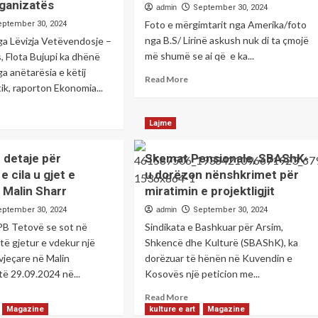
ganizatës
admin
September 30, 2024
Foto e mërgimtarit nga Amerika/foto
eptember 30, 2024
nga B.S/ Lirinë askush nuk di ta çmojë
ga Lëvizja Vetëvendosje –
më shumë se ai që e ka...
 Flota Bujupi ka dhënë
a anëtarësia e këtij
Read
Read More
tik, raporton Ekonomia...
more
about
ad
Lirinë
re
Lajme
din
out
ta
p
p detaje për
Skemat Pensionale, SBAShK-
çmojë
rëheqje
më
e cila u gjet e
u dorëzon nënshkrimet për
utetja
mirë
 Malin Sharr
miratimin e projektligjit
ai
-
eptember 30, 2024
admin
September 30, 2024
që
ka
ovë se sot në
Sindikata e Bashkuar për Arsim,
o
provuar
ë gjetur e vdekur një
Shkencë dhe Kulturë (SBAShK), ka
je
në
-vjeçare në Malin
dorëzuar të hënën në Kuvendin e
lëkurën
jtimit,
të 29.09.2024 në...
Kosovës një peticion me...
e
tij
ad
Read
Read More
ultuar
–
re
more
Magazine
kulture e art
Magazine