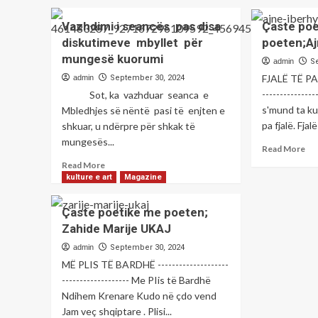
ab
pa
grua
Pol
dh
Vazhdimi i seancës pas disa
Çaste po
në
jep
mu
Prizren
diskutimeve mbyllet për
poeten;A
det
tra
mungesë kuorumi
pë
br
admin
S
alp
org
FJALË TË PAT
admin
September 30, 2024
e
--------------
Sot, ka vazhduar seanca e
cila
s'mund ta k
Mbledhjes së nëntë pasi të enjten e
u
pa fjalë. Fjalë
shkuar, u ndërpre për shkak të
gje
e
mungesës...
Re
Read More
vd
mo
Read
Read More
në
ab
more
kulture e art
Magazine
Mal
Ça
about
Sha
po
Vazhdimi
Çaste poetike me poeten;
me
i
Zahide Marije UKAJ
po
seancës
IB
pas
admin
September 30, 2024
disa
MË PLIS TË BARDHË --------------------
diskutimeve
------------------- Me PIis të Bardhë
mbyllet
Ndihem Krenare Kudo në çdo vend
për
Jam veç shqiptare . Plisi...
mungesë