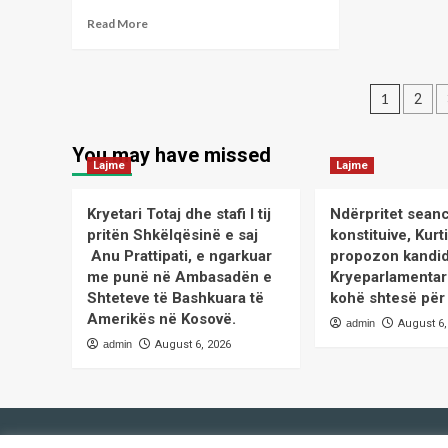
kuorumi
Read
Read More
more
about
Çaste
Posts
poetike
1
2
me
pagin
poeten;
You may have missed
Zahide
Lajme
Lajme
Marije
UKAJ
Kryetari Totaj dhe stafi I tij
Ndërpritet sean
pritën Shkëlqësinë e saj
konstituive, Kurt
Anu Prattipati, e ngarkuar
propozon kandid
me punë në Ambasadën e
Kryeparlamentar
Shteteve të Bashkuara të
kohë shtesë për
Amerikës në Kosovë.
admin
August 6,
admin
August 6, 2026