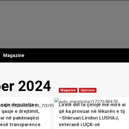
Magazine
er 2024
Magazine
Opinione
eqje deputetja e
Lirinë din ta çmojë më mirë ai
 qasje e drejtimit,
që ka provuar në lëkurën e tij
uar në pakënaqësi
–Shkruan:Liridon LUSHAJ,
esë transparence
veteranë i UÇK-së