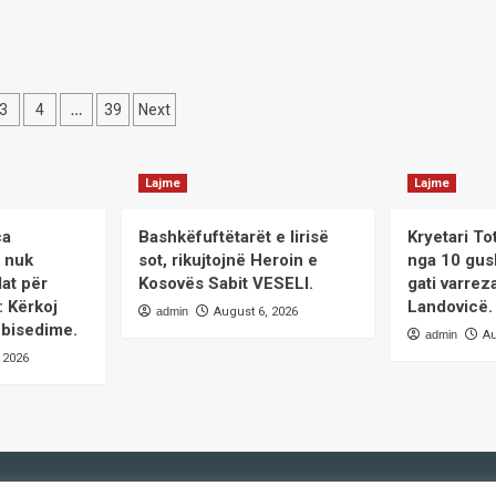
…
3
4
39
Next
ation
Lajme
Lajme
ca
Bashkëfuftëtarët e lirisë
Kryetari To
i nuk
sot, rikujtojnë Heroin e
nga 10 gus
at për
Kosovës Sabit VESELI.
gati varrez
: Kërkoj
Landovicë.
admin
August 6, 2026
 bisedime.
admin
Au
 2026