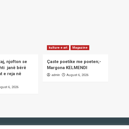
kulture e art
Magazine
taj, njofton se
Çaste poetike me poeten;-
hti janë bërë
Margona KELMENDI
at e reja në
admin
August 6, 2026
gust 6, 2026