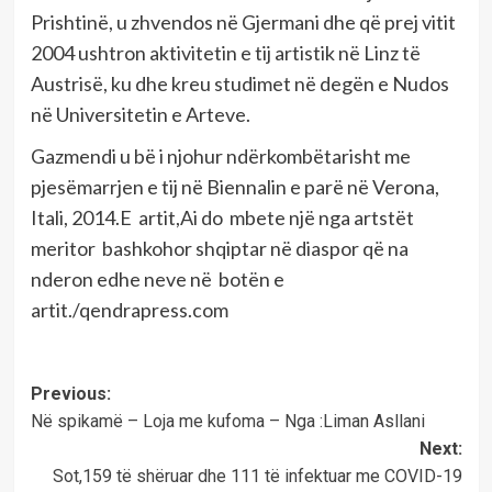
Prishtinë, u zhvendos në Gjermani dhe që prej vitit
2004 ushtron aktivitetin e tij artistik në Linz të
Austrisë, ku dhe kreu studimet në degën e Nudos
në Universitetin e Arteve.
Gazmendi u bë i njohur ndërkombëtarisht me
pjesëmarrjen e tij në Biennalin e parë në Verona,
Itali, 2014.E artit,Ai do mbete një nga artstët
meritor bashkohor shqiptar në diaspor që na
nderon edhe neve në botën e
artit./qendrapress.com
Post
Previous:
Në spikamë – Loja me kufoma – Nga :Liman Asllani
navigation
Next:
Sot,159 të shëruar dhe 111 të infektuar me COVID-19