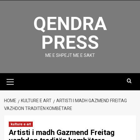
Skip
to
QENDRA
content
PRESS
ME E SHPEJT ME E SAKT
Primary
Menu
HOME
KULTURE E ART
ARTISTI I MADH GAZMEND FREITAG
VAZHDON TRADITËN KOMBËTARE
kulture e art
Artisti i madh Gazmend Freitag