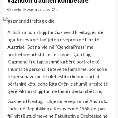
vazhdon traditën kombëtare
admin
August 23, 2020
0
Artisti i madh shqiptar Gazmend Freitag, është
nga Kosova që tani jeton e vepron në Linz të
Austrisë . Sot na vie në “QendraPress” me
portretin e artistit të të skenës, Çun Lajçi
,Gazmend Freitag tashmë ka bërë portrete të
shumta të personaliteteve të famshme, por edhe
të personave me të cilët është i lidhur si artist,
përfshirë këtu edhe Rita Orën e shumë artsitë të
tjërë Piktori shqiptar me famë ndërkombëtare,
Gazmend Freitag, i cili jeton e vepron në Austri, ka
lindur në Republikën e Kosovës më 1968-ën, pas
fillimit të studimeve në Fakultetin e Drejtësisë në