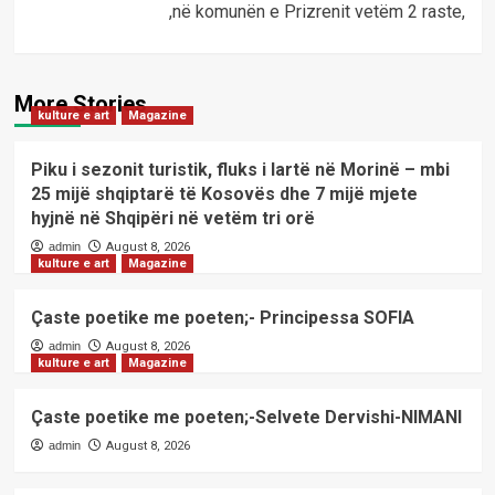
,në komunën e Prizrenit vetëm 2 raste,
More Stories
kulture e art
Magazine
Piku i sezonit turistik, fluks i lartë në Morinë – mbi
25 mijë shqiptarë të Kosovës dhe 7 mijë mjete
hyjnë në Shqipëri në vetëm tri orë
admin
August 8, 2026
kulture e art
Magazine
Çaste poetike me poeten;- Principessa SOFIA
admin
August 8, 2026
kulture e art
Magazine
Çaste poetike me poeten;-Selvete Dervishi-NIMANI
admin
August 8, 2026