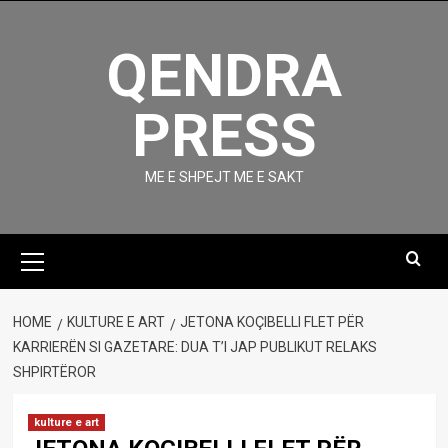
Skip
to
QENDRA
content
PRESS
ME E SHPEJT ME E SAKT
Primary
Menu
HOME
KULTURE E ART
JETONA KOÇIBELLI FLET PËR
KARRIERËN SI GAZETARE: DUA T’I JAP PUBLIKUT RELAKS
SHPIRTËROR
kulture e art