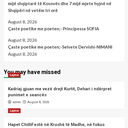
mijë shqiptarë të Kosovës dhe 7 mijë mjete hyjnë në
Shqipëri në vetëm tri orë
August 8, 2026
Çaste poetike me poeten;- Principessa SOFIA
August 8, 2026
Çaste poetike me poeten;-Selvete Dervishi-NIMANI
August 8, 2026
You may have missed
Lajme
Kadriaj gjuan me vezë drejt Kurtit, Dehari i ndërpret
punimet e seancës
admin
August 8, 2026
Lajme
Hapet ChilliFestë në Krushë të Madhe, në fokus