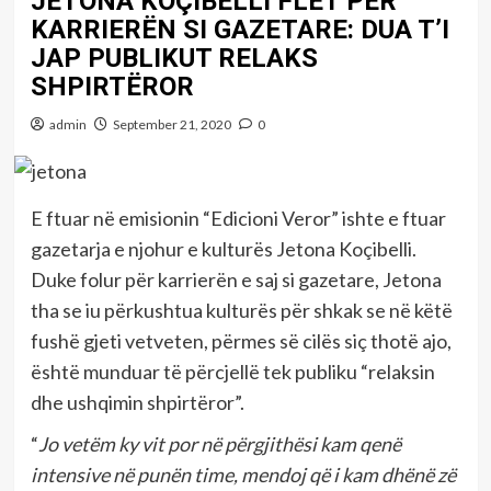
JETONA KOÇIBELLI FLET PËR
KARRIERËN SI GAZETARE: DUA T’I
JAP PUBLIKUT RELAKS
SHPIRTËROR
admin
September 21, 2020
0
E ftuar në emisionin “Edicioni Veror” ishte e ftuar
gazetarja e njohur e kulturës Jetona Koçibelli.
Duke folur për karrierën e saj si gazetare, Jetona
tha se iu përkushtua kulturës për shkak se në këtë
fushë gjeti vetveten, përmes së cilës siç thotë ajo,
është munduar të përcjellë tek publiku “relaksin
dhe ushqimin shpirtëror”.
“
Jo vetëm ky vit por në përgjithësi kam qenë
intensive në punën time, mendoj që i kam dhënë zë