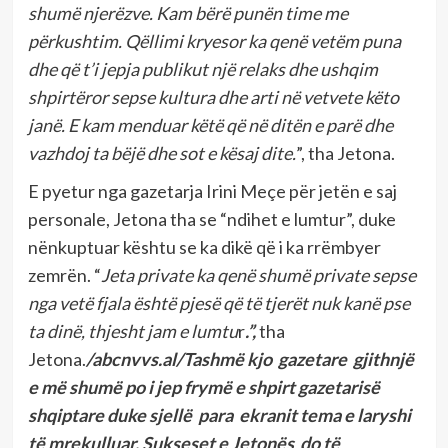
shumë njerëzve. Kam bërë punën time me
përkushtim. Qëllimi kryesor ka qenë vetëm puna
dhe që t’i jepja publikut një relaks dhe ushqim
shpirtëror sepse kultura dhe arti në vetvete këto
janë. E kam menduar këtë që në ditën e parë dhe
vazhdoj ta bëjë dhe sot e kësaj dite.
”, tha Jetona.
E pyetur nga gazetarja Irini Meçe për jetën e saj
personale, Jetona tha se “ndihet e lumtur”, duke
nënkuptuar kështu se ka dikë që i ka rrëmbyer
zemrën. “
Jeta private ka qenë shumë private sepse
nga vetë fjala është pjesë që të tjerët nuk kanë pse
ta dinë, thjesht jam e lumtu
r
.”,
tha
Jetona.
/abcnvvs.al/Tashmë kjo gazetare gjithnjë
e më shumë po i jep frymë e shpirt gazetarisë
shqiptare duke sjellë para ekranit tema e laryshi
të mrekulluar, Sukseset e Jetonës do të