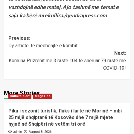
vazhdojnë edhe matej. Ajo tashmë me temat e
saja ka bërë mrekullira./qendrapress.com
Post
Previous:
Dy artistë, të mëdhenjtë e kombit
navigation
Next:
Komuna Prizrenit me 3 raste 104 të shëruar 79 raste me
COVID-19!
More Stories
kulture e art
Magazine
Piku i sezonit turistik, fluks i lartë në Morinë – mbi
25 mijë shqiptarë të Kosovës dhe 7 mijë mjete
hyjnë në Shqipëri në vetëm tri orë
admin
August 8, 2026