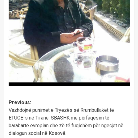
Post
Previous:
Vazhdojnë punimet e Tryezës së Rrumbullakët të
navigation
ETUCE-s në Tiranë: SBASHK me përfaqësim të
barabartë evropian dhe zë të fuqishëm për ngecjet në
dialogun social në Kosovë.