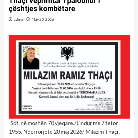
Thaçi veprimtar i palodhur i
çështjes kombëtare
admin
May 20, 2026
Sot, në moshën 70 vjeqare./Lindur me 7 tetor
1955. Ndërroi jetë 20 maj 2026/ Milazim Thaçi ,