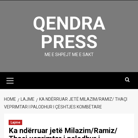
Skip
to
QENDRA
content
PRESS
ME E SHPEJT ME E SAKT
Primary
Menu
HOME
LAJME
KA NDËRRUAR JETË MILAZIM/RAMIZ/ THAÇI
VEPRIMTAR I PALODHUR I ÇËSHTJES KOMBËTARE
Lajme
Ka ndërruar jetë Milazim/Ramiz/