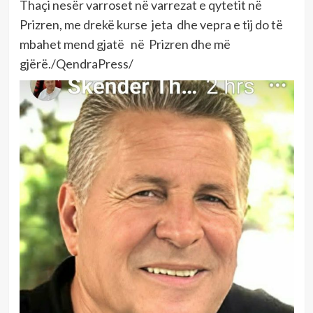
Thaçi nesër varroset në varrezat e qytetit në
Prizren, me drekë kurse jeta dhe vepra e tij do të
mbahet mend gjatë në Prizren dhe më
gjërë./QendraPress/