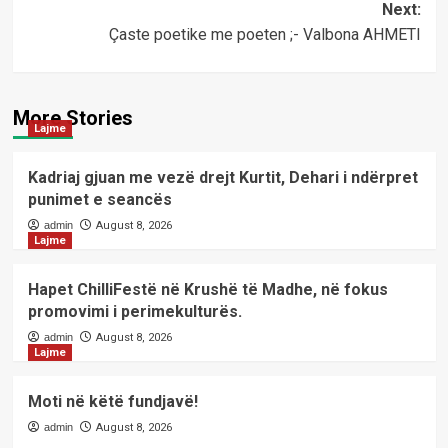
Next:
Çaste poetike me poeten ;- Valbona AHMETI
More Stories
Lajme
Kadriaj gjuan me vezë drejt Kurtit, Dehari i ndërpret
punimet e seancës
admin
August 8, 2026
Lajme
Hapet ChilliFestë në Krushë të Madhe, në fokus
promovimi i perimekulturës.
admin
August 8, 2026
Lajme
Moti në këtë fundjavë!
admin
August 8, 2026