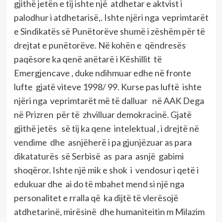
gjithë jetën e tij ishte një atdhetar e aktvist i
palodhur i atdhetarisë,. Ishte njëri nga veprimtarët
e Sindikatës së Punëtorëve shumë i zëshëm për të
drejtat e punëtorëve. Në kohën e qëndresës
paqësore ka qenë anëtarë i Këshillit të
Emergjencave , duke ndihmuar edhe në fronte
lufte gjatë viteve 1998/ 99. Kurse pas luftë ishte
njëri nga veprimtarët më të dalluar në AAK Dega
në Prizren për të zhvilluar demokracinë. Gjatë
gjithë jetës së tij ka qene intelektual , i drejtë në
vendime dhe asnjëherë i pa gjunjëzuar as para
dikataturës së Serbisë as para asnjë gabimi
shoqëror. Ishte një mik e shok i vendosur i qetë i
edukuar dhe ai do të mbahet mend si një nga
personalitet e rralla që ka dijtë të vlerësojë
atdhetarinë, mirësinë dhe humaniteitin m Milazim