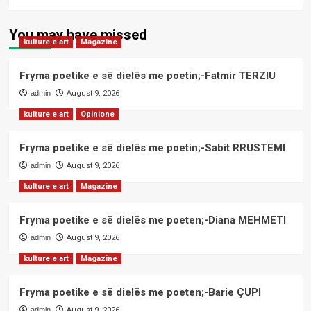
You may have missed
kulture e art
Magazine
Fryma poetike e së dielës me poetin;-Fatmir TERZIU
admin
August 9, 2026
kulture e art
Opinione
Fryma poetike e së dielës me poetin;-Sabit RRUSTEMI
admin
August 9, 2026
kulture e art
Magazine
Fryma poetike e së dielës me poeten;-Diana MEHMETI
admin
August 9, 2026
kulture e art
Magazine
Fryma poetike e së dielës me poeten;-Barie ÇUPI
admin
August 9, 2026