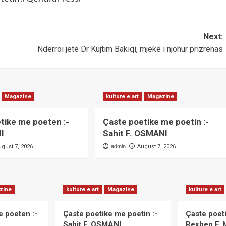
Next:
Ndërroi jetë Dr Kujtim Bakiqi, mjekë i njohur prizrenas
Magazine
kulture e art
Magazine
tike me poeten :-
Çaste poetike me poetin :-
I
Sahit F. OSMANI
ugust 7, 2026
admin
August 7, 2026
zine
kulture e art
Magazine
kulture e art
e poeten :-
Çaste poetike me poetin :-
Çaste poeti
Sahit F. OSMANI
Rexhep F.