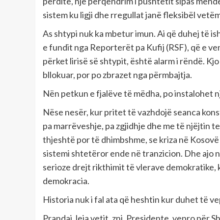
përditë, një përqendrim i pushtetit sipas mendë
sistem ku ligji dhe rregullat janë fleksibël vetë
As shtypi nuk ka mbetur imun. Ai që duhej të isht
e fundit nga Reporterët pa Kufij (RSF), që e ve
përket lirisë së shtypit, është alarm i rëndë. 
bllokuar, por po zbrazet nga përmbajtja.
Nën petkun e fjalëve të mëdha, po instalohet një
Nëse nesër, kur pritet të vazhdojë seanca konst
pa marrëveshje, pa zgjidhje dhe me të njëjtin t
thjeshtë por të dhimbshme, se kriza në Kosovë 
sistemi shtetëror ende në tranzicion. Dhe ajo n
serioze drejt rikthimit të vlerave demokratike, 
demokracia.
Historia nuk i fal ata që heshtin kur duhet të ve
Prandaj, leja vetit, znj. Presidente, vepro për