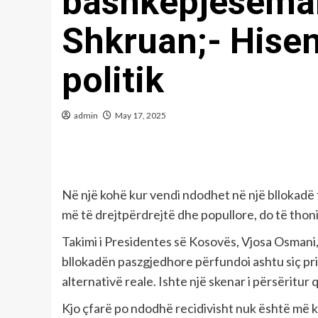
bashkëpjesëmarr
Shkruan;- Hise
politik
admin
May 17, 2025
Në një kohë kur vendi ndodhet në një bllokadë t
më të drejtpërdrejtë dhe popullore, do të thonin
Takimi i Presidentes së Kosovës, Vjosa Osmani, 
bllokadën paszgjedhore përfundoi ashtu siç pri
alternativë reale. Ishte një skenar i përsëritur
Kjo çfarë po ndodhë recidivisht nuk është më k