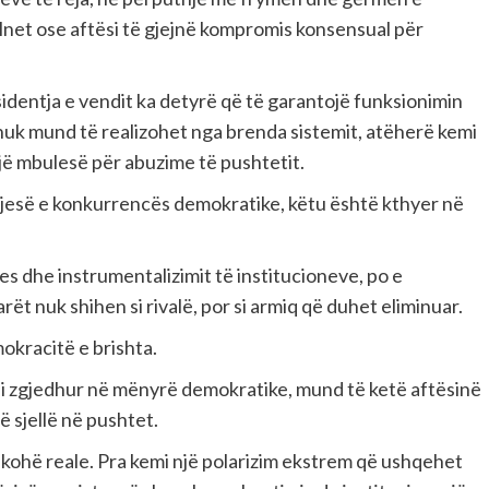
llnet ose aftësi të gjejnë kompromis konsensual për
identja e vendit ka detyrë që të garantojë funksionimin
nuk mund të realizohet nga brenda sistemit, atëherë kemi
jë mbulesë për abuzime të pushtetit.
 pjesë e konkurrencës demokratike, këtu është kthyer në
ves dhe instrumentalizimit të institucioneve, po e
ët nuk shihen si rivalë, por si armiq që duhet eliminuar.
okracitë e brishta.
der i zgjedhur në mënyrë demokratike, mund të ketë aftësinë
ë sjellë në pushtet.
 kohë reale. Pra kemi një polarizim ekstrem që ushqehet