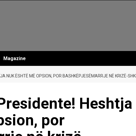
Magazine
HTJA NUK ËSHTË MË OPSION, POR BASHKËPJESËMARRJE NË KRIZË-SHKR
. Presidente! Heshtja
sion, por