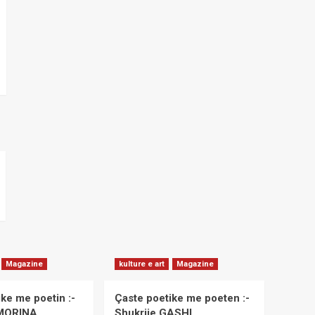
Magazine
kulture e art
Magazine
ke me poetin :-
Çaste poetike me poeten :-
 MORINA
Shukrije GASHI