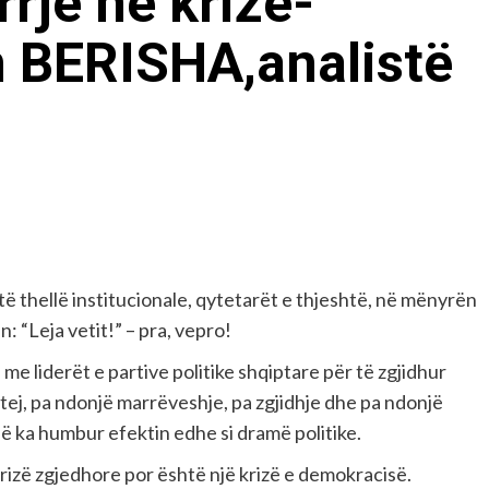
je në krizë-
n BERISHA,analistë
ë thellë institucionale, qytetarët e thjeshtë, në mënyrën
: “Leja vetit!” – pra, vepro!
me liderët e partive politike shqiptare për të zgjidhur
tej, pa ndonjë marrëveshje, pa zgjidhje dhe pa ndonjë
 që ka humbur efektin edhe si dramë politike.
rizë zgjedhore por është një krizë e demokracisë.