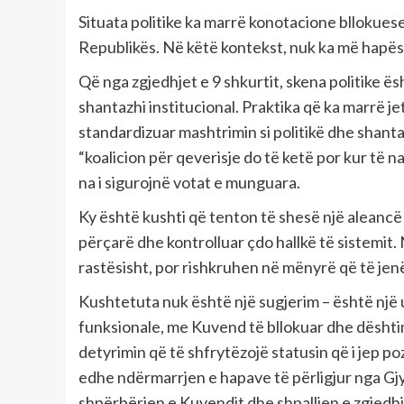
Situata politike ka marrë konotacione bllokuese
Republikës. Në këtë kontekst, nuk ka më hapësir
Që nga zgjedhjet e 9 shkurtit, skena politike ës
shantazhi institucional. Praktika që ka marrë jet
standardizuar mashtrimin si politikë dhe shanta
“koalicion për qeverisje do të ketë por kur të 
na i sigurojnë votat e munguara.
Ky është kushti që tenton të shesë një aleancë
përçarë dhe kontrolluar çdo hallkë të sistemit. 
rastësisht, por rishkruhen në mënyrë që të jenë
Kushtetuta nuk është një sugjerim – është një
funksionale, me Kuvend të bllokuar dhe dështim 
detyrimin që të shfrytëzojë statusin që i jep p
edhe ndërmarrjen e hapave të përligjur nga Gj
shpërbërjen e Kuvendit dhe shpalljen e zgjedh