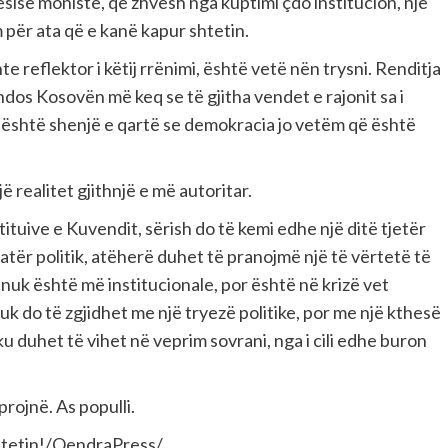
sisë moniste, që zhvesh nga kuptimi çdo institucion, një
m për ata që e kanë kapur shtetin.
e reflektor i këtij rrënimi, është vetë nën trysni. Renditja
ndos Kosovën më keq se të gjitha vendet e rajonit sa i
Kjo është shenjë e qartë se demokracia jo vetëm që është
 realitet gjithnjë e më autoritar.
ituive e Kuvendit, sërish do të kemi edhe një ditë tjetër
eatër politik, atëherë duhet të pranojmë një të vërtetë të
nuk është më institucionale, por është në krizë vet
uk do të zgjidhet me një tryezë politike, por me një kthesë
ku duhet të vihet në veprim sovrani, nga i cili edhe buron
projnë. As populli.
 Shtetin!/QendraPress/