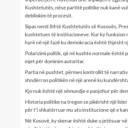
Kushtetutës, nëse partitë politike nuk kanë vu
debllokim të procesit.
Sipas nenit 84 të Kushtetutës së Kosovës, Pres
kushtetues të institucioneve. Kur ky funksion 
hyrë në një fazë ku demokracia është thjesht n
Polarizimi politik, që në kushte normale është
mjet për dominim autoritar.
Partia në pushtet, përmes kontrollit të narrati
shndërron politikën në një arenë ku kundërshtar
Kjo nuk është një sëmundje e panjohur për dem
Historia politike na tregon se pikërisht një li
për t’i shkatërruar mu ato institucione që e kan
Në Kosovë, ky skenar është duke u jetësuar në