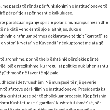
, me pasoja të rënda për funksionimin e institucioneve të
ë për pritje as për heshtje kalkuluese.
htë paralizuar nga një spirale polarizimi, manipulimesh dhe
ë në këtë vend është ajo e lajthitjes, duke e
zhimin e rafinuar përmes deklaratave të tipit “karrotë” se
na e votoni kryetarin e Kuvendit” nënkuptohet me ata që
 të ardhshme, por në thelb është një përpjekje për të
Një lojë e rrezikshme, ku rregullat politike nuk luhen ashtu
 gjithmonë në favor të një pale.
 udhëzim i detyrueshëm. Në mungesë të një qeverie
të afateve për krijimin e institucioneve, Presidentja ka
ozita kushtetuese për të zhbllokuar procesin. Kjo përfshin
ykata Kushtetuese si gardian i kushtetutshmërisë, për
jeve të reja, në përputhje me frymën dhe germën e