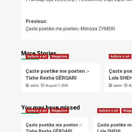
Post
Previous:
Çaste poetike me poeten;-Mimoza ZYMERI
navigation
More Stories
kulture e art
Magazine
kulture e art
Çaste poetike me poeten :-
Çaste poe
Tixhe Rexha GËRQARI
Lola SHEH
admin
August 7, 2026
admin
A
You may have missed
kulture e art
Magazine
kulture e art
Maga
Çaste poetike me poeten :-
Çaste poetike m
Tixhe Rexha GËRQARI
Lola SHEHI