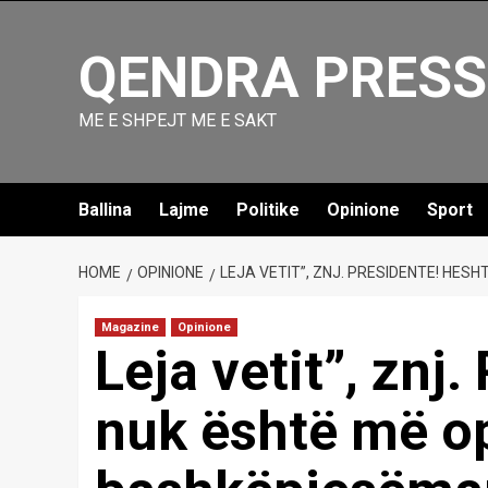
Skip
to
QENDRA PRESS
content
ME E SHPEJT ME E SAKT
Ballina
Lajme
Politike
Opinione
Sport
HOME
OPINIONE
LEJA VETIT”, ZNJ. PRESIDENTE! HES
Magazine
Opinione
Leja vetit”, znj
nuk është më op