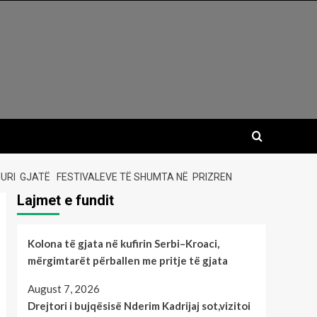
IGURI GJATË FESTIVALEVE TË SHUMTA NË PRIZREN
Lajmet e fundit
Kolona të gjata në kufirin Serbi–Kroaci,
mërgimtarët përballen me pritje të gjata
August 7, 2026
Drejtori i bujqësisë Nderim Kadrijaj sot,vizitoi