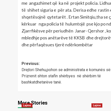
me angazhimet që ka në projekt policia. Lidhur
të shihet siguria e për ata. Derisa edhe rast
shqetësojnë qytetarët . Ertan Simitqiu,tha se ç
kërkuar nga policia të hulumtojë pse kjo po 
Zjarrfikësve për periudhën Janar- Qershor , ko
mbledhje pos anëtarëve të KKSB dhe drejtorë
dhe përfaqësues tjerë ndërkombëtar
Post
Previous:
Drejtori Shehu,pohon se administrata e komunës së
navigation
Prizrenit shton stafin shërbyes në shërbim të
bashkatdhetarëve tanë.
More Stories
Lajme
Lajme