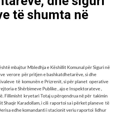
mtarëve, dhe siguri
ve të shumta në
 është mbajtur Mbledhja e Këshillit Komunal për Siguri në
ave verore për pritjen e bashkatdhetarëve, si dhe
tivaleve të komunën e Prizrenit, si për planet operative
ejtoria e Shërbimeve Publike , ajo e Inspektorateve ,
Fillimisht kryetari Totaj u përqendrua në për takimin
 Shaqir Karadollam, i cili raportoi sa i përket planeve të
 Derisa edhe komandanti i stacionit veriu raportoi lidhur