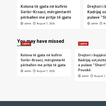
Kolona të gjata në kufirin
Drejtori i
Serbi–Kroaci, mërgimtarët
Kadrijaj s
përballen me pritje të gjata
pulave ‘’S
admin
August 7, 2026
admin
A
You may have missed
Lajme
Lajme
Kolona të gjata në kufirin
Drejtori i bujqë
Serbi–Kroaci, mërgimtarët
Kadrijaj sot,viz
përballen me pritje të gjata
e pulave ‘’Sharri
Pouskë.
admin
August 7, 2026
admin
August 7,