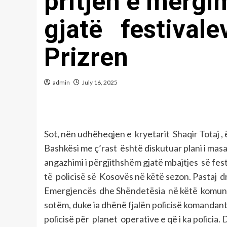
pritjen e mërgi
gjatë festivale
Prizren
admin
July 16, 2025
Sot, nën udhëheqjen e kryetarit Shaqir Totaj ,
Bashkësi me ç’rast është diskutuar plani i mas
angazhimi i përgjithshëm gjatë mbajtjes së fes
të policisë së Kosovës në këtë sezon. Pastaj dr
Emergjencës dhe Shëndetësia në këtë komunë. 
sotëm, duke ia dhënë fjalën policisë komandantit
policisë për planet operative e që i ka policia.