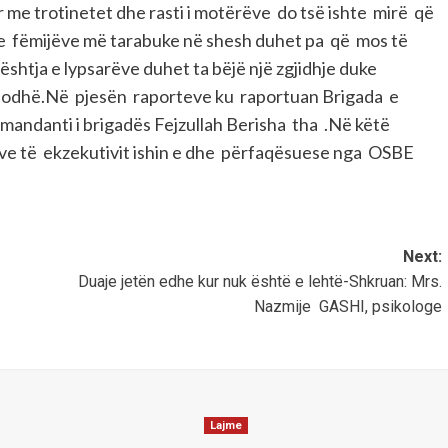
 me trotinetet dhe rasti i motërëve do tsë ishte mirë që
in e fëmijëve më tarabuke në shesh duhet pa që mos të
ështja e lypsarëve duhet ta bëjë një zgjidhje duke
ndodhë.Në pjesën raporteve ku raportuan Brigada e
mandanti i brigadës Fejzullah Berisha tha .Në këtë
ve të ekzekutivit ishin e dhe përfaqësuese nga OSBE
Next:
Duaje jetën edhe kur nuk është e lehtë-Shkruan: Mrs.
Nazmije GASHI, psikologe
Lajme