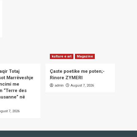
kulture e art
Magazine
aqir Totaj
Çaste poetike me poten;-
sot Marrëveshje
Rinore ZYMERI
ncimi me
admin
August 7, 2026
n “Terre des
usanne” në
gust 7, 2026