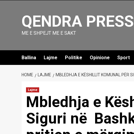
Skip
to
QENDRA PRESS
content
ME E SHPEJT ME E SAKT
Ballina
Lajme
Politike
Opinione
Sport
HOME
LAJME
MBLEDHJA E KËSHILLIT KOMUNAL PËR S
Lajme
Mbledhja e Kësh
Siguri në Bashk