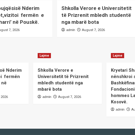
 bujqësisë Nderim
Shkolla Verore e Universitetit
ot,vizitoi fermën e
të Prizrenit mbledh studentë
harri’ në Pouskë.
nga mbarë bota
ugust 7, 2026
admin
August 7, 2026
Lajme
Lajme
sisë Nderim
Shkolla Verore e
Kryetari Sh
itoi fermën
Universitetit të Prizrenit
nënshkroi 
’ në
mbledh studentë nga
Bashkëfina
mbarë bota
Fondacioni
hommes La
 2026
admin
August 7, 2026
Kosovë.
admin
Au