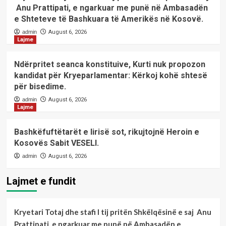
Anu Prattipati, e ngarkuar me punë në Ambasadën
e Shteteve të Bashkuara të Amerikës në Kosovë.
admin
August 6, 2026
Lajme
Ndërpritet seanca konstituive, Kurti nuk propozon
kandidat për Kryeparlamentar: Kërkoj kohë shtesë
për bisedime.
admin
August 6, 2026
Lajme
Bashkëfuftëtarët e lirisë sot, rikujtojnë Heroin e
Kosovës Sabit VESELI.
admin
August 6, 2026
Lajmet e fundit
Kryetari Totaj dhe stafi I tij pritën Shkëlqësinë e saj Anu
Prattipati, e ngarkuar me punë në Ambasadën e