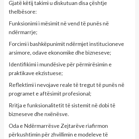
Gjatë këtij takimi u diskutuan disa çështje
thelbësore:
Funksionimi i mësimit në vend të punës në
ndërmarrje;
Forcimi i bashkëpunimit ndërmjet institucioneve
arsimore, odave ekonomike dhe bizneseve;
Identifikimi i mundësive për përmirësimin e
praktikave ekzistuese;
Reflektimi i nevojave reale të tregut të punës në
programet e aftësimit profesional;
Rritja e funksionalitetit të sistemit në dobi të
bizneseve dhe nxënësve.
Oda e Ndërmarrësve Zejtarëve riafirmon
përkushtimin për zhvillimin e modeleve të