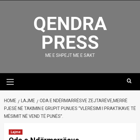
Skip
to
QENDRA
content
PRESS
ME E SHPEJT ME E SAKT
Primary
Menu
HOME
LAJME
ODA E NDËRMARRËSVE ZEJTARËVE,MERRË
PJESË NË TAKIMIN E GRUPIT PUNUES “VLERËSIMI I PRAKTIKAVE TË
MËSIMIT NË VEND TË PUNËS”.
Lajme