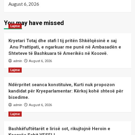
August 6, 2026
You may have missed
Lajme
Kryetari Totaj dhe stafi I tij pritën Shkëlqësinë e saj
Anu Prattipati, e ngarkuar me punë në Ambasadën e
Shteteve të Bashkuara të Amerikës në Kosovë.
admin
August 6, 2026
Lajme
Ndërpritet seanca konstituive, Kurti nuk propozon
kandidat për Kryeparlamentar: Kërkoj kohë shtesë për
bisedime.
admin
August 6, 2026
Lajme
Bashkëfuftëtarët e lirisë sot, rikujtojnë Heroin e