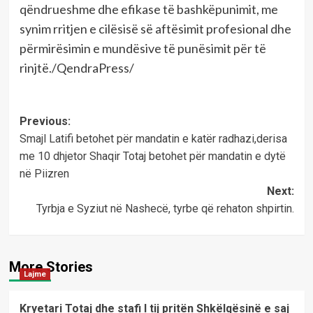
qëndrueshme dhe efikase të bashkëpunimit, me
synim rritjen e cilësisë së aftësimit profesional dhe
përmirësimin e mundësive të punësimit për të
rinjtë./QendraPress/
Post
Previous:
Smajl Latifi betohet për mandatin e katër radhazi,derisa
navigation
me 10 dhjetor Shaqir Totaj betohet për mandatin e dytë
në Piizren
Next:
Tyrbja e Syziut në Nashecë, tyrbe që rehaton shpirtin.
More Stories
Lajme
Kryetari Totaj dhe stafi I tij pritën Shkëlqësinë e saj