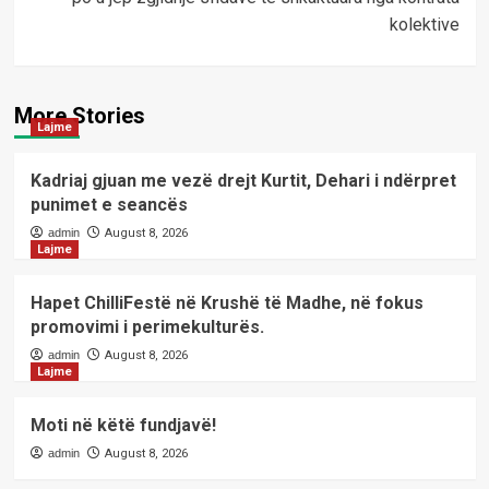
kolektive
More Stories
Lajme
Kadriaj gjuan me vezë drejt Kurtit, Dehari i ndërpret
punimet e seancës
admin
August 8, 2026
Lajme
Hapet ChilliFestë në Krushë të Madhe, në fokus
promovimi i perimekulturës.
admin
August 8, 2026
Lajme
Moti në këtë fundjavë!
admin
August 8, 2026