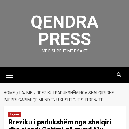
Skip
to
QENDRA
content
PRESS
ME E SHPEJT ME E SAKT
Primary
Menu
HOME
LAJME
RREZIKU I PADUKSHËM NGA SHALQIRI DHE
PJEPRI: GABIMI QË MUND T’JU KUSHTOJË SHTRENJTË
Lajme
Rreziku i padukshëm nga shalqiri