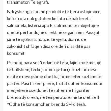
transmeton Telegrafi.
Ndryshe nga shumë produkte të tjera ushqimore,
këto fruta nuk gatuhen kështu që bakteret si
salmonela, listeria apo E. coli mund të mbijetojnë
dhe të përfundojnë direkt në organizëm. Pasojat
janë të njohura: nauze, të vjella, diarre, që
zakonisht shfaqen disa orë deri disa ditë pas
konsumit.
Prandaj, para se t’i ndani në feta, lajini mirë me ujë
të bollshëm, fërkojini me një furçë kuzhine nëse
është e nevojshme dhe thajini me letër kuzhine të
pastër. Pasi t’i keni prerë, frutat duhen konsumuar
menjëherë ose duhet të ruhen në frigorifer
brenda dy orësh, në temperaturë më të ulët se 4
°C dhe të konsumohen brenda 3-4 ditësh.