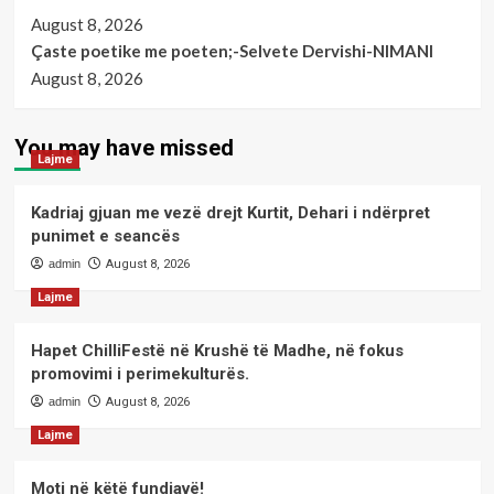
August 8, 2026
Çaste poetike me poeten;-Selvete Dervishi-NIMANI
August 8, 2026
You may have missed
Lajme
Kadriaj gjuan me vezë drejt Kurtit, Dehari i ndërpret
punimet e seancës
admin
August 8, 2026
Lajme
Hapet ChilliFestë në Krushë të Madhe, në fokus
promovimi i perimekulturës.
admin
August 8, 2026
Lajme
Moti në këtë fundjavë!