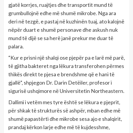
gjatë korrjes, ruajtjes dhe transportit mund të
grumbullojnë edhe më shumë mikrobe. Nga ara
deri në tezgë, e pastaj në kuzhinën tuaj, ato kalojnë
nëpër duart e shumë personave dhe askush nuk
mund të dijë se sa herë janë prekur me duar të
palara.
“Kur e prisni një shalqi ose pjepër pa e larë më parë,
të gjitha bakteret nga lëkura transferohen përmes
thikës direkt te pjesa e brendshme që e hani të
gjallë”, shpjegon Dr. Darin Detëiler, profesor i
sigurisë ushqimore në Universitetin Northeastern.
Dallimi i vetëm mes tyre është se lëkura e pjeprit,
për shkak të strukturës së ashpër, mban edhe më
shumë papastërti dhe mikrobe sesa ajo e shalqirit,
prandaj kërkon larje edhe më të kujdesshme,