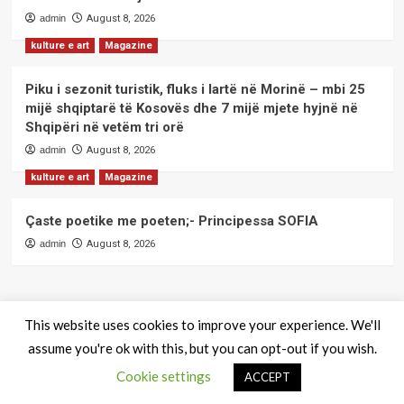
admin
August 8, 2026
kulture e art
Magazine
Piku i sezonit turistik, fluks i lartë në Morinë – mbi 25
mijë shqiptarë të Kosovës dhe 7 mijë mjete hyjnë në
Shqipëri në vetëm tri orë
admin
August 8, 2026
kulture e art
Magazine
Çaste poetike me poeten;- Principessa SOFIA
admin
August 8, 2026
This website uses cookies to improve your experience. We'll
assume you're ok with this, but you can opt-out if you wish.
QendraPRESS - Te drejtat e rezervuara
|
CoverNews
by AF
Cookie settings
themes.
ACCEPT