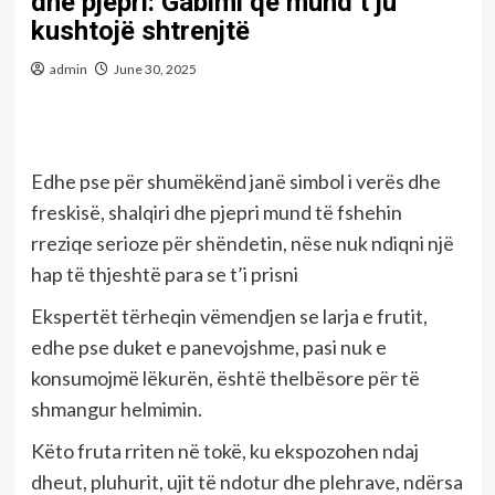
dhe pjepri: Gabimi që mund t’ju
kushtojë shtrenjtë
admin
June 30, 2025
Edhe pse për shumëkënd janë simbol i verës dhe
freskisë, shalqiri dhe pjepri mund të fshehin
rreziqe serioze për shëndetin, nëse nuk ndiqni një
hap të thjeshtë para se t’i prisni
Ekspertët tërheqin vëmendjen se larja e frutit,
edhe pse duket e panevojshme, pasi nuk e
konsumojmë lëkurën, është thelbësore për të
shmangur helmimin.
Këto fruta rriten në tokë, ku ekspozohen ndaj
dheut, pluhurit, ujit të ndotur dhe plehrave, ndërsa