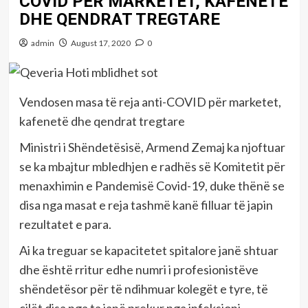
COVID PËR MARKETET, KAFENETË
DHE QENDRAT TREGTARE
admin
August 17, 2020
0
Vendosen masa të reja anti-COVID për marketet,
kafenetë dhe qendrat tregtare
Ministri i Shëndetësisë, Armend Zemaj ka njoftuar
se ka mbajtur mbledhjen e radhës së Komitetit për
menaxhimin e Pandemisë Covid-19, duke thënë se
disa nga masat e reja tashmë kanë filluar të japin
rezultatet e para.
Ai ka treguar se kapacitetet spitalore janë shtuar
dhe është rritur edhe numri i profesionistëve
shëndetësor për të ndihmuar kolegët e tyre, të