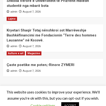
Shkolla Verore e Universitetit të Prizrenit mbledh
studentë nga mbarë bota
admin
August 7, 2026
Lajme
Kryetari Shaqir Totaj nënshkroi sot Marrëveshje
Bashkëfinancimi me Fondacionin “Terre des hommes
Lausanne” në Kosovë.
admin
August 7, 2026
kulture e art
Magazine
Çaste poetike me poten;-Rinore ZYMERI
admin
August 7, 2026
This website uses cookies to improve your experience. We'll
assume you're ok with this, but you can opt-out if you wish.
QendraPRESS - Te drejtat e rezervuara
|
CoverNews
by AF
Cookie settings
themes.
ACCEPT