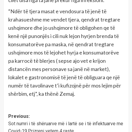
cilët disa nga ta janë prekur nga infeksioni.
“Ndër të tjera masat e vendosura të jenë të
krahasueshme me vendet tjera, qendrat tregtare
ushqimore dhe jo ushqimore të obligohen qe të
kenë një punonjës i cili nuk lejon hyrjen brenda të
konsumatorëve pa maska, në qendrat tregtare
ushqimore mos të lejohet hyrja e konsumatorëve
pa karrocë të blerjes ( sepse ajo vet e krijon
distancën mes personave sa janë në market),
lokalet e gastronomisë të jenë të obliguara qe një
numër të tavolinave t’i kufizojnë për mos lejim për
shërbim, etj”, ka thënë Zemaj.
Post
Previous:
Sot numri i të shëruarve më i lartë se i të infektuarve me
navigation
Covid-19,Prizreni vetem 4 raste