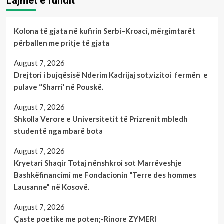
Lajmet e fundit
Kolona të gjata në kufirin Serbi–Kroaci, mërgimtarët
përballen me pritje të gjata
August 7, 2026
Drejtori i bujqësisë Nderim Kadrijaj sot,vizitoi fermën e
pulave ‘’Sharri’ në Pouskë.
August 7, 2026
Shkolla Verore e Universitetit të Prizrenit mbledh
studentë nga mbarë bota
August 7, 2026
Kryetari Shaqir Totaj nënshkroi sot Marrëveshje
Bashkëfinancimi me Fondacionin “Terre des hommes
Lausanne” në Kosovë.
August 7, 2026
Çaste poetike me poten;-Rinore ZYMERI