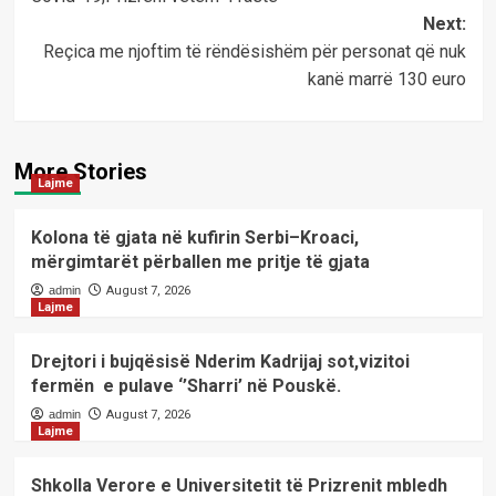
Next:
Reçica me njoftim të rëndësishëm për personat që nuk
kanë marrë 130 euro
More Stories
Lajme
Kolona të gjata në kufirin Serbi–Kroaci,
mërgimtarët përballen me pritje të gjata
admin
August 7, 2026
Lajme
Drejtori i bujqësisë Nderim Kadrijaj sot,vizitoi
fermën e pulave ‘’Sharri’ në Pouskë.
admin
August 7, 2026
Lajme
Shkolla Verore e Universitetit të Prizrenit mbledh