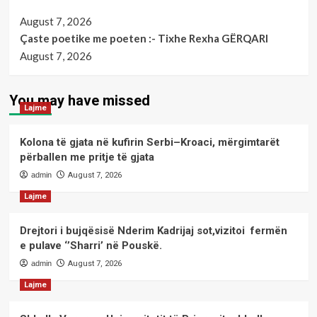
August 7, 2026
Çaste poetike me poeten :- Tixhe Rexha GËRQARI
August 7, 2026
You may have missed
Lajme
Kolona të gjata në kufirin Serbi–Kroaci, mërgimtarët
përballen me pritje të gjata
admin
August 7, 2026
Lajme
Drejtori i bujqësisë Nderim Kadrijaj sot,vizitoi fermën
e pulave ‘’Sharri’ në Pouskë.
admin
August 7, 2026
Lajme