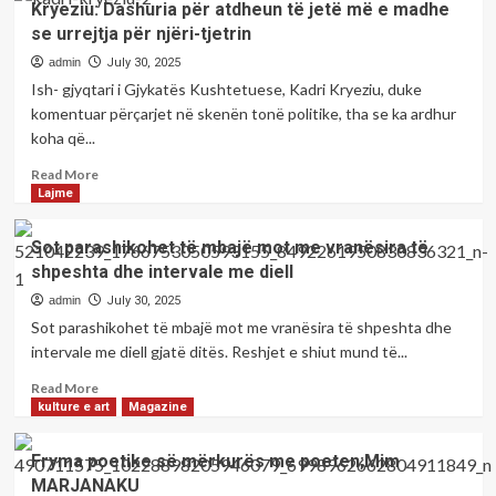
Kryeziu: Dashuria për atdheun të jetë më e madhe
ndaj
se urrejtja për njëri-tjetrin
liderëve
të
admin
July 30, 2025
UÇK-
Ish- gjyqtari i Gjykatës Kushtetuese, Kadri Kryeziu, duke
së
komentuar përçarjet në skenën tonë politike, tha se ka ardhur
është
koha që...
përmbysur!-
Shkruan:
Read
Read More
Bashkim
more
Lajme
HOXHAJ,analistë
about
Kryeziu:
Sot parashikohet të mbajë mot me vranësira të
Dashuria
shpeshta dhe intervale me diell
për
atdheun
admin
July 30, 2025
të
Sot parashikohet të mbajë mot me vranësira të shpeshta dhe
jetë
intervale me diell gjatë ditës. Reshjet e shiut mund të...
më
e
Read
Read More
madhe
more
kulture e art
Magazine
se
about
urrejtja
Sot
Fryma poetike së mërkurës me poeten;Mim
për
parashikohet
MARJANAKU
njëri-
të