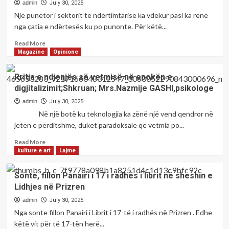
admin
July 30, 2025
Një punëtor i sektorit të ndërtimtarisë ka vdekur pasi ka rënë
nga çatia e ndërtesës ku po punonte. Për këtë...
Read
Read More
more
Magazine
Opinione
about
Vdes
Rritja e ndjenjës së vetmisë në epokën e
një
digjitalizimit;Shkruan; Mrs.Nazmije GASHI,psikologe
person
40
admin
July 30, 2025
vjeqar
Në një botë ku teknologjia ka zënë një vend qendror në
në
jetën e përditshme, duket paradoksale që vetmia po...
Prizren,
ra
Read
Read More
nga
more
kulture e art
Lajme
çatia
about
e
Rritja
Sonte, fillon Panairi i 17 i radhës i librit në sheshin e
ndërtesës
e
Lidhjes në Prizren
ku
ndjenjës
po
së
admin
July 30, 2025
punonte
vetmisë
Nga sonte fillon Panairi i Librit i 17-të i radhës në Prizren . Edhe
në
këtë vit për të 17-tën herë...
epokën