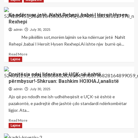
kundër
about
gjashtëmbëdhjetë
Aktakuzë
Ka ndërruar jetë Nahit Rehepi ,babai I Heroit Hysen
(16)
për
Rexhepi
personave.
shitblerje
të
admin
July 30, 2025
narkotikëve
Me pikëllim sot,morëm lajmin se ka ndërruar jetë Nahit
Rehepi ,babai I Heroit Hysen Rexhepi.Ai ishte njw burrë që...
Read
Read More
more
Lajme
about
Ka
Drejtësia ndaj liderëve të UÇK-së është
ndërruar
përmbysur!-Shkruan: Bashkim HOXHAJ,analistë
jetë
Nahit
admin
July 30, 2025
Rehepi
Ajo që po ndodh me ish-udhëheqësit e UÇK-së është e
,babai
pazakontë, e padrejtë dhe jashtë çdo standardi ndërkombëtar
I
ligjor. Ata...
Heroit
Hysen
Read
Read More
Rexhepi
more
Lajme
about
Drejtësia