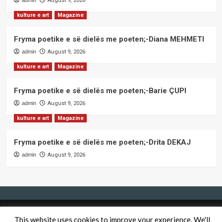
admin
August 9, 2026
kulture e art
Magazine
Fryma poetike e së dielës me poeten;-Diana MEHMETI
admin
August 9, 2026
kulture e art
Magazine
Fryma poetike e së dielës me poeten;-Barie ÇUPI
admin
August 9, 2026
kulture e art
Magazine
Fryma poetike e së dielës me poeten;-Drita DEKAJ
admin
August 9, 2026
QendraPRESS - Te drejtat e rezervuara
|
CoverNews
by AF
This website uses cookies to improve your experience. We'll