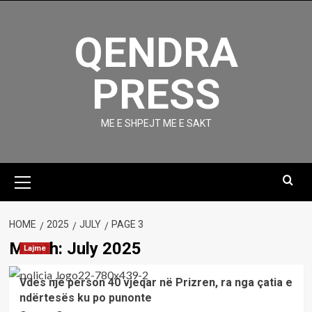
Skip
to
QENDRA
content
PRESS
ME E SHPEJT ME E SAKT
Primary
Menu
HOME
2025
JULY
PAGE 3
Month:
July 2025
Lajme
Vdes një person 40 vjeqar në Prizren, ra nga çatia e
ndërtesës ku po punonte