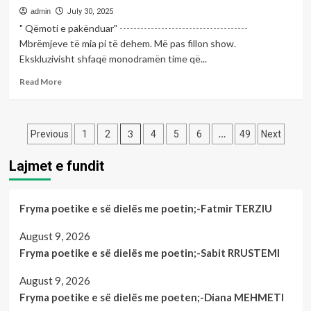
tjetrin
mbajë
admin
July 30, 2025
mot
" Qëmoti e pakënduar" -------------------------------------
me
Mbrëmjeve të mia pi të dehem. Më pas fillon show.
vranësira
Ekskluzivisht shfaqë monodramën time që...
të
shpeshta
Read
Read More
dhe
more
intervale
about
me
Fryma
Posts
diell
poetike
3
…
Previous
1
2
4
5
6
49
Next
së
pagination
mërkurës
Lajmet e fundit
me
poeten;Mim
MARJANAKU
Fryma poetike e së dielës me poetin;-Fatmir TERZIU
August 9, 2026
Fryma poetike e së dielës me poetin;-Sabit RRUSTEMI
August 9, 2026
Fryma poetike e së dielës me poeten;-Diana MEHMETI