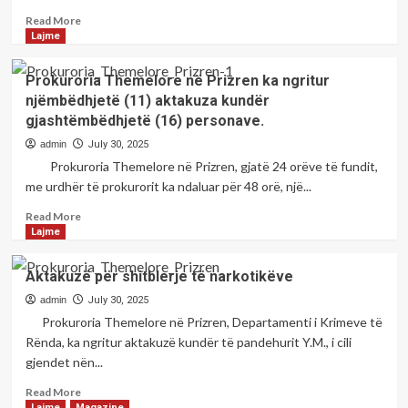
e
Read
Read More
digjitalizimit;Shkruan;
more
Lajme
Mrs.Nazmije
about
GASHI,psikologe
Sonte,
Prokuroria Themelore në Prizren ka ngritur
fillon
njëmbëdhjetë (11) aktakuza kundër
Panairi
gjashtëmbëdhjetë (16) personave.
i
17
admin
July 30, 2025
i
Prokuroria Themelore në Prizren, gjatë 24 orëve të fundit,
radhës
me urdhër të prokurorit ka ndaluar për 48 orë, një...
i
librit
Read
Read More
në
more
Lajme
sheshin
about
e
Prokuroria
Aktakuzë për shitblerje të narkotikëve
Lidhjes
Themelore
në
në
admin
July 30, 2025
Prizren
Prizren
Prokuroria Themelore në Prizren, Departamenti i Krimeve të
ka
Rënda, ka ngritur aktakuzë kundër të pandehurit Y.M., i cili
ngritur
gjendet nën...
njëmbëdhjetë
(11)
Read
Read More
aktakuza
more
Lajme
Magazine