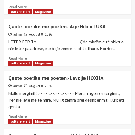
SOFIA
dhe
Read
Read More
7
more
kulture e art
Magazine
mijë
about
mjete
Çaste
Çaste poetike me poeten;-Age Bilani LUKA
hyjnë
poetike
në
me
admin
August 8, 2026
Shqipëri
poeten;-
LETËR PËR TY... -------------------------- Çdo mbrëmje të shkruaj
në
Selvete
një letër pa adresë, me bojë zemre e lot të tharë. Korrier...
vetëm
Dervishi-
tri
NIMANI
Read
Read More
orë
more
kulture e art
Magazine
about
Çaste
Çaste poetike me poeten;-Lavdije HOXHA
poetike
me
admin
August 8, 2026
poeten;-
Mallë mërgimi!! ××××××××××××××× Mora rrugën e mërgimit,
Age
Për një jetë më të mirë, Mu lig zemra prej dëshpërimit, Kurbeti
Bilani
qenka...
LUKA
Read
Read More
more
kulture e art
Magazine
about
Çaste