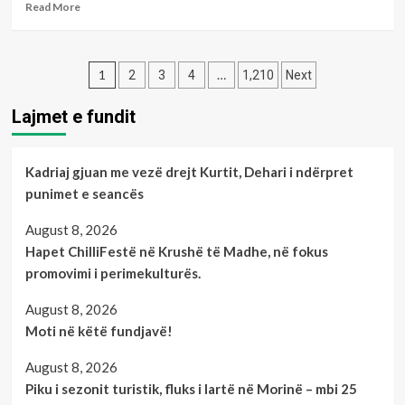
GËRQARI
Read
Read More
more
about
Çaste
Posts
poetike
1
…
2
3
4
1,210
Next
me
pagination
poeten
Lajmet e fundit
:-
Lola
SHEHI
Kadriaj gjuan me vezë drejt Kurtit, Dehari i ndërpret
punimet e seancës
August 8, 2026
Hapet ChilliFestë në Krushë të Madhe, në fokus
promovimi i perimekulturës.
August 8, 2026
Moti në këtë fundjavë!
August 8, 2026
Piku i sezonit turistik, fluks i lartë në Morinë – mbi 25