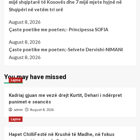
mijë shqiptarë të Kosovës dhe 7 mijë mjete hyjnë në
Shqipëri në vetëm tri orë
August 8, 2026
Çaste poetike me poeten;- Principessa SOFIA
August 8, 2026
Çaste poetike me poeten;-Selvete Dervishi-NIMANI
August 8, 2026
You may have missed
Lajme
Kadriaj gjuan me vezë drejt Kurtit, Dehari i ndërpret
punimet e seancës
admin
August 8, 2026
Lajme
Hapet ChilliFestë në Krushë të Madhe, në fokus