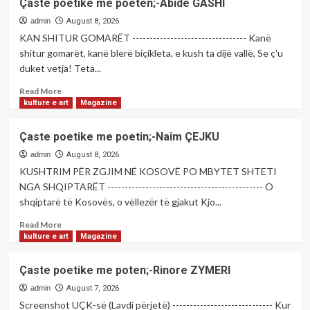
Çaste poetike me poeten;-Abide GASHI
poetike
me
admin
August 8, 2026
poeten;-
KAN SHITUR GOMARËT --------------------------------- Kanë
Lavdije
shitur gomarët, kanë blerë biçikleta, e kush ta dijë vallë, Se ç'u
HOXHA
duket vetja! Teta...
Read
Read More
more
kulture e art
Magazine
about
Çaste
Çaste poetike me poetin;-Naim ÇEJKU
poetike
me
admin
August 8, 2026
poeten;-
KUSHTRIM PËR ZGJIM NË KOSOVË PO MBYTET SHTETI
Abide
NGA SHQIPTARËT --------------------------------------------- O
GASHI
shqiptarë të Kosovës, o vëllezër të gjakut Kjo...
Read
Read More
more
kulture e art
Magazine
about
Çaste
Çaste poetike me poten;-Rinore ZYMERI
poetike
me
admin
August 7, 2026
poetin;-
Screenshot UÇK-së (Lavdi përjetë) ----------------------------- Kur