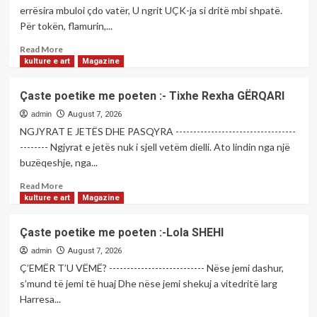
Naim
errësira mbuloi çdo vatër, U ngrit UÇK-ja si dritë mbi shpatë.
ÇEJKU
Për tokën, flamurin,...
Read
Read More
more
kulture e art
Magazine
about
Çaste
Çaste poetike me poeten :- Tixhe Rexha GËRQARI
poetike
me
admin
August 7, 2026
poten;-
NGJYRAT E JETËS DHE PASQYRA ----------------------------------
Rinore
-------- Ngjyrat e jetës nuk i sjell vetëm dielli. Ato lindin nga një
ZYMERI
buzëqeshje, nga...
Read
Read More
more
kulture e art
Magazine
about
Çaste
Çaste poetike me poeten :-Lola SHEHI
poetike
me
admin
August 7, 2026
poeten
Ç’EMËR T’U VËMË? --------------------------- Nëse jemi dashur,
:-
s’mund të jemi të huaj Dhe nëse jemi shekuj a vitedritë larg
Tixhe
Harresa...
Rexha