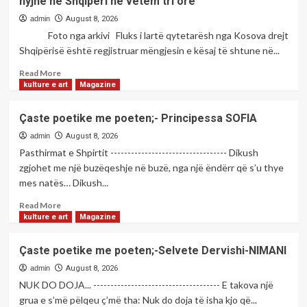
hyjnë në Shqipëri në vetëm tri orë
admin
August 8, 2026
Foto nga arkivi Fluks i lartë qytetarësh nga Kosova drejt
Shqipërisë është regjistruar mëngjesin e kësaj të shtune në...
Read
Read More
more
kulture e art
Magazine
about
Piku
Çaste poetike me poeten;- Principessa SOFIA
i
sezonit
admin
August 8, 2026
turistik,
Pasthirmat e Shpirtit ---------------------------------- Dikush
fluks
zgjohet me një buzëqeshje në buzë, nga një ëndërr që s’u thye
i
mes natës… Dikush...
lartë
në
Read
Read More
Morinë
more
kulture e art
Magazine
–
about
mbi
Çaste
Çaste poetike me poeten;-Selvete Dervishi-NIMANI
25
poetike
mijë
me
admin
August 8, 2026
shqiptarë
poeten;-
NUK DO DOJA... ------------------------------------- E takova një
të
Principessa
grua e s’më pëlqeu ç’më tha: Nuk do doja të isha kjo që...
Kosovës