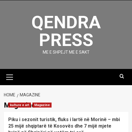
Skip
to
QENDRA
content
PRESS
ME E SHPEJT ME E SAKT
Primary
Menu
HOME
MAGAZINE
Magazine
kulture e art
Magazine
Piku i sezonit turistik, fluks i lartë në Morinë – mbi
25 mijë shqiptarë të Kosovës dhe 7 mijë mjete