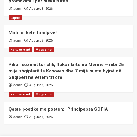
promovimi i perimekulturës.
admin
August 8, 2026
Lajme
Moti në këtë fundjavë!
admin
August 8, 2026
kulture e art
Magazine
Piku i sezonit turistik, fluks i lartë në Morinë – mbi 25
mijë shqiptarë të Kosovës dhe 7 mijë mjete hyjnë në
Shqipëri në vetëm tri orë
admin
August 8, 2026
kulture e art
Magazine
Çaste poetike me poeten;- Principessa SOFIA
admin
August 8, 2026