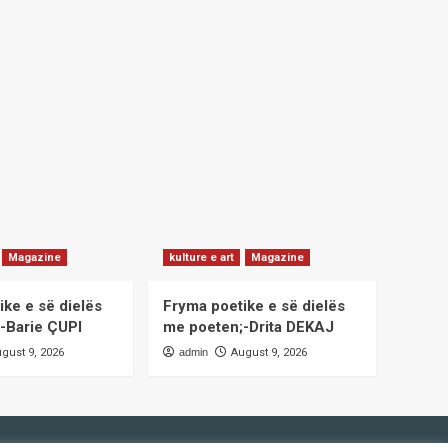
Magazine
kulture e art
Magazine
ike e së dielës
Fryma poetike e së dielës
-Barie ÇUPI
me poeten;-Drita DEKAJ
gust 9, 2026
admin
August 9, 2026