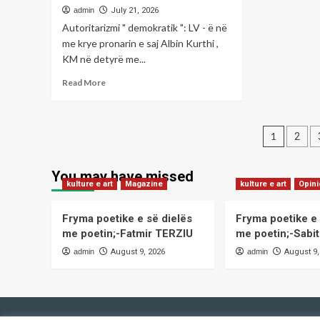
DH
admin
July 21, 2026
ME
Autoritarizmi " demokratik ": LV - ë në
E
me krye pronarin e saj Albin Kurthi ,
ME
KM në detyrë me...
SË
LIR
Read
Read More
Shk
more
Gë
about
AJ
RRUGA
sh
Posts
DREJT
1
2
dh
THEQAFJES
pagin
ana
!
pol
You may have missed
/Shkruan;-
kulture e art
Magazine
kulture e art
Opin
Behxhet
Sh.
SHALA
Fryma poetike e së dielës
Fryma poetike e 
–
me poetin;-Fatmir TERZIU
me poetin;-Sab
BAJGORA
admin
August 9, 2026
admin
August 9,