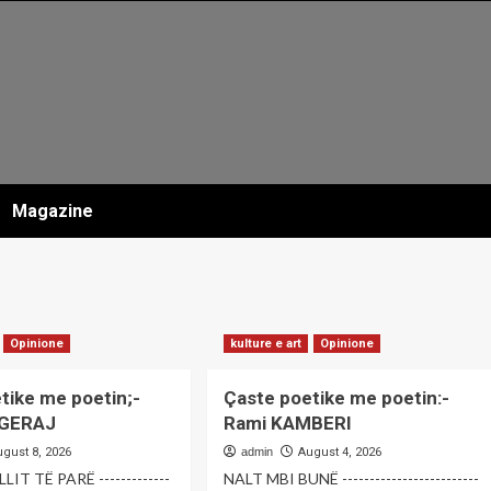
Magazine
Opinione
kulture e art
Opinione
tike me poetin;-
Çaste poetike me poetin:-
JGERAJ
Rami KAMBERI
ugust 8, 2026
admin
August 4, 2026
IT TË PARË -------------
NALT MBI BUNË -------------------------