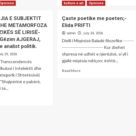
TËS
more
Opinione
kulture e art
Opinione
about
Katarsisi
IA E SUBJEKTIT
Çaste poetike me poeten;-
ruan:
partiak
 DHE METAMORFOZA
Elida PRIFTI
hxhet
i
ZIKËS SË LIRISË-
partive
admin
July 24, 2026
ALA
shqiptare
-Gëzim AJGERAJ,
Dielli i Miqësisë Baladë filozofike -------
në
 analist politik.
--------------------------- Kur zbehet
JGORA
të
shpresa në udhët e njerëzisë, si yll i
ly 29, 2026
gjitha
gjallë miqësia ndriçon; është...
hapësirat
 e Transcendencës
në
lkulusi i Intelektit dhe
Read
Read More
Ballkan-
ategorik i Shtetësisë)
more
Një
 "Shqipërinë e pabërë,
about
nevojë
Çaste
 të...
e
poetike
kohës
ad
me
apo
re
poeten;-
domosdoshmëri
out
Elida
?
TOLOGJIA
PRIFTI
-
Shkruan;
BJEKTIT
Gëzim
LITIK
AJGERAJ,