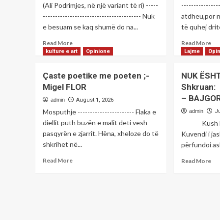
(Ali Podrimjes, në një variant të ri) -----
--------------
---------------------------------------- Nuk
atdheu,por n
e besuam se kaq shumë do na...
të quhej drit
Read
Re
Read More
Read More
more
mo
kulture e art
Opinione
Lajme
Opi
about
ab
Fryma
Ça
Çaste poetike me poeten ;-
NUK ËSHTË
poetike
po
Migel FLOR
Shkruan:
e
me
– BAJGO
së
poe
admin
August 1, 2026
dielës
Gë
Mosputhje ----------------------- Flaka e
admin
Ju
me
AJ
diellit puth buzën e malit deti vesh
Kush humbi
poetin;-
pasqyrën e zjarrit. Hëna, xheloze do të
Kuvendi i ja
Sabit
shkrihet në...
RRUSTEMI
përfundoi as
Read
Re
Read More
Read More
more
mo
about
ab
Çaste
NU
poetike
ËS
me
FU
poeten
I