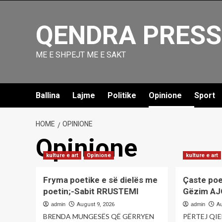
Skip
to
QENDRA PRESS
content
ME E SHPEJT ME E SAKT
Ballina
Lajme
Politike
Opinione
Sport
HOME
OPINIONE
Opinione
kulture e art
Opinione
kulture e art
Fryma poetike e së dielës me
Çaste poe
poetin;-Sabit RRUSTEMI
Gëzim A
admin
August 9, 2026
admin
A
BRENDA MUNGESËS QË GËRRYEN
PËRTEJ QIELL