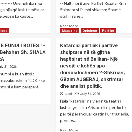
---------- Unë nuk ika nga
-- Nalt mbi Bunë, ku flet Rozafa, Rrin
ga hija që kishte mësuar
Shkodra si lis mbi shkamb; Shumë
ë.Sepse ka çaste...
stuhi i ranë...
ad
Read
Read More
re
more
nione
Magazine
Opinione
Politike
out
about
ste
Çaste
 FUNDI I BOTËS ! -
Katarsisi partiak i partive
etike
poetike
 Behxhet Sh. SHALA
shqiptare në të gjitha
me
RA
hapësirat në Ballkan- Një
tin;-
poetin:-
zim
Rami
nevojë e kohës apo
ly 31, 2026
GERAJ
KAMBERI
domosdoshmëri ?-Shkruan;
 e kush fitoi :
Gëzim AJGERAJ, shkrimtar
shtëzakonshëm i LDK - së
dhe analist politik.
htu si e kam paraparë...
admin
July 31, 2026
ad
Fjala "katarsis" na vjen nga teatri i
re
out
lashtë grek, ku Aristoteli e përdorte
K
për të përshkruar çastin kur tragjedia,
HTË
përmes...
NDI
Read
Read More