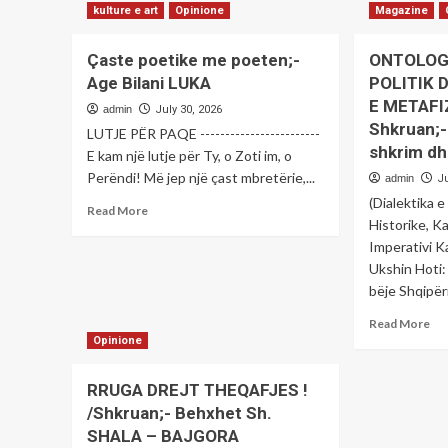
;-
BO
kulture e art
Opinione
Magazine
Migel
!
FLOR
-
Çaste poetike me poeten;-
ONTOLOGJ
Shk
Age Bilani LUKA
POLITIK
Be
E METAFI
Sh.
admin
July 30, 2026
SH
Shkruan;
LUTJE PËR PAQE ------------------------
–
shkrim dhe
E kam një lutje për Ty, o Zoti im, o
BA
Perëndi! Më jep një çast mbretërie,...
admin
Ju
(Dialektika
Read
Read More
Historike, Ka
more
about
Imperativi K
Çaste
Ukshin Hoti:
poetike
bëje Shqipëri
me
Re
poeten;-
Read More
mo
Age
Opinione
ab
Bilani
ON
LUKA
RRUGA DREJT THEQAFJES !
E
/Shkruan;- Behxhet Sh.
SU
SHALA – BAJGORA
PO