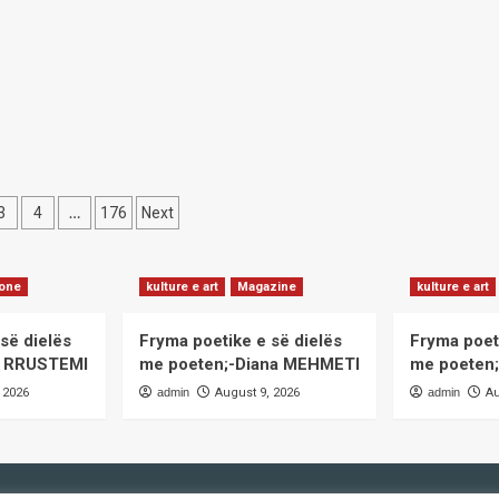
E
shkrimtar
TAMORFOZA
dhe
analist
TAFIZIKËS
politik.
ISË-
ruan;-
zim
GERAJ,
krim
…
3
4
176
Next
e
ation
list
itik.
ione
kulture e art
Magazine
kulture e art
së dielës
Fryma poetike e së dielës
Fryma poet
it RRUSTEMI
me poeten;-Diana MEHMETI
me poeten;
 2026
admin
August 9, 2026
admin
Au