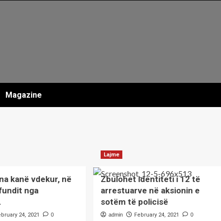
Magazine
Lajme
na kanë vdekur, në
Zbulohet identiteti i 12 të
fundit nga
arrestuarve në aksionin e
.
sotëm të policisë
ebruary 24, 2021
0
admin
February 24, 2021
0