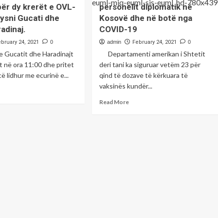
a
konfiskuan
ër dy krerët e OVL-
personelit diplomatik në
ëheqje.
në
ysni Gucati dhe
Kosovë dhe në botë nga
aksionin
adinaj.
COVID-19
e
sotëm
ebruary 24, 2021
0
admin
February 24, 2021
0
të
e Gucatit dhe Haradinajt
Departamenti amerikan i Shtetit
policisë
 në ora 11:00 dhe pritet
deri tani ka siguruar vetëm 23 për
ë lidhur me ecurinë e...
qind të dozave të kërkuara të
vaksinës kundër...
ad
re
Read
Read More
out
more
ra
about
Departamenti
kurorit
amerikan
i
cializuar
Shtetit
për
shqetësimet
ajë
e
t
personelit
ancën
diplomatik
r
në