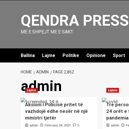
Skip
to
QENDRA PRESS
content
ME E SHPEJT ME E SAKT
Ballina
Lajme
Politike
Opinione
Sport
HOME
ADMIN
PAGE 2,862
admin
Lajme
Lajme
Aksioni i Policisë pritet të
Tre perso
vazhdojë edhe nesër në një
24 orët e 
ministri tjetër
pandemia
admin
February 24, 2021
0
admin
F