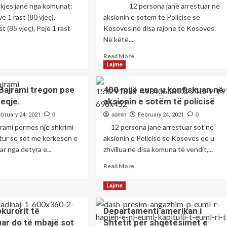
kjes janë nga komunat:
12 persona janë arrestuar në
 1 rast (80 vjeç),
aksionin e sotëm të Policisë së
t (85 vjeç), Pejë 1 rast
Kosovës në disa rajone të Kosovës.
Në këtë...
ad
Read
Read More
re
more
Lajme
out
about
e
Zbulohet
ajrami tregon pse
400 mijë euro u konfiskuan në
rsona
identiteti
eqje.
aksionin e sotëm të policisë
në
i
kur,
12
ebruary 24, 2021
0
admin
February 24, 2021
0
të
rami përmes një shkrimi
12 persona janë arrestuar sot në
arrestuarve
itur se sot me kërkesën e
aksionin e Policisë së Kosovës që u
ët
në
uar nga detyra e...
zhvillua në disa komuna të vendit,...
aksionin
dit
e
ad
Read
Read More
a
sotëm
re
more
ndemia.
të
out
about
Lajme
policisë
kmete
400
rami
mijë
kurorit të
Departamenti amerikan i
egon
euro
uar do të mbajë sot
Shtetit për shqetësimet e
e
u