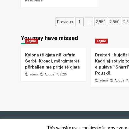
Read More
dy
more
kre
about
e
Haxhiu:
OV
Posts
Qëndrimi
…
Previous
1
2,859
2,860
2,
UÇ
i
së,
pagination
PDK-
Hy
You may have missed
së
Guc
Lajme
Lajme
është
dh
të
Na
rrijë
Kolona të gjata në kufirin
Drejtori i bujqë
Har
në
Serbi–Kroaci, mërgimtarët
Kadrijaj sot,viz
opozitë
përballen me pritje të gjata
e pulave ‘’Sharri
Pouskë.
admin
August 7, 2026
admin
August 7,
This website uses cookies to improve your e