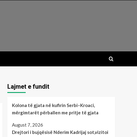
Lajmet e fundit
Kolona të gjata në kufirin Serbi–Kroaci,
mërgimtarët përballen me pritje të gjata
August 7, 2026
Drejtori i bujqësisë Nderim Kadrijaj sot,vizitoi