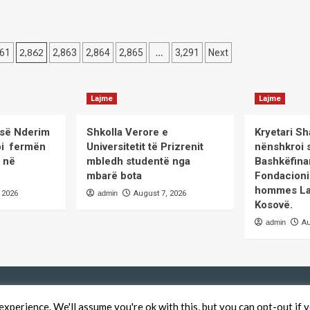
Kosovë
rët
dhe
në
L-
botë
2,862
…
861
2,863
2,864
2,865
3,291
Next
K-
nga
COVID-
sni
19
ati
Lajme
Lajme
e
sim
sisë Nderim
Shkolla Verore e
Kryetari Sh
adinaj.
itoi fermën
Universitetit të Prizrenit
nënshkroi 
’ në
mbledh studentë nga
Bashkëfina
mbarë bota
Fondacioni
hommes La
 2026
admin
August 7, 2026
Kosovë.
admin
Au
xperience. We'll assume you're ok with this, but you can opt-out if 
QendraPRESS - Te drejtat e rezervuara
|
CoverNews
by AF themes