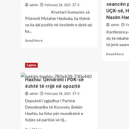
dh
seancën p
ri
admin
February 24, 2021
0
dor
në
UÇK-së, H
Kryetari i komunës së
detyrë
Nasim Har
Prizrenit Mytaher Haskuka, ka thënë
i
se ka dal pozitiv në testimin e dytë që
admin
F
Financave
ka...
Konferenca 
do të mbahet
Read
Read More
të jetë seanc
more
about
Re
Read More
Mytaher
mo
Haskuka
ab
Lajme
infektohet
Zy
me
e
koronavirus
Haxhiu: Qëndrimi i PDK-së
Pro
është të rrijë në opozitë
të
Spe
admin
February 24, 2021
0
do
Deputeti i zgjedhur i Partisë
të
Demokratike të Kosovës, Bekim
mb
Haxhiu, ka folur për mundësinë e
so
se
futjes së partisë së tij...
pë
Read