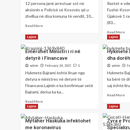
12 persona janë arrestuar sot në
Rastet e vde
aksionin e Policisë së Kosovës që u
Fushë-Kosovë
zhvillua në disa komuna të vendit, 10...
Gjakovë 1 ras
(83...
Read
Read More
more
Re
Read More
about
mo
Lajme
Lajme
Aksioni
ab
i
Tr
Emërohet Ministri i ri në
Hykmete B
Policisë
pe
detyrë i Financave
dha dorëh
pritet
ka
të
vde
admin
February 24, 2021
0
admin
F
vazhdojë
në
Hykmete Bajrami është liruar nga
Hykmete Baj
edhe
24
detyra e ministres në detyrë të
ka bërë të d
nesër
or
Financave.Lajmin e ka konfirmuar vetë
saj është lir
në
e
një
Bajrami, derisa ka ka...
fun
Re
Read More
ministri
ng
mo
Read
Read More
tjetër
pa
ab
more
Lajme
Lajme
Hy
about
Baj
Emërohet
Mytaher Haskuka infektohet
Zyra e Pro
tr
Ministri
me koronavirus
Specializ
ps
i