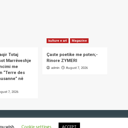
kulture e art
Magazine
aqir Totaj
Çaste poetike me poten;-
sot Marrëveshje
Rinore ZYMERI
ncimi me
admin
August 7, 2026
n “Terre des
usanne” në
gust 7, 2026
you wish.
Cookie settings
.
ACCEPT