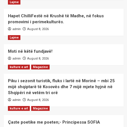
Lajme
Hapet ChilliFestë në Krushë të Madhe, në fokus
promovimi i perimekulturës.
admin
August 8, 2026
Lajme
Moti në këtë fundjavë!
admin
August 8, 2026
kulture e art
Magazine
Piku i sezonit turistik, fluks i lartë në Morinë – mbi 25
mijë shqiptarë të Kosovës dhe 7 mijë mjete hyjnë në
Shqipëri në vetëm tri orë
admin
August 8, 2026
kulture e art
Magazine
Çaste poetike me poeten;- Principessa SOFIA