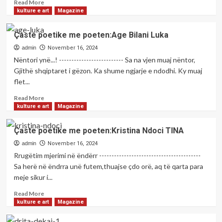
poetin;Hakik
Read
Read More
VISHA
more
kulture e art
Magazine
about
Çaste
Çaste poetike me poeten:Age Bilani Luka
poetike
me
admin
November 16, 2024
poeten;
Nëntori ynë...! -------------------------- Sa na vjen muaj nëntor,
Eva
Gjithë shqiptaret i gëzon. Ka shume ngjarje e ndodhi. Ky muaj
Esat
flet...
KACANJA
Read
Read More
more
kulture e art
Magazine
about
Çaste
Çaste poetike me poeten:Kristina Ndoci TINA
poetike
me
admin
November 16, 2024
poeten:Age
Rrugëtim mjerimi në ëndërr -----------------------------------------
Bilani
Sa herë në ëndrra unë futem,thuajse çdo orë, aq të qarta para
Luka
meje sikur i...
Read
Read More
more
kulture e art
Magazine
about
Çaste