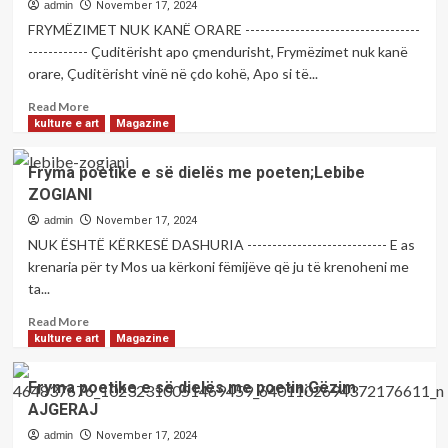
admin
November 17, 2024
FRYMËZIMET NUK KANË ORARE -----------------------------------
------------ Çuditërisht apo çmendurisht, Frymëzimet nuk kanë
orare, Çuditërisht vinë në çdo kohë, Apo si të...
Read
Read More
more
kulture e art
Magazine
about
Fryma
Fryma poetike e së dielës me poeten;Lebibe
poetike
ZOGIANI
e
së
admin
November 17, 2024
dielës
NUK ËSHTË KËRKESË DASHURIA ---------------------------- E as
me
krenaria për ty Mos ua kërkoni fëmijëve që ju të krenoheni me
poeten;
ta...
Xhevrije
Kurteshi
Read
Read More
NIMANI
more
kulture e art
Magazine
about
Fryma
Fryma poetike e së dielës me poetin;Gëzim
poetike
AJGERAJ
e
së
admin
November 17, 2024