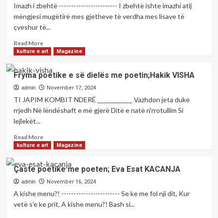
dielës
Imazh i zbehtë ------------------------ I zbehtë ishte imazhi atij
me
mëngjesi mugëtirë mes gjetheve të verdha mes lisave të
poeten;Lebibe
çveshur të...
ZOGIANI
Read
Read More
more
kulture e art
Magazine
about
Fryma
Fryma poetike e së dielës me poetin;Hakik VISHA
poetike
e
admin
November 17, 2024
së
TI JAPIM KOMBIT NDERË ____________ Vazhdon jeta duke
dielës
rrjedh Në lëndëshaft e më gjerë Ditë e natë n'rrotullim Si
me
lejlekët...
poetin;Gëzim
AJGERAJ
Read
Read More
more
kulture e art
Magazine
about
Fryma
Çaste poetike me poeten; Eva Esat KACANJA
poetike
e
admin
November 16, 2024
së
A kishe menu?! ------------------------ Se ke me fol nji dit, Kur
dielës
vetë s'e ke prit, A kishe menu?! Bash si...
me