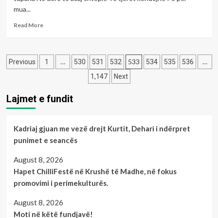
mua...
Read
Read More
more
about
Çaste
Posts
poetike
…
533
…
Previous
1
530
531
532
534
535
536
me
pagination
1,147
Next
poeten:Alma
Gjelaj
Lajmet e fundit
SHKOZA
Kadriaj gjuan me vezë drejt Kurtit, Dehari i ndërpret
punimet e seancës
August 8, 2026
Hapet ChilliFestë në Krushë të Madhe, në fokus
promovimi i perimekulturës.
August 8, 2026
Moti në këtë fundjavë!