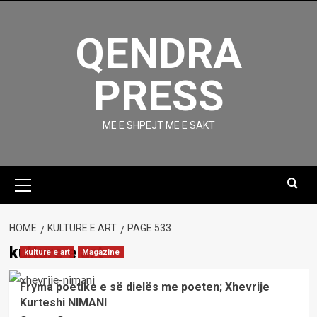
Skip
to
QENDRA
content
PRESS
ME E SHPEJT ME E SAKT
Primary
Menu
HOME
KULTURE E ART
PAGE 533
kulture e art
kulture e art
Magazine
Fryma poetike e së dielës me poeten; Xhevrije
Kurteshi NIMANI