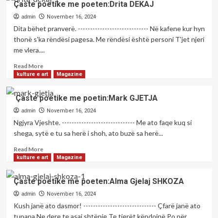
Çaste poetike me poeten:Drita DEKAJ
poetike
me
admin
November 16, 2024
poeten:Kristina
Dita bëhet pranverë. ----------------------------- Në kafene kur hyn
Ndoci
thonë s'ka rëndësi pagesa. Me rëndësi është personi T'jet njeri
TINA
me vlera....
Read
Read More
more
kulture e art
Magazine
about
Çaste
Çaste poetike me poetin:Mark GJETJA
poetike
me
admin
November 16, 2024
poeten:Drita
Ngjyra Vjeshte. ------------------------------ Me ato faqe kuq si
DEKAJ
shega, sytë e tu sa herë i shoh, ato buzë sa herë...
Read
Read More
more
kulture e art
Magazine
about
Çaste
Çaste poetike me poeten:Alma Gjelaj SHKOZA
poetike
me
admin
November 16, 2024
poetin:Mark
Kush janë ato dasmor! ------------------------------ Çfarë janë ato
GJETJA
tupana Ne dere te asaj shtëpie Te tjerët këndojnë Po për