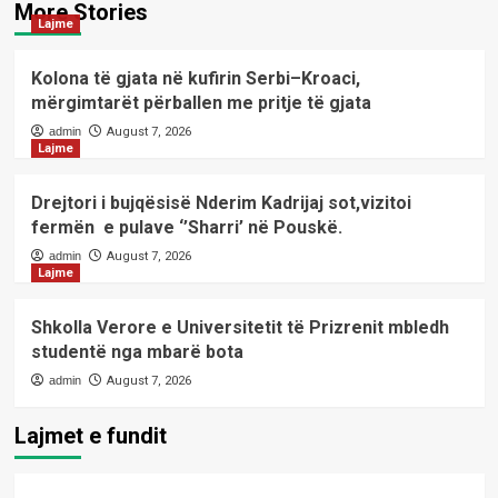
More Stories
Lajme
Kolona të gjata në kufirin Serbi–Kroaci,
mërgimtarët përballen me pritje të gjata
admin
August 7, 2026
Lajme
Drejtori i bujqësisë Nderim Kadrijaj sot,vizitoi
fermën e pulave ‘’Sharri’ në Pouskë.
admin
August 7, 2026
Lajme
Shkolla Verore e Universitetit të Prizrenit mbledh
studentë nga mbarë bota
admin
August 7, 2026
Lajmet e fundit