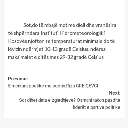
Sot,do të mbajë mot me diell dhe vranësira
të shpërndara.Instituti Hidrometeorologjik i
Kosovës njofton se temperaturat minimale do të
lëvizin ndërmjet 10-13 gradë Celsius, ndërsa
maksimalet e ditës mes 29-32 gradë Celsius
Post
Previous:
E mërkura poetike me poetin:Riza GREIÇEVCI
navigation
Next:
Sot dihet data e zgjedhjeve? Osmani takon pasdite
liderët e partive politike