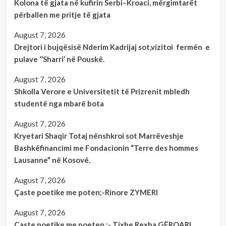
Kolona të gjata në kufirin Serbi–Kroaci, mërgimtarët
përballen me pritje të gjata
August 7, 2026
Drejtori i bujqësisë Nderim Kadrijaj sot,vizitoi fermën e
pulave ‘’Sharri’ në Pouskë.
August 7, 2026
Shkolla Verore e Universitetit të Prizrenit mbledh
studentë nga mbarë bota
August 7, 2026
Kryetari Shaqir Totaj nënshkroi sot Marrëveshje
Bashkëfinancimi me Fondacionin “Terre des hommes
Lausanne” në Kosovë.
August 7, 2026
Çaste poetike me poten;-Rinore ZYMERI
August 7, 2026
Çaste poetike me poeten :- Tixhe Rexha GËRQARI