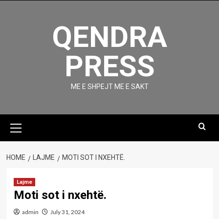
Skip
to
QENDRA
content
PRESS
ME E SHPEJT ME E SAKT
Primary
Menu
HOME
LAJME
MOTI SOT I NXEHTË.
Lajme
Moti sot i nxehtë.
admin
July 31, 2024