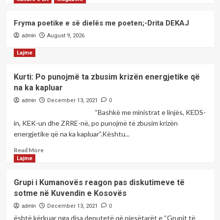
2
Fryma poetike e së dielës me poeten;-Drita DEKAJ
kulture e art
Magazine
admin
August 9, 2026
Fryma poetike e së dielës me
poeten;-Diana MEHMETI
Lajme
3
Kurti: Po punojmë ta zbusim krizën energjetike që
kulture e art
Magazine
na ka kapluar
Fryma poetike e së dielës me
admin
December 13, 2021
0
poeten;-Barie ÇUPI
“Bashkë me ministrat e linjës, KEDS-
4
in, KEK-un dhe ZRRE-në, po punojmë të zbusim krizën
energjetike që na ka kapluar”.Kështu...
kulture e art
Magazine
Read
Fryma poetike e së dielës me
Read More
more
poeten;-Drita DEKAJ
Lajme
5
about
Kurti:
Grupi i Kumanovës reagon pas diskutimeve të
Po
sotme në Kuvendin e Kosovës
punojmë
ta
admin
December 13, 2021
0
zbusim
është kërkuar nga disa deputetë që pjesëtarët e “Grupit të