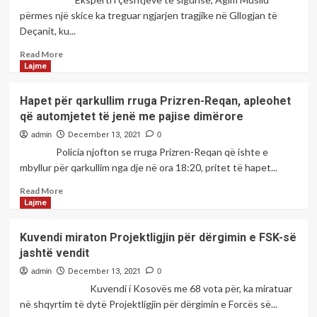
për
përmes një skice ka treguar ngjarjen tragjike në Gllogjan të
Kosovën
Deçanit, ku...
Read
Read More
more
Lajme
about
“Aty
Hapet për qarkullim rruga Prizren-Reqan, apleohet
ku
që automjetet të jenë me pajise dimërore
u
ndal
admin
December 13, 2021
0
autobusi,
Policia njofton se rruga Prizren-Reqan që ishte e
aty
mbyllur për qarkullim nga dje në ora 18:20, pritet të hapet...
është
ara
Read
Read More
e
more
Lajme
atyre
about
që
Hapet
Kuvendi miraton Projektligjin për dërgimin e FSK-së
u
për
jashtë vendit
arrestuan”,
qarkullim
eksperti
rruga
admin
December 13, 2021
0
i
Prizren-
Kuvendi i Kosovës me 68 vota për, ka miratuar
sigurisë
Reqan,
në shqyrtim të dytë Projektligjin për dërgimin e Forcës së...
tregon
apleohet