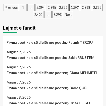
mijë
Bashkim
Posts
euro
Jashari
…
2,397
Previous
1
2,394
2,395
2,396
2,398
2,399
në
sot
pagination
…
2,400
3,293
Next
llogaritë
merr
bankare
gradën
Gjenerallejtënant
Lajmet e fundit
Fryma poetike e së dielës me poetin;-Fatmir TERZIU
August 9, 2026
Fryma poetike e së dielës me poetin;-Sabit RRUSTEMI
August 9, 2026
Fryma poetike e së dielës me poeten;-Diana MEHMETI
August 9, 2026
Fryma poetike e së dielës me poeten;-Barie ÇUPI
August 9, 2026
Fryma poetike e së dielës me poeten;-Drita DEKAJ