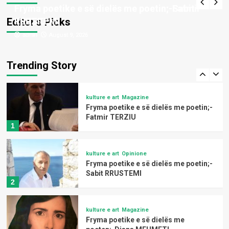
poeten;-Barie ÇUPI
Fryma poetike e së dielës me poetin;-Fatmir
Fryma poetike e së dielës me poetin;-Sabit
4
Editor’s Picks
TERZIU
RRUSTEMI
admin
admin
August 9, 2026
August 9, 2026
kulture e art
Magazine
Fryma poetike e së dielës me
poeten;-Drita DEKAJ
Trending Story
5
kulture e art
Magazine
Fryma poetike e së dielës me poetin;-
Fatmir TERZIU
1
kulture e art
Opinione
Fryma poetike e së dielës me poetin;-
Sabit RRUSTEMI
2
kulture e art
Magazine
Fryma poetike e së dielës me