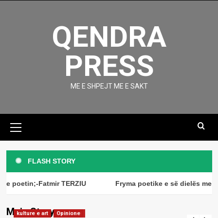
Skip
to
QENDRA
content
PRESS
ME E SHPEJT ME E SAKT
Primary
Menu
kulture e art
Magazine
Fryma poetike e së dielës me
FLASH STORY
poeten;-Diana MEHMETI
3
kulture e art
Magazine
e poetin;-Fatmir TERZIU
Fryma poetike e së dielës me po
Fryma poetike e së dielës me poetin;-
Fatmir TERZIU
kulture e art
Magazine
Main Story
Fryma poetike e së dielës me
kulture e art
kulture e art
Magazine
Opinione
admin
August 9, 2026