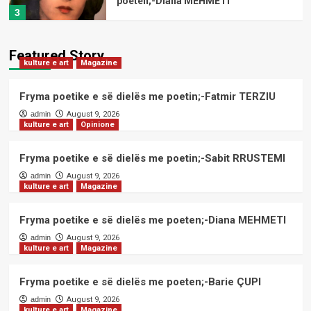
poeten;-Diana MEHMETI
3
kulture e art
Magazine
Featured Story
kulture e art
Magazine
Fryma poetike e së dielës me
poeten;-Barie ÇUPI
4
Fryma poetike e së dielës me poetin;-Fatmir TERZIU
admin
August 9, 2026
kulture e art
Opinione
kulture e art
Magazine
Fryma poetike e së dielës me
poeten;-Drita DEKAJ
Fryma poetike e së dielës me poetin;-Sabit RRUSTEMI
5
admin
August 9, 2026
kulture e art
Magazine
kulture e art
Magazine
Fryma poetike e së dielës me poetin;-
Fryma poetike e së dielës me poeten;-Diana MEHMETI
Fatmir TERZIU
admin
August 9, 2026
1
kulture e art
Magazine
kulture e art
Opinione
Fryma poetike e së dielës me poeten;-Barie ÇUPI
Fryma poetike e së dielës me poetin;-
admin
August 9, 2026
Sabit RRUSTEMI
kulture e art
Magazine