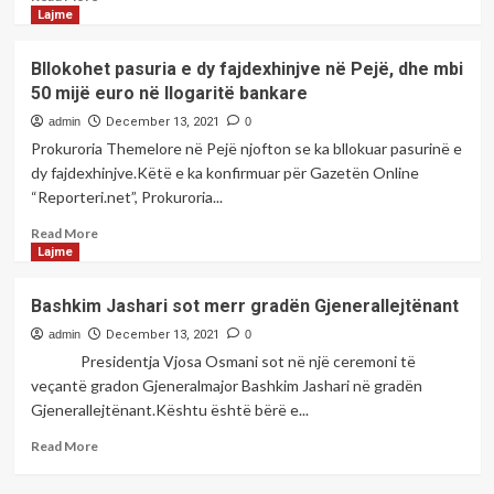
shihemi
more
Lajme
në
about
grevë
Reshjet
Bllokohet pasuria e dy fajdexhinjve në Pejë, dhe mbi
e
50 mijë euro në llogaritë bankare
borës
dhe
admin
December 13, 2021
0
shiut,
Prokuroria Themelore në Pejë njofton se ka bllokuar pasurinë e
Ministria
dy fajdexhinjve.Këtë e ka konfirmuar për Gazetën Online
e
“Reporteri.net”, Prokuroria...
Punëve
të
Read
Read More
Brendshme
more
Lajme
njofton
about
si
Bllokohet
Bashkim Jashari sot merr gradën Gjenerallejtënant
është
pasuria
gjendja
e
admin
December 13, 2021
0
në
dy
Presidentja Vjosa Osmani sot në një ceremoni të
rrugët
fajdexhinjve
veçantë gradon Gjeneralmajor Bashkim Jashari në gradën
e
në
Gjenerallejtënant.Kështu është bërë e...
Kosovës
Pejë,
dhe
Read
Read More
mbi
more
50
about