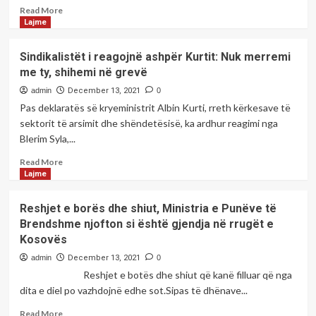
skicën
që
Read
Read More
e
automjetet
more
Lajme
ngjarjes
të
about
në
jenë
Kuvendi
Sindikalistët i reagojnë ashpër Kurtit: Nuk merremi
Gllogjan
me
miraton
me ty, shihemi në grevë
pajise
Projektligjin
dimërore
për
admin
December 13, 2021
0
dërgimin
Pas deklaratës së kryeministrit Albin Kurti, rreth kërkesave të
e
sektorit të arsimit dhe shëndetësisë, ka ardhur reagimi nga
FSK-
Blerim Syla,...
së
jashtë
Read
Read More
vendit
more
Lajme
about
Sindikalistët
Reshjet e borës dhe shiut, Ministria e Punëve të
i
Brendshme njofton si është gjendja në rrugët e
reagojnë
Kosovës
ashpër
Kurtit:
admin
December 13, 2021
0
Nuk
Reshjet e botës dhe shiut që kanë filluar që nga
merremi
dita e diel po vazhdojnë edhe sot.Sipas të dhënave...
me
ty,
Read
Read More