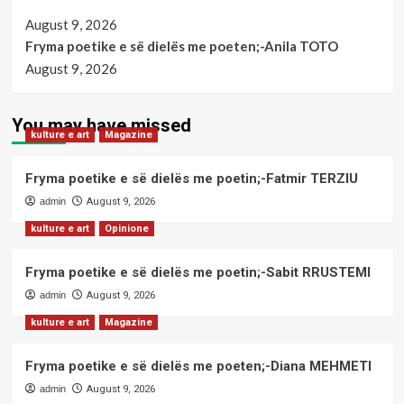
August 9, 2026
Fryma poetike e së dielës me poeten;-Anila TOTO
August 9, 2026
You may have missed
kulture e art
Magazine
Fryma poetike e së dielës me poetin;-Fatmir TERZIU
admin
August 9, 2026
kulture e art
Opinione
Fryma poetike e së dielës me poetin;-Sabit RRUSTEMI
admin
August 9, 2026
kulture e art
Magazine
Fryma poetike e së dielës me poeten;-Diana MEHMETI
admin
August 9, 2026