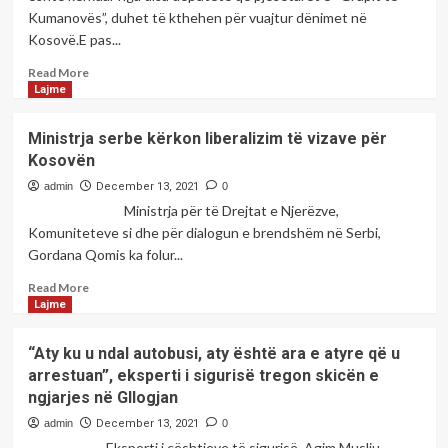
krizën
Kumanovës”, duhet të kthehen për vuajtur dënimet në
energjetike
Kosovë.E pas...
që
na
Read
Read More
ka
more
Lajme
kapluar
about
Grupi
Ministrja serbe kërkon liberalizim të vizave për
i
Kosovën
Kumanovës
reagon
admin
December 13, 2021
0
pas
Ministrja për të Drejtat e Njerëzve,
diskutimeve
Komuniteteve si dhe për dialogun e brendshëm në Serbi,
të
Gordana Qomis ka folur...
sotme
në
Read
Read More
Kuvendin
more
Lajme
e
about
Kosovës
Ministrja
“Aty ku u ndal autobusi, aty është ara e atyre që u
serbe
arrestuan”, eksperti i sigurisë tregon skicën e
kërkon
ngjarjes në Gllogjan
liberalizim
të
admin
December 13, 2021
0
vizave
Eksperti i çështjeve të sigurisë, Agim Musliu