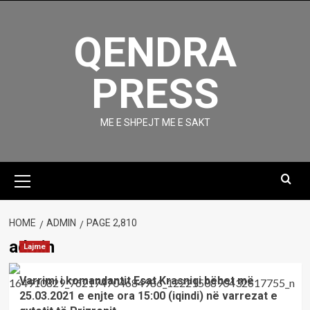
Skip
to
QENDRA
content
PRESS
ME E SHPEJT ME E SAKT
Primary
Menu
HOME
ADMIN
PAGE 2,810
admin
Lajme
Varrimi i komandantit Esat Krasniqi bëhet më
25.03.2021 e enjte ora 15:00 (iqindi) në varrezat e