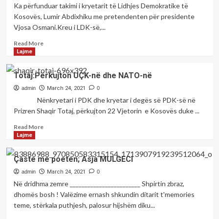
varrezat
trishtë
Ka përfunduar takimi i kryetarit të Lidhjes Demokratike të
e
vdes
Kosovës, Lumir Abdixhiku me pretendenten për presidente
qytetit
gjenerali
Vjosa Osmani.Kreu i LDK-së,...
të
i
Prizrenit
Koshares
Read
Read More
Esat
more
Lajme
Krasniqi
about
Abdixhiku
Totaj:Përkujton UÇK-në dhe NATO-në
e
quan
admin
March 24, 2021
0
pozitiv
Nënkryetari i PDK dhe kryetar i degës së PDK-së në
takimin
Prizren Shaqir Totaj, përkujton 22 Vjetorin e Kosovës duke ...
me
Osmanin,
Read
Read More
por
more
Lajme
ende
about
nuk
Totaj:Përkujton
Çaste me poeten; Asja MULGECI
ka
UÇK-
qëndrim
në
admin
March 24, 2021
0
final
dhe
Në dridhma zemre ________________________ Shpirtin zbraz,
për
NATO-
dhomës bosh ! Valëzime ernash shkundin ditarit t'memories
mbështetjen
në
teme, stërkala puthjesh, palosur hijshëm diku...
e
saj