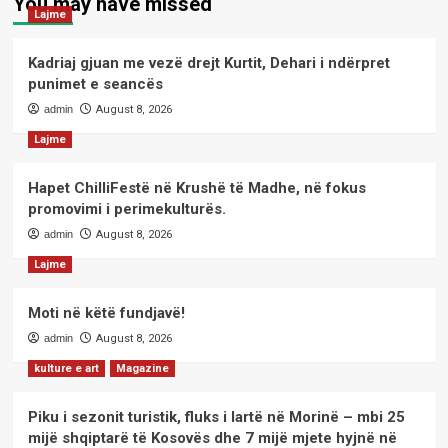
You may have missed
Lajme
Kadriaj gjuan me vezë drejt Kurtit, Dehari i ndërpret
punimet e seancës
admin
August 8, 2026
Lajme
Hapet ChilliFestë në Krushë të Madhe, në fokus
promovimi i perimekulturës.
admin
August 8, 2026
Lajme
Moti në këtë fundjavë!
admin
August 8, 2026
kulture e art
Magazine
Piku i sezonit turistik, fluks i lartë në Morinë – mbi 25
mijë shqiptarë të Kosovës dhe 7 mijë mjete hyjnë në