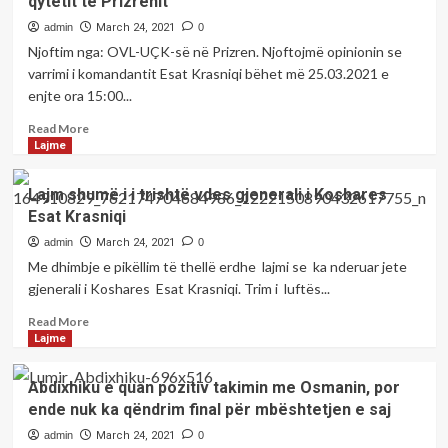
qytetit të Prizrenit
admin
March 24, 2021
0
Njoftim nga: OVL-UÇK-së në Prizren. Njoftojmë opinionin se
varrimi i komandantit Esat Krasniqi bëhet më 25.03.2021 e
enjte ora 15:00...
Read
Read More
more
Lajme
about
Varrimi
Lajm shumë i i trishtë vdes gjenerali i Koshares
i
Esat Krasniqi
komandantit
Esat
admin
March 24, 2021
0
Krasniqi
Me dhimbje e pikëllim të thellë erdhe lajmi se ka nderuar jete
bëhet
gjenerali i Koshares Esat Krasniqi. Trim i luftës...
më
25.03.2021
Read
Read More
e
more
Lajme
enjte
about
ora
Lajm
Abdixhiku e quan pozitiv takimin me Osmanin, por
15:00
shumë
ende nuk ka qëndrim final për mbështetjen e saj
(iqindi)
i
në
i
admin
March 24, 2021
0