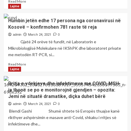
Read
Read More
more
Lajme
about
Çaste
Humbin jetën edhe 17 persona nga coronavirusi në
me
Kosovë – konfirmohen 781 raste të reja
poeten;
Asja
admin
March 24, 2021
0
MULGECI
Gjatë 24 orëve të fundit, në Laboratorin e
Mikrobiologjisë Molekulare në IKShPK dhe laboratoret private
me metodën RT-PCR, si...
Read
Read More
more
Lajme
about
Humbin
Rritja e vdekjeve dhe infektimeve me COVID, MSH-
jetën
ja thonë se po e monitorojnë gjendjen – opozita:
edhe
Jemi në situatë dramatike, diçka duhet bërë
17
persona
admin
March 24, 2021
0
nga
Blendi Gashi Shumë shtete të Evropës thuajse kanë
coronavirusi
rikthyer ashpërsimin e masave anti-Covid, shkaku i rritjes së
në
infektimeve dhe...
Kosovë
–