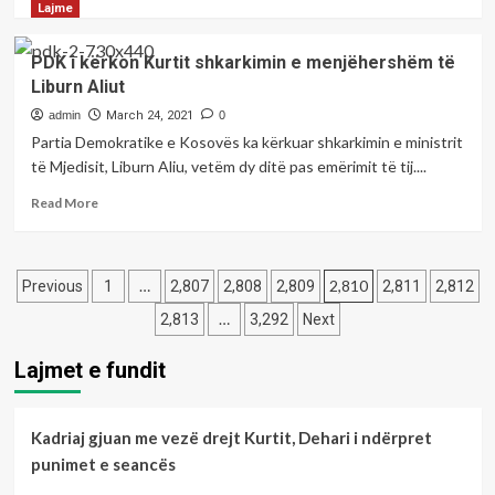
e
more
Lajme
diçka
nënshkruam
about
duhet
jemi
RIKTHIM
bërë
PDK i kërkon Kurtit shkarkimin e menjëhershëm të
krenarë,
NË
Liburn Aliut
ata
KOHË,
që
PARA
admin
March 24, 2021
0
e
22
Partia Demokratike e Kosovës ka kërkuar shkarkimin e ministrit
kundërshtuan
VITEVE!-
të Mjedisit, Liburn Aliu, vetëm dy ditë pas emërimit të tij....
ishin
Shkruan;Zafir
në
Berisha
Read
Read More
anën
more
e
about
gabuar
PDK
Posts
i
…
2,810
Previous
1
2,807
2,808
2,809
2,811
2,812
kërkon
pagination
…
2,813
3,292
Next
Kurtit
shkarkimin
Lajmet e fundit
e
menjëhershëm
të
Liburn
Kadriaj gjuan me vezë drejt Kurtit, Dehari i ndërpret
Aliut
punimet e seancës