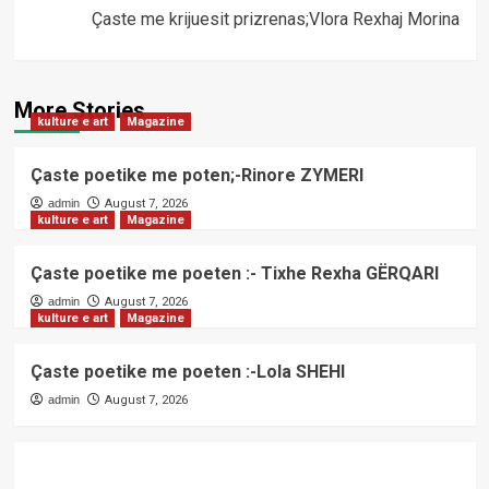
Çaste me krijuesit prizrenas;Vlora Rexhaj Morina
More Stories
kulture e art
Magazine
Çaste poetike me poten;-Rinore ZYMERI
admin
August 7, 2026
kulture e art
Magazine
Çaste poetike me poeten :- Tixhe Rexha GËRQARI
admin
August 7, 2026
kulture e art
Magazine
Çaste poetike me poeten :-Lola SHEHI
admin
August 7, 2026