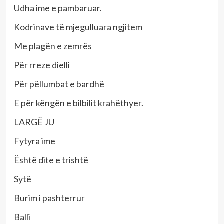
Udha ime e pambaruar.
Kodrinave të mjegulluara ngjitem
Me plagën e zemrës
Për rreze dielli
Për pëllumbat e bardhë
E për këngën e bilbilit krahëthyer.
LARGË JU
Fytyra ime
Është dite e trishtë
Sytë
Burim i pashterrur
Balli