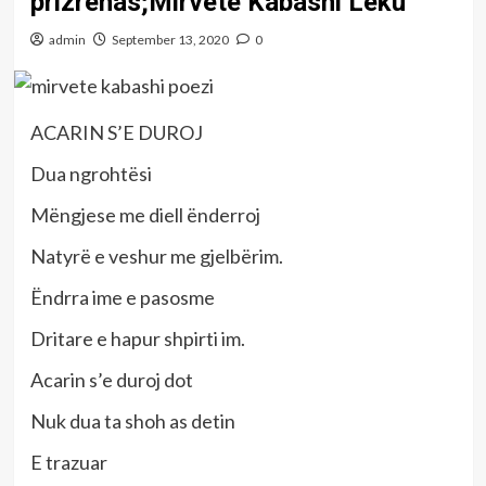
prizrenas;Mirvete Kabashi Leku
admin
September 13, 2020
0
ACARIN S’E DUROJ
Dua ngrohtësi
Mëngjese me diell ënderroj
Natyrë e veshur me gjelbërim.
Ëndrra ime e pasosme
Dritare e hapur shpirti im.
Acarin s’e duroj dot
Nuk dua ta shoh as detin
E trazuar