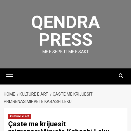
Skip
to
QENDRA
content
PRESS
ME E SHPEJT ME E SAKT
Primary
Menu
HOME
KULTURE E ART
ÇASTE ME KRIJUESIT
PRIZRENAS;MIRVETE KABASHI LEKU
kulture e art
Çaste me krijuesit