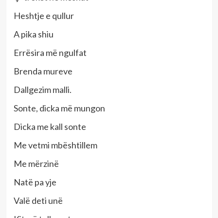
Heshtje e qullur
A pika shiu
Errësira më ngulfat
Brenda mureve
Dallgezim malli.
Sonte, dicka më mungon
Dicka me kall sonte
Me vetmi mbështillem
Me mërzinë
Natë pa yje
Valë deti unë