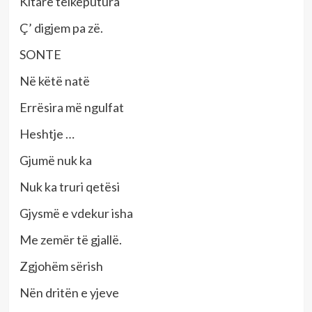
Kitarë telkeputura
Ç’ digjem pa zë.
SONTE
Në këtë natë
Errësira më ngulfat
Heshtje …
Gjumë nuk ka
Nuk ka truri qetësi
Gjysmë e vdekur isha
Me zemër të gjallë.
Zgjohëm sërish
Nën dritën e yjeve