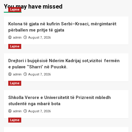
You may have missed
Lajme
Kolona të gjata në kufirin Serbi–Kroaci, mërgimtarët
përballen me pritje të gjata
admin
August 7, 2026
Lajme
Drejtori i bujqësisë Nderim Kadrijaj sot,vizitoi fermën
e pulave ‘’Sharri’ në Pouskë.
admin
August 7, 2026
Lajme
Shkolla Verore e Universitetit të Prizrenit mbledh
studentë nga mbarë bota
admin
August 7, 2026
Lajme