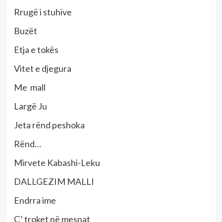
Rrugë i stuhive
Buzët
Etja e tokës
Vitet e djegura
Me mall
Largë Ju
Jeta rënd peshoka
Rënd…
Mirvete Kabashi-Leku
DALLGEZIM MALLI
Endrra ime
Ç’ troket në mesnat