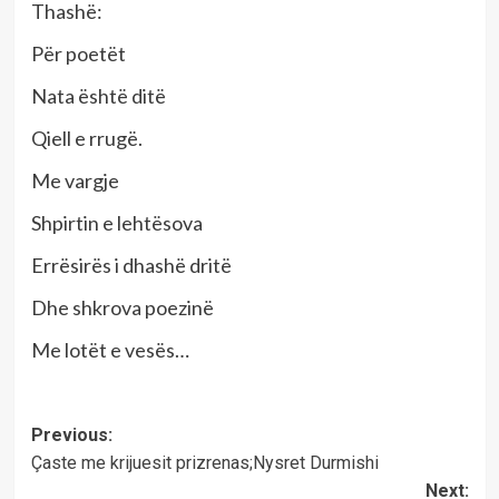
Thashë:
Për poetët
Nata është ditë
Qiell e rrugë.
Me vargje
Shpirtin e lehtësova
Errësirës i dhashë dritë
Dhe shkrova poezinë
Me lotët e vesës…
Post
Previous:
Çaste me krijuesit prizrenas;Nysret Durmishi
navigation
Next: