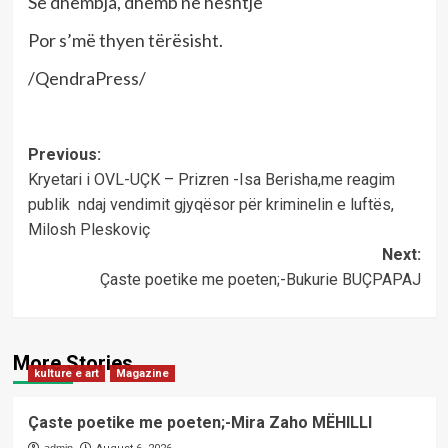
Se dhembja, dhemb në heshtje
Por s’më thyen tërësisht.
/QendraPress/
Post
Previous:
Kryetari i OVL-UÇK – Prizren -Isa Berisha,me reagim
navigation
publik ndaj vendimit gjyqësor për kriminelin e luftës,
Milosh Pleskoviç
Next:
Çaste poetike me poeten;-Bukurie BUÇPAPAJ
More Stories
kulture e art
Magazine
Çaste poetike me poeten;-Mira Zaho MËHILLI