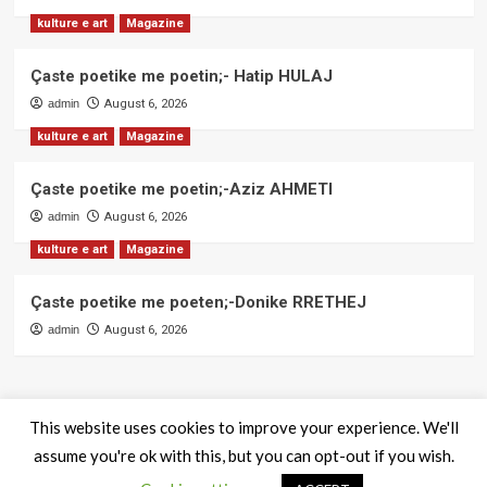
kulture e art
Magazine
Çaste poetike me poetin;- Hatip HULAJ
admin
August 6, 2026
kulture e art
Magazine
Çaste poetike me poetin;-Aziz AHMETI
admin
August 6, 2026
kulture e art
Magazine
Çaste poetike me poeten;-Donike RRETHEJ
admin
August 6, 2026
This website uses cookies to improve your experience. We'll
assume you're ok with this, but you can opt-out if you wish.
QendraPRESS - Te drejtat e rezervuara
|
CoverNews
by AF