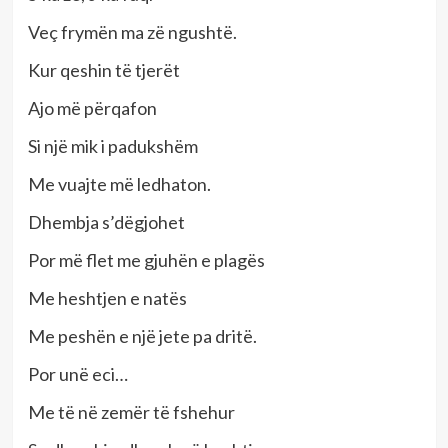
Veç frymën ma zë ngushtë.
Kur qeshin të tjerët
Ajo më përqafon
Si një mik i padukshëm
Me vuajte më ledhaton.
Dhembja s’dëgjohet
Por më flet me gjuhën e plagës
Me heshtjen e natës
Me peshën e një jete pa dritë.
Por unë eci…
Me të në zemër të fshehur