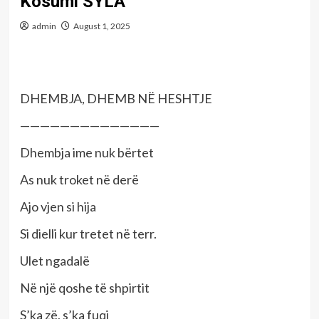
Kosumi SYLA
admin
August 1, 2025
DHEMBJA, DHEMB NË HESHTJE
——————————————
Dhembja ime nuk bërtet
As nuk troket në derë
Ajo vjen si hija
Si dielli kur tretet në terr.
Ulet ngadalë
Në një qoshe të shpirtit
S’ka zë, s’ka fuqi