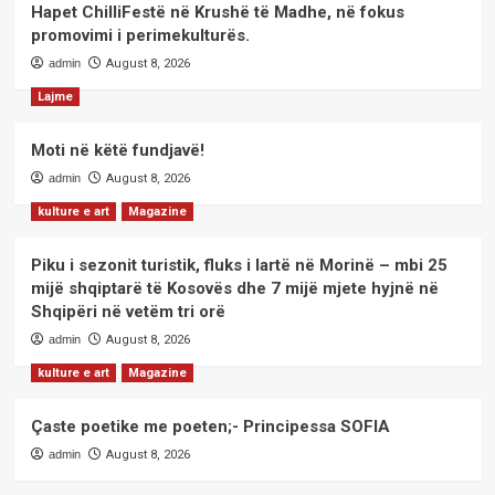
Hapet ChilliFestë në Krushë të Madhe, në fokus
promovimi i perimekulturës.
admin
August 8, 2026
Lajme
Moti në këtë fundjavë!
admin
August 8, 2026
kulture e art
Magazine
Piku i sezonit turistik, fluks i lartë në Morinë – mbi 25
mijë shqiptarë të Kosovës dhe 7 mijë mjete hyjnë në
Shqipëri në vetëm tri orë
admin
August 8, 2026
kulture e art
Magazine
Çaste poetike me poeten;- Principessa SOFIA
admin
August 8, 2026