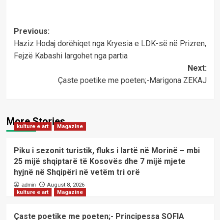
Post
Previous:
Haziz Hodaj dorëhiqet nga Kryesia e LDK-së në Prizren,
navigation
Fejzë Kabashi largohet nga partia
Next:
Çaste poetike me poeten;-Marigona ZEKAJ
More Stories
kulture e art
Magazine
Piku i sezonit turistik, fluks i lartë në Morinë – mbi
25 mijë shqiptarë të Kosovës dhe 7 mijë mjete
hyjnë në Shqipëri në vetëm tri orë
admin
August 8, 2026
kulture e art
Magazine
Çaste poetike me poeten;- Principessa SOFIA