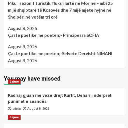
Piku i sezonit turistik, fluks i lartë në Morinë – mbi 25
mijë shqiptarë të Kosovës dhe 7 mijë mjete hyjnë në
Shqipëri në vetëm tri orë
August 8, 2026
Çaste poetike me poeten;- Principessa SOFIA
August 8, 2026
Çaste poetike me poeten;-Selvete Dervishi-NIMANI
August 8, 2026
You may have missed
Lajme
Kadriaj gjuan me vezë drejt Kurtit, Dehari i ndërpret
punimet e seancës
admin
August 8, 2026
Lajme