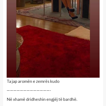
Ta jap aromën e zemrës kudo
—————————————-
Në xhamë dridheshin engjëj të bardhë.