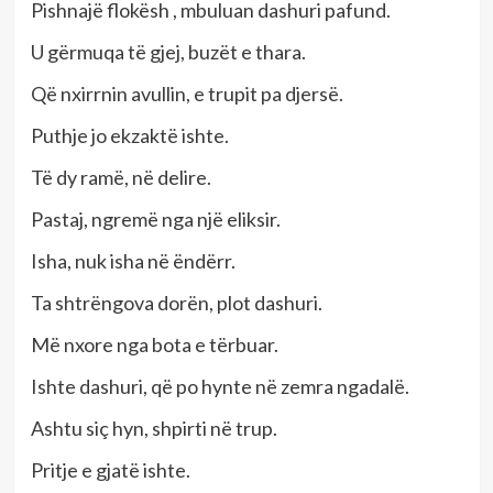
Pishnajë flokësh , mbuluan dashuri pafund.
U gërmuqa të gjej, buzët e thara.
Që nxirrnin avullin, e trupit pa djersë.
Puthje jo ekzaktë ishte.
Të dy ramë, në delire.
Pastaj, ngremë nga një eliksir.
Isha, nuk isha në ëndërr.
Ta shtrëngova dorën, plot dashuri.
Më nxore nga bota e tërbuar.
Ishte dashuri, që po hynte në zemra ngadalë.
Ashtu siç hyn, shpirti në trup.
Pritje e gjatë ishte.