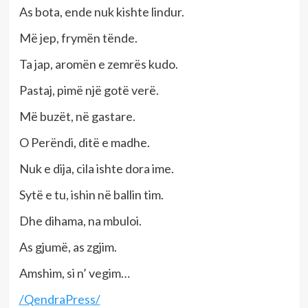
As bota, ende nuk kishte lindur.
Më jep, frymën tënde.
Ta jap, aromën e zemrës kudo.
Pastaj, pimë një gotë verë.
Më buzët, në gastare.
O Perëndi, ditë e madhe.
Nuk e dija, cila ishte dora ime.
Sytë e tu, ishin në ballin tim.
Dhe dihama, na mbuloi.
As gjumë, as zgjim.
Amshim, si n’ vegim…
/QendraPress/