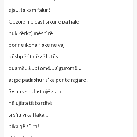
eja… ta kam falur!
Gëzoje një çast sikur e pa fjalë
nuk kërkoj mëshirë
por në ikona flakë në vaj
pëshpërit në zë lutës
duamë…kuptomë… siguromë…
asgjë padashur s’ka për të ngjarë!
Se nuk shuhet një zjarr
në ujëra të bardhë
si s’ju vika flaka…
pika që s’i ra!