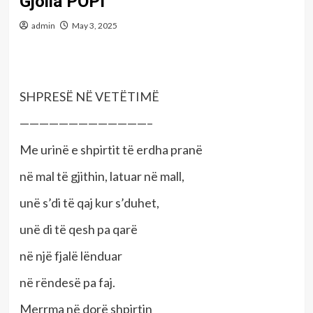
Gjolla POPI
admin
May 3, 2025
SHPRESË NË VETËTIMË
—————————————–
Me urinë e shpirtit të erdha pranë
në mal të gjithin, latuar në mall,
unë s’di të qaj kur s’duhet,
unë di të qesh pa qarë
në një fjalë lënduar
në rëndesë pa faj.
Merrma në dorë shpirtin