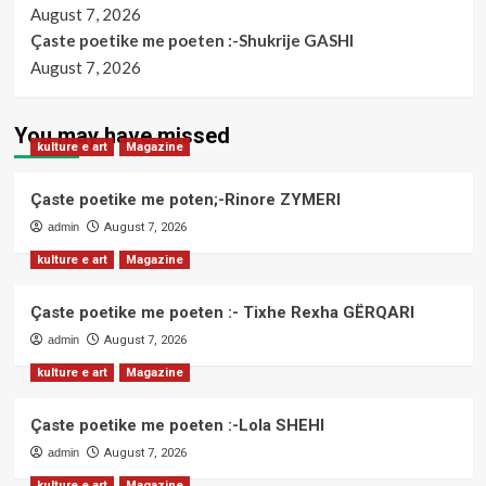
August 7, 2026
Çaste poetike me poeten :-Shukrije GASHI
August 7, 2026
You may have missed
kulture e art
Magazine
Çaste poetike me poten;-Rinore ZYMERI
admin
August 7, 2026
kulture e art
Magazine
Çaste poetike me poeten :- Tixhe Rexha GËRQARI
admin
August 7, 2026
kulture e art
Magazine
Çaste poetike me poeten :-Lola SHEHI
admin
August 7, 2026
kulture e art
Magazine