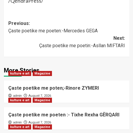
/QendraPress/
Post
Previous:
Çaste poetike me poeten:-Mercedes GEGA
navigation
Next:
Çaste poetike me poetin:-Asllan MIFTARI
More Stories
kulture e art
Magazine
Çaste poetike me poten;-Rinore ZYMERI
admin
August 7, 2026
kulture e art
Magazine
Çaste poetike me poeten :- Tixhe Rexha GËRQARI
admin
August 7, 2026
kulture e art
Magazine