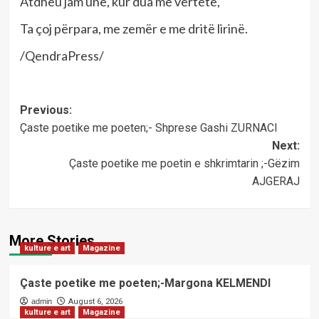
Atdheu jam unë, kur dua me vërtetë,
Ta çoj përpara, me zemër e me dritë lirinë.
/QendraPress/
Post
Previous:
Çaste poetike me poeten;- Shprese Gashi ZURNACI
navigation
Next:
Çaste poetike me poetin e shkrimtarin ;-Gëzim
AJGERAJ
More Stories
kulture e art
Magazine
Çaste poetike me poeten;-Margona KELMENDI
admin
August 6, 2026
kulture e art
Magazine