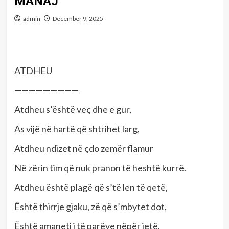
MANAJ
admin
December 9, 2025
ATDHEU
—————————
Atdheu s’është veç dhe e gur,
As vijë në hartë që shtrihet larg,
Atdheu ndizet në çdo zemër flamur
Në zërin tim që nuk pranon të heshtë kurrë.
Atdheu është plagë që s’të len të qetë,
Është thirrje gjaku, zë që s’mbytet dot,
Është amaneti i të parëve nëpër jetë,