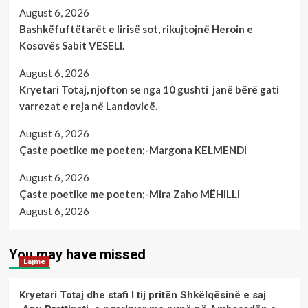
August 6, 2026
Bashkëfuftëtarët e lirisë sot, rikujtojnë Heroin e
Kosovës Sabit VESELI.
August 6, 2026
Kryetari Totaj, njofton se nga 10 gushti janë bërë gati
varrezat e reja në Landovicë.
August 6, 2026
Çaste poetike me poeten;-Margona KELMENDI
August 6, 2026
Çaste poetike me poeten;-Mira Zaho MËHILLI
August 6, 2026
You may have missed
Lajme
Kryetari Totaj dhe stafi I tij pritën Shkëlqësinë e saj