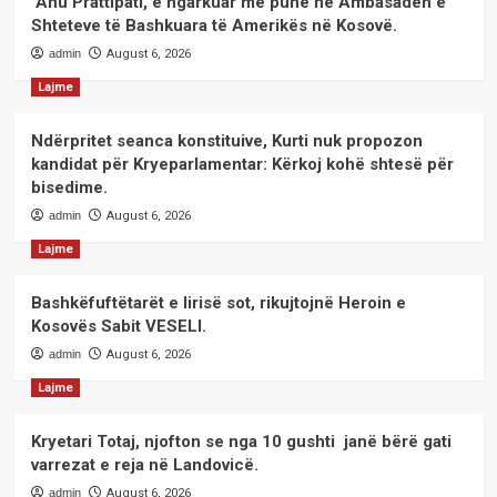
Anu Prattipati, e ngarkuar me punë në Ambasadën e
Shteteve të Bashkuara të Amerikës në Kosovë.
admin
August 6, 2026
Lajme
Ndërpritet seanca konstituive, Kurti nuk propozon
kandidat për Kryeparlamentar: Kërkoj kohë shtesë për
bisedime.
admin
August 6, 2026
Lajme
Bashkëfuftëtarët e lirisë sot, rikujtojnë Heroin e
Kosovës Sabit VESELI.
admin
August 6, 2026
Lajme
Kryetari Totaj, njofton se nga 10 gushti janë bërë gati
varrezat e reja në Landovicë.
admin
August 6, 2026