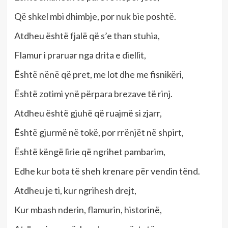
Që shkel mbi dhimbje, por nuk bie poshtë.
Atdheu është fjalë që s’e than stuhia,
Flamur i praruar nga drita e diellit,
Është nënë që pret, me lot dhe me fisnikëri,
Është zotimi ynë përpara brezave të rinj.
Atdheu është gjuhë që ruajmë si zjarr,
Është gjurmë në tokë, por rrënjët në shpirt,
Është këngë lirie që ngrihet pambarim,
Edhe kur bota të sheh krenare për vendin tënd.
Atdheu je ti, kur ngrihesh drejt,
Kur mbash nderin, flamurin, historinë,