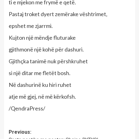
ti e mjekon me frymë e qetë.
Pastaj troket dyert zemërake vështrimet,
epshet me zjarrmi.
Kujton një mëndje fluturake
gjithmonë një kohë për dashuri.
Gjithçka tanimë nuk përshkruhet
si një ditar me fletët bosh.
Në dashurinë ku hiri ruhet
atje më gjej, në më kërkofsh.
/QendraPress/
Post
Previous: