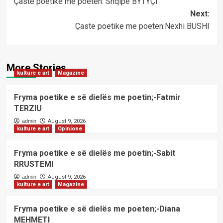
Çaste poetike me poeten: Shqipe BYTYÇI
navigation
Next:
Çaste poetike me poeten:Nexhi BUSHI
More Stories
kulture e art
Magazine
Fryma poetike e së dielës me poetin;-Fatmir
TERZIU
admin
August 9, 2026
kulture e art
Opinione
Fryma poetike e së dielës me poetin;-Sabit
RRUSTEMI
admin
August 9, 2026
kulture e art
Magazine
Fryma poetike e së dielës me poeten;-Diana
MEHMETI