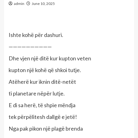
admin
June 10, 2025
Ishte kohë për dashuri.
——————————
Dhe vjen një ditë kur kupton veten
kupton një kohë që shkoi tutje.
Atëherë kur iknin ditë-netët
ti planetare nëpër lutje.
E di sa herë, të shpie mëndja
tek përpëlitesh dallgë e jetë!
Nga pak pikon një plagë brenda