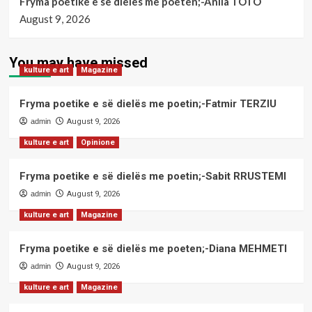
Fryma poetike e së dielës me poeten;-Anila TOTO
August 9, 2026
You may have missed
kulture e art
Magazine
Fryma poetike e së dielës me poetin;-Fatmir TERZIU
admin
August 9, 2026
kulture e art
Opinione
Fryma poetike e së dielës me poetin;-Sabit RRUSTEMI
admin
August 9, 2026
kulture e art
Magazine
Fryma poetike e së dielës me poeten;-Diana MEHMETI
admin
August 9, 2026
kulture e art
Magazine