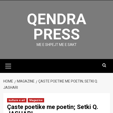
Skip
to
QENDRA
content
PRESS
ME E SHPEJT ME E SAKT
Primary
Menu
HOME
MAGAZINE
ÇASTE POETIKE ME POETIN; SETKI Q.
JASHARI
kulture e art
Magazine
Çaste poetike me poetin; Setki Q.