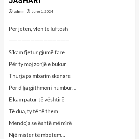
JASHARI
admin
June 1, 2024
Për jetën, vlen të luftosh
——————————————
S’kam fjetur gjumë fare
Për ty moj zonjë e bukur
Thurja pa mbarim skenare
Por dilja gjithmon i humbur…
E kam patur të vështirë
Të dua, ty të të them
Mendoja se është më mirë
Një mister të mbetem…