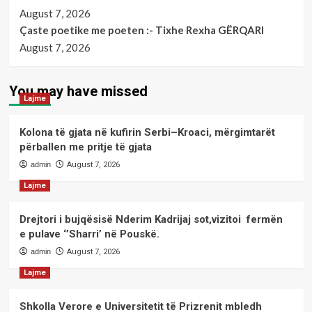
August 7, 2026
Çaste poetike me poeten :- Tixhe Rexha GËRQARI
August 7, 2026
You may have missed
Lajme
Kolona të gjata në kufirin Serbi–Kroaci, mërgimtarët
përballen me pritje të gjata
admin
August 7, 2026
Lajme
Drejtori i bujqësisë Nderim Kadrijaj sot,vizitoi fermën
e pulave ‘’Sharri’ në Pouskë.
admin
August 7, 2026
Lajme
Shkolla Verore e Universitetit të Prizrenit mbledh