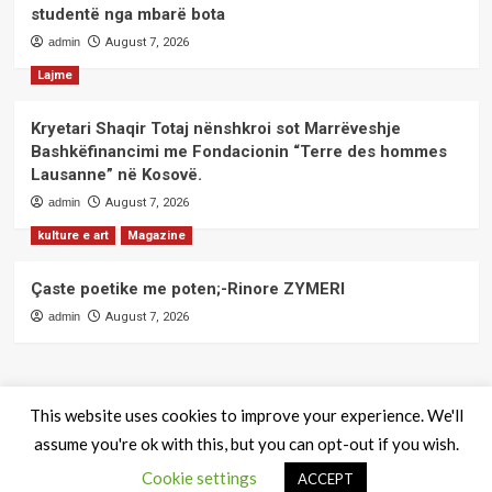
studentë nga mbarë bota
admin
August 7, 2026
Lajme
Kryetari Shaqir Totaj nënshkroi sot Marrëveshje
Bashkëfinancimi me Fondacionin “Terre des hommes
Lausanne” në Kosovë.
admin
August 7, 2026
kulture e art
Magazine
Çaste poetike me poten;-Rinore ZYMERI
admin
August 7, 2026
This website uses cookies to improve your experience. We'll
assume you're ok with this, but you can opt-out if you wish.
QendraPRESS - Te drejtat e rezervuara
|
CoverNews
by AF
Cookie settings
themes.
ACCEPT