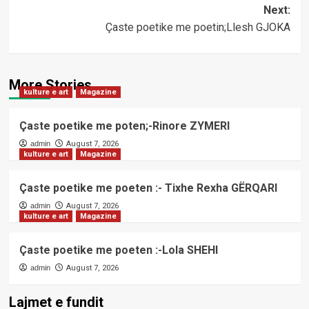
navigation
Next:
Çaste poetike me poetin;Llesh GJOKA
More Stories
kulture e art
Magazine
Çaste poetike me poten;-Rinore ZYMERI
admin
August 7, 2026
kulture e art
Magazine
Çaste poetike me poeten :- Tixhe Rexha GËRQARI
admin
August 7, 2026
kulture e art
Magazine
Çaste poetike me poeten :-Lola SHEHI
admin
August 7, 2026
Lajmet e fundit