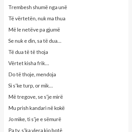
Trembesh shumë nga unë
Të vërtetën, nuk ma thua
Më le netëve pa gjumë
Se nuk e din, sa të dua…
Të dua të të thoja
Vërtet kisha frik…
Do të thoje, mendoja
Si s’ke turp, or mik…
Më tregove, se s’je mirë
Mu prish kandari në kokë
Jo mike, ti s’je e sëmurë
Pa ty, s’ka vlera kjo botë