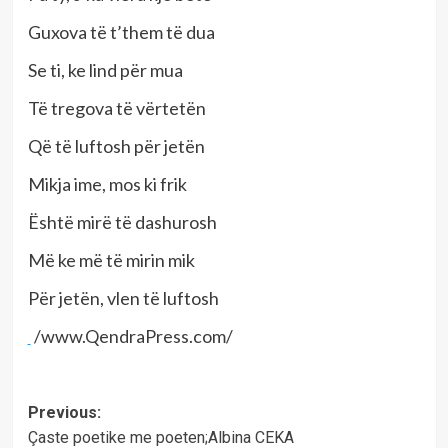
Guxova të t’them të dua
Se ti, ke lind për mua
Të tregova të vërtetën
Që të luftosh për jetën
Mikja ime, mos ki frik
Është mirë të dashurosh
Më ke më të mirin mik
Për jetën, vlen të luftosh
/www.QendraPress.com/
Post
Previous:
Çaste poetike me poeten;Albina CEKA