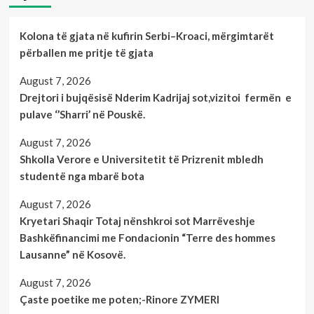
Kolona të gjata në kufirin Serbi–Kroaci, mërgimtarët
përballen me pritje të gjata
August 7, 2026
Drejtori i bujqësisë Nderim Kadrijaj sot,vizitoi fermën e
pulave ‘’Sharri’ në Pouskë.
August 7, 2026
Shkolla Verore e Universitetit të Prizrenit mbledh
studentë nga mbarë bota
August 7, 2026
Kryetari Shaqir Totaj nënshkroi sot Marrëveshje
Bashkëfinancimi me Fondacionin “Terre des hommes
Lausanne” në Kosovë.
August 7, 2026
Çaste poetike me poten;-Rinore ZYMERI