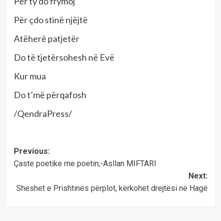
Për ty do frymoj
Për çdo stinë njëjtë
Atëherë patjetër
Do të tjetërsohesh në Evë
Kur mua
Do t’më përqafosh
/QendraPress/
Post
Previous:
Çaste poetike me poetin;-Asllan MIFTARI
navigation
Next:
Sheshet e Prishtinës përplot, kërkohet drejtësi në Hagë