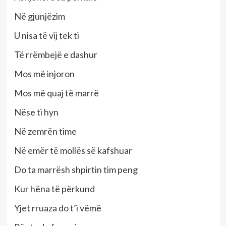
Në gjunjëzim
U nisa të vij tek ti
Të rrëmbejë e dashur
Mos më injoron
Mos më quaj të marrë
Nëse ti hyn
Në zemrën time
Në emër të mollës së kafshuar
Do ta marrësh shpirtin tim peng
Kur hëna të përkund
Yjet rruaza do t’i vëmë