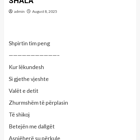
SHALA
admin
August 8, 2025
Shpirtin tim peng
———————————–
Kur lëkundesh
Si gjethe vjeshte
Valët e detit
Zhurmshëm të përplasin
Të shikoj
Betejën me dallgët
Asnjëherë su përkule