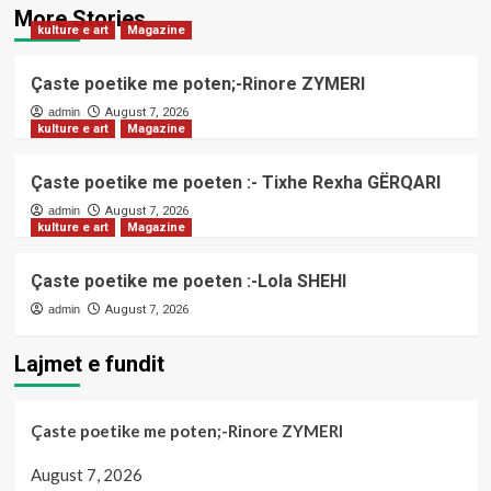
More Stories
kulture e art
Magazine
Çaste poetike me poten;-Rinore ZYMERI
admin
August 7, 2026
kulture e art
Magazine
Çaste poetike me poeten :- Tixhe Rexha GËRQARI
admin
August 7, 2026
kulture e art
Magazine
Çaste poetike me poeten :-Lola SHEHI
admin
August 7, 2026
Lajmet e fundit
Çaste poetike me poten;-Rinore ZYMERI
August 7, 2026