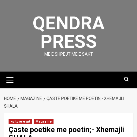
Skip
to
QENDRA
content
PRESS
ME E SHPEJT ME E SAKT
Primary
Menu
HOME
MAGAZINE
ÇASTE POETIKE ME POETIN;- XHEMAJLI
SHALA
kulture e art
Magazine
Çaste poetike me poetin;- Xhemajli