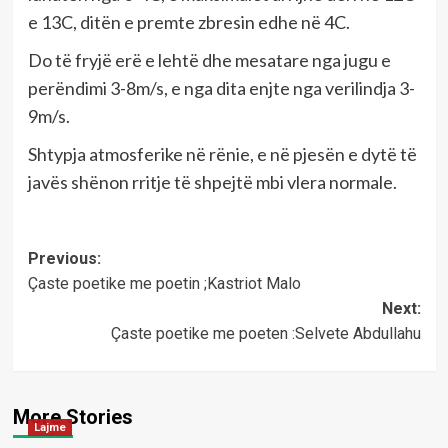
e 13C, ditën e premte zbresin edhe në 4C.
Do të fryjë erë e lehtë dhe mesatare nga jugu e
perëndimi 3-8m/s, e nga dita enjte nga verilindja 3-
9m/s.
Shtypja atmosferike në rënie, e në pjesën e dytë të
javës shënon rritje të shpejtë mbi vlera normale.
Post
Previous:
Çaste poetike me poetin ;Kastriot Malo
navigation
Next:
Çaste poetike me poeten :Selvete Abdullahu
More Stories
Lajme