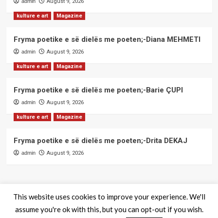
admin
August 9, 2026
kulture e art
Magazine
Fryma poetike e së dielës me poeten;-Diana MEHMETI
admin
August 9, 2026
kulture e art
Magazine
Fryma poetike e së dielës me poeten;-Barie ÇUPI
admin
August 9, 2026
kulture e art
Magazine
Fryma poetike e së dielës me poeten;-Drita DEKAJ
admin
August 9, 2026
This website uses cookies to improve your experience. We'll
assume you're ok with this, but you can opt-out if you wish.
QendraPRESS - Te drejtat e rezervuara
|
CoverNews
by AF