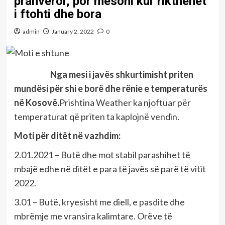
pranveror, por mësoni kur rikthehet
i ftohti dhe bora
admin
January 2, 2022
0
Nga mesi i javës shkurtimisht priten
mundësi për shi e borë dhe rënie e temperaturës
në Kosovë.
Prishtina Weather ka njoftuar për
temperaturat që priten ta kaplojnë vendin.
Moti për ditët në vazhdim:
2.01.2021 – Butë dhe mot stabil parashihet të
mbajë edhe në ditët e para të javës së parë të vitit
2022.
3.01 – Butë, kryesisht me diell, e pasdite dhe
mbrëmje me vransira kalimtare. Orëve të