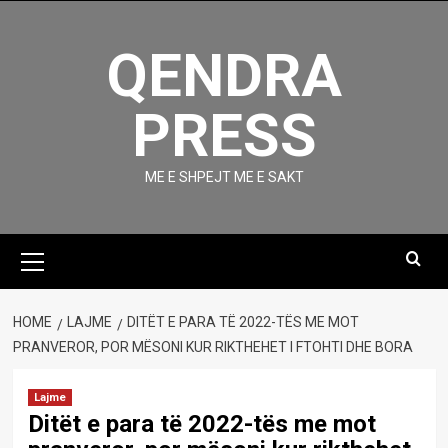
Skip
to
QENDRA
content
PRESS
ME E SHPEJT ME E SAKT
Primary
Menu
HOME
LAJME
DITËT E PARA TË 2022-TËS ME MOT
PRANVEROR, POR MËSONI KUR RIKTHEHET I FTOHTI DHE BORA
Lajme
Ditët e para të 2022-tës me mot