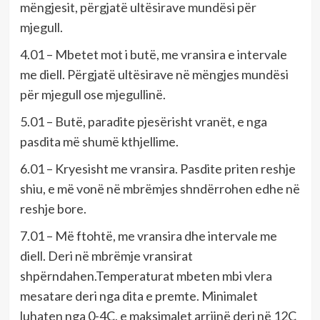
mëngjesit, përgjatë ultësirave mundësi për
mjegull.
4.01 – Mbetet mot i butë, me vransira e intervale
me diell. Përgjatë ultësirave në mëngjes mundësi
për mjegull ose mjegullinë.
5.01 – Butë, paradite pjesërisht vranët, e nga
pasdita më shumë kthjellime.
6.01 – Kryesisht me vransira. Pasdite priten reshje
shiu, e më vonë në mbrëmjes shndërrohen edhe në
reshje bore.
7.01 – Më ftohtë, me vransira dhe intervale me
diell. Deri në mbrëmje vransirat
shpërndahen.Temperaturat mbeten mbi vlera
mesatare deri nga dita e premte. Minimalet
luhaten nga 0-4C, e maksimalet arrijnë deri në 12C