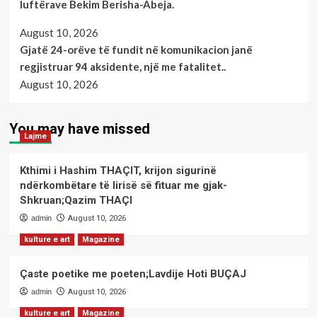
luftërave Bekim Berisha-Abeja.
August 10, 2026
Gjatë 24-orëve të fundit në komunikacion janë
regjistruar 94 aksidente, një me fatalitet..
August 10, 2026
You may have missed
Lajme
Kthimi i Hashim THAÇIT, krijon sigurinë
ndërkombëtare të lirisë së fituar me gjak-
Shkruan;Qazim THAÇI
admin
August 10, 2026
kulture e art
Magazine
Çaste poetike me poeten;Lavdije Hoti BUÇAJ
admin
August 10, 2026
kulture e art
Magazine