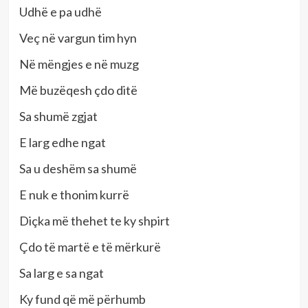
Udhë e pa udhë
Veç në vargun tim hyn
Në mëngjes e në muzg
Më buzëqesh çdo ditë
Sa shumë zgjat
E larg edhe ngat
Sa u deshëm sa shumë
E nuk e thonim kurrë
Diçka më thehet te ky shpirt
Çdo të martë e të mërkurë
Sa larg e sa ngat
Ky fund që më përhumb