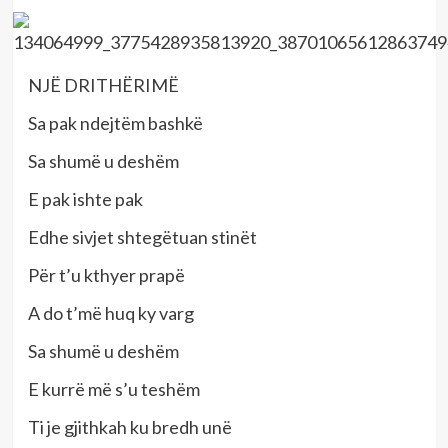
NJË DRITHËRIMË
Sa pak ndejtëm bashkë
Sa shumë u deshëm
E pak ishte pak
Edhe sivjet shtegëtuan stinët
Për t’u kthyer prapë
A do t’më huq ky varg
Sa shumë u deshëm
E kurrë më s’u teshëm
Ti je gjithkah ku bredh unë