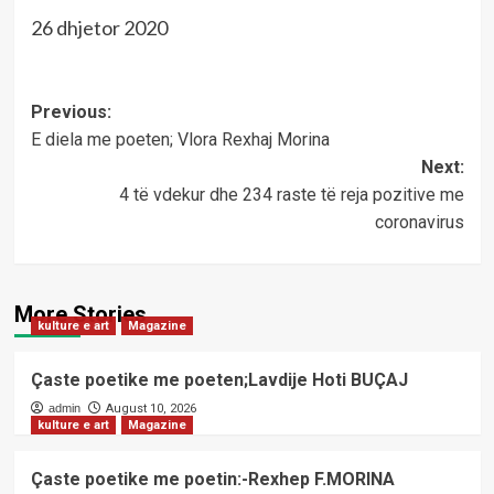
26 dhjetor 2020
Post
Previous:
E diela me poeten; Vlora Rexhaj Morina
navigation
Next:
4 të vdekur dhe 234 raste të reja pozitive me
coronavirus
More Stories
kulture e art
Magazine
Çaste poetike me poeten;Lavdije Hoti BUÇAJ
admin
August 10, 2026
kulture e art
Magazine
Çaste poetike me poetin:-Rexhep F.MORINA