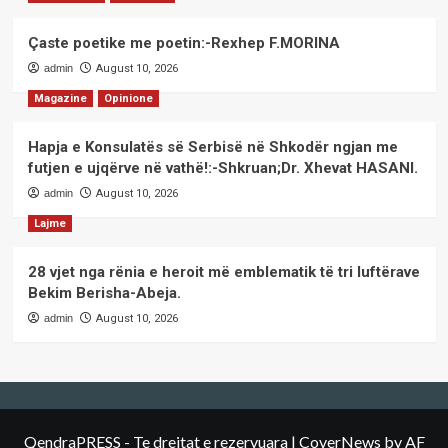
Çaste poetike me poetin:-Rexhep F.MORINA
admin
August 10, 2026
Magazine
Opinione
Hapja e Konsulatës së Serbisë në Shkodër ngjan me
futjen e ujqërve në vathë!:-Shkruan;Dr. Xhevat HASANI.
admin
August 10, 2026
Lajme
28 vjet nga rënia e heroit më emblematik të tri luftërave
Bekim Berisha-Abeja.
admin
August 10, 2026
QendraPRESS - Te drejtat e rezervuara
|
CoverNews
by AF