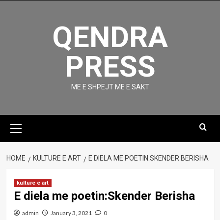
Skip
to
QENDRA
content
PRESS
ME E SHPEJT ME E SAKT
Primary
Menu
HOME
KULTURE E ART
E DIELA ME POETIN:SKENDER BERISHA
kulture e art
E diela me poetin:Skender Berisha
admin
January 3, 2021
0