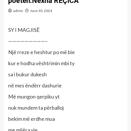
poeten:Nexha REÇICA
admin
June 30, 2024
SY I MAGJISË
—————————–
Një rreze e heshtur po më bie
kur e hodha vështrimin mbi ty
sa i bukur dukesh
në mes ëndërr dashurie
Më mungon qerpiku yt
nuk mundem ta përballoj
bekim më erdhe mua
me mijëra yje.