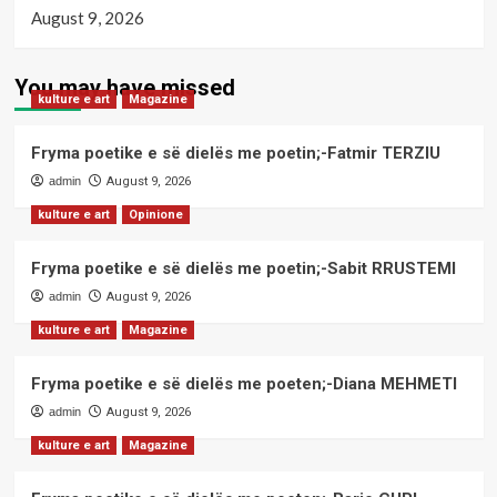
August 9, 2026
You may have missed
kulture e art
Magazine
Fryma poetike e së dielës me poetin;-Fatmir TERZIU
admin
August 9, 2026
kulture e art
Opinione
Fryma poetike e së dielës me poetin;-Sabit RRUSTEMI
admin
August 9, 2026
kulture e art
Magazine
Fryma poetike e së dielës me poeten;-Diana MEHMETI
admin
August 9, 2026
kulture e art
Magazine