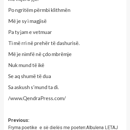
Po ngritëm përmbi klithmën
Më je sy i magjisë
Pa ty jam e vetmuar
Ti më rri në prehër të dashurisë.
Më je nimfë në çdo mbrëmje
Nuk mund të ikë
Se aq shumë të dua
Sa askush s’mund ta di.
/www.QendraPress.com/
Post
Previous:
Fryma poetike e së dielës me poeten:Albulena LETAJ