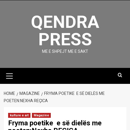
Skip
to
QENDRA
content
PRESS
ME E SHPEJT ME E SAKT
Primary
Menu
HOME
MAGAZINE
FRYMA POETIKE E SË DIELËS ME
POETEN:NEXHA REÇICA
kulture e art
Magazine
Fryma poetike e së dielës me