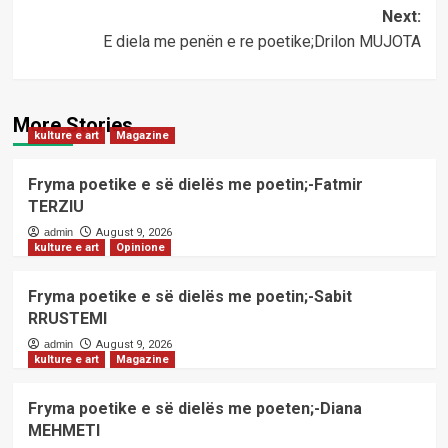
navigation
Next:
E diela me penën e re poetike;Drilon MUJOTA
More Stories
kulture e art
Magazine
Fryma poetike e së dielës me poetin;-Fatmir
TERZIU
admin
August 9, 2026
kulture e art
Opinione
Fryma poetike e së dielës me poetin;-Sabit
RRUSTEMI
admin
August 9, 2026
kulture e art
Magazine
Fryma poetike e së dielës me poeten;-Diana
MEHMETI