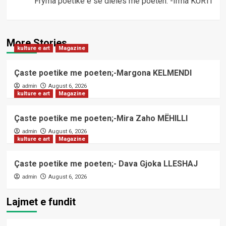
Fryma poetike e së dielës me poeten: -Irma KURTI
More Stories
kulture e art
Magazine
Çaste poetike me poeten;-Margona KELMENDI
admin
August 6, 2026
kulture e art
Magazine
Çaste poetike me poeten;-Mira Zaho MËHILLI
admin
August 6, 2026
kulture e art
Magazine
Çaste poetike me poeten;- Dava Gjoka LLESHAJ
admin
August 6, 2026
Lajmet e fundit