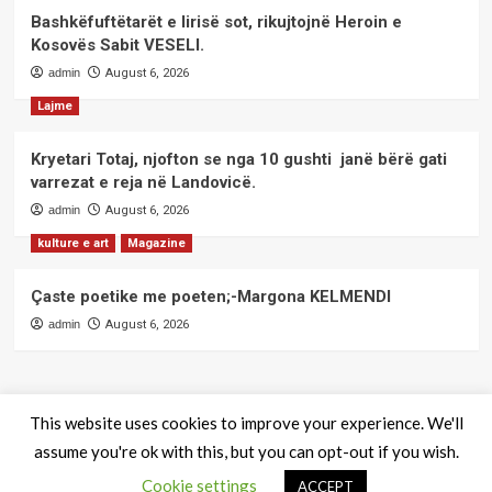
Bashkëfuftëtarët e lirisë sot, rikujtojnë Heroin e
Kosovës Sabit VESELI.
admin
August 6, 2026
Lajme
Kryetari Totaj, njofton se nga 10 gushti janë bërë gati
varrezat e reja në Landovicë.
admin
August 6, 2026
kulture e art
Magazine
Çaste poetike me poeten;-Margona KELMENDI
admin
August 6, 2026
This website uses cookies to improve your experience. We'll
assume you're ok with this, but you can opt-out if you wish.
QendraPRESS - Te drejtat e rezervuara
|
CoverNews
by AF
Cookie settings
themes.
ACCEPT