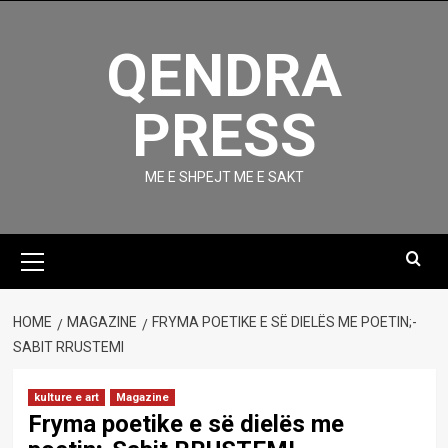
Skip
to
QENDRA
content
PRESS
ME E SHPEJT ME E SAKT
Primary
Menu
HOME
MAGAZINE
FRYMA POETIKE E SË DIELËS ME POETIN;-
SABIT RRUSTEMI
kulture e art
Magazine
Fryma poetike e së dielës me