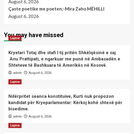
August 6, 2026
Çaste poetike me poeten;-Mira Zaho MËHILLI
August 6, 2026
You may have missed
Lajme
Kryetari Totaj dhe stafi I tij pritën Shkëlqësinë e saj
Anu Prattipati, e ngarkuar me punë në Ambasadën e
Shteteve të Bashkuara të Amerikës në Kosovë.
admin
August 6, 2026
Lajme
Ndërpritet seanca konstituive, Kurti nuk propozon
kandidat për Kryeparlamentar: Kërkoj kohë shtesë për
bisedime.
admin
August 6, 2026
Lajme