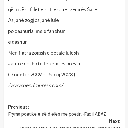
që mbështillet e shtresohet zemrës Sate
As janë zogj as janë lule
po dashuria ime e fshehur
e dashur
Nën flatra zogjsh e petale lulesh
agun e dëshirtë të zemrës presin
( 3 nëntor 2009 – 15 maj 2023 )
/www.qendrapress.com/
Post
Previous:
Fryma poetike e së dielës me poetin;-Fadil ABAZI
navigation
Next: