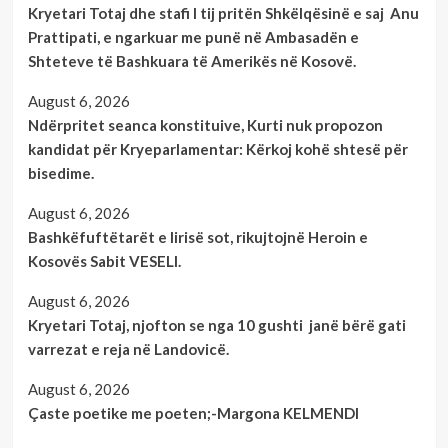
Kryetari Totaj dhe stafi I tij pritën Shkëlqësinë e saj Anu
Prattipati, e ngarkuar me punë në Ambasadën e
Shteteve të Bashkuara të Amerikës në Kosovë.
August 6, 2026
Ndërpritet seanca konstituive, Kurti nuk propozon
kandidat për Kryeparlamentar: Kërkoj kohë shtesë për
bisedime.
August 6, 2026
Bashkëfuftëtarët e lirisë sot, rikujtojnë Heroin e
Kosovës Sabit VESELI.
August 6, 2026
Kryetari Totaj, njofton se nga 10 gushti janë bërë gati
varrezat e reja në Landovicë.
August 6, 2026
Çaste poetike me poeten;-Margona KELMENDI