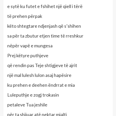
e sytë ku futet e fshihet një qiell i tërë
të prehen përpak
këto shtegtare ndjenjash që s’shihen
sa për ta zbutur etjen time të rreshkur
nëpër vapë e mungesa
Prej këtyre puthjeve
që rendin pas Teje shtigjeve të ajrit
një mal lulesh lulon asaj hapësire
ku prehen e deehen ëndrrat e mia
Luleputhje e zogj trokasin
petaleve Tua jeshile
për ta shijuar atë nektar mjalti