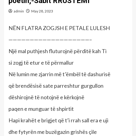
poetin;-Sabit RRUSTEMI
admin
May 28, 2023
NËN FLATRA ZOGJSH E PETALE LULESH
———————————————————–
Një mal puthjesh fluturojnë përditë kah Ti
si zogj të etur e të përmallur
Në lumin me zjarrin më t’ëmbël të dashurisë
që brendësisë sate parreshtur gurgullon
dëshirojnë të notojnë e kërkojnë
paqen e munguar të shpirtit
Hapi krahët e brigjet që t’i rrah sall era e uji
dhe fytyrën me buzëgazin grishës çile