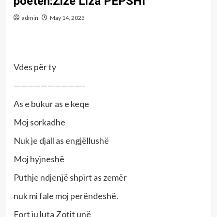
poeten:Zize Liza PEPSHI
admin
May 14, 2025
Vdes për ty
——————————–
As e bukur as e keqe
Moj sorkadhe
Nuk je djall as engjëllushë
Moj hyjneshë
Puthje ndjenjë shpirt as zemër
nuk mi fale moj perëndeshë.
Fort ju luta Zotit unë