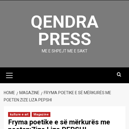
Skip
to
QENDRA
content
PRESS
ME E SHPEJT ME E SAKT
Primary
Menu
HOME
MAGAZINE
FRYMA POETIKE E SË MËRKURËS ME
POETEN:ZIZE LIZA PEPSHI
kulture e art
Magazine
Fryma poetike e së mërkurës me