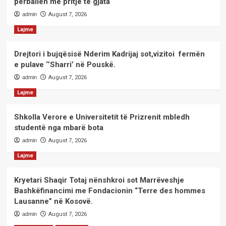
përballen me pritje të gjata
admin
August 7, 2026
Lajme
Drejtori i bujqësisë Nderim Kadrijaj sot,vizitoi fermën
e pulave ‘’Sharri’ në Pouskë.
admin
August 7, 2026
Lajme
Shkolla Verore e Universitetit të Prizrenit mbledh
studentë nga mbarë bota
admin
August 7, 2026
Lajme
Kryetari Shaqir Totaj nënshkroi sot Marrëveshje
Bashkëfinancimi me Fondacionin “Terre des hommes
Lausanne” në Kosovë.
admin
August 7, 2026