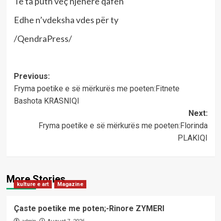
Të ta puth veç njëherë qafën
Edhe n’vdeksha vdes për ty
/QendraPress/
Post
Previous:
Fryma poetike e së mërkurës me poeten:Fitnete
navigation
Bashota KRASNIQI
Next:
Fryma poetike e së mërkurës me poeten:Florinda
PLAKIQI
More Stories
kulture e art
Magazine
Çaste poetike me poten;-Rinore ZYMERI