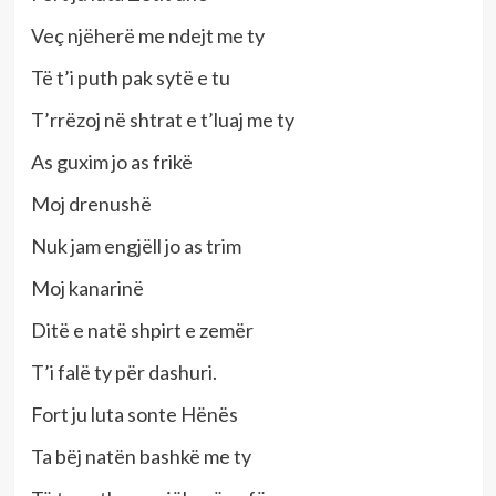
Veç njëherë me ndejt me ty
Të t’i puth pak sytë e tu
T’rrëzoj në shtrat e t’luaj me ty
As guxim jo as frikë
Moj drenushë
Nuk jam engjëll jo as trim
Moj kanarinë
Ditë e natë shpirt e zemër
T’i falë ty për dashuri.
Fort ju luta sonte Hënës
Ta bëj natën bashkë me ty