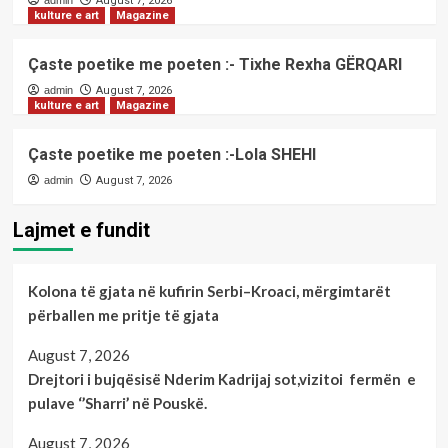
admin
August 7, 2026
kulture e art
Magazine
Çaste poetike me poeten :- Tixhe Rexha GËRQARI
admin
August 7, 2026
kulture e art
Magazine
Çaste poetike me poeten :-Lola SHEHI
admin
August 7, 2026
Lajmet e fundit
Kolona të gjata në kufirin Serbi–Kroaci, mërgimtarët
përballen me pritje të gjata
August 7, 2026
Drejtori i bujqësisë Nderim Kadrijaj sot,vizitoi fermën e
pulave ‘’Sharri’ në Pouskë.
August 7, 2026