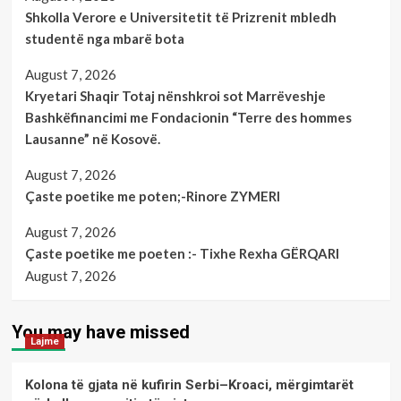
Shkolla Verore e Universitetit të Prizrenit mbledh
studentë nga mbarë bota
August 7, 2026
Kryetari Shaqir Totaj nënshkroi sot Marrëveshje
Bashkëfinancimi me Fondacionin “Terre des hommes
Lausanne” në Kosovë.
August 7, 2026
Çaste poetike me poten;-Rinore ZYMERI
August 7, 2026
Çaste poetike me poeten :- Tixhe Rexha GËRQARI
August 7, 2026
You may have missed
Lajme
Kolona të gjata në kufirin Serbi–Kroaci, mërgimtarët