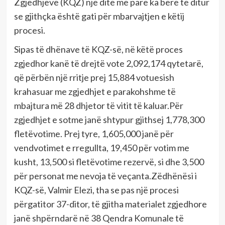
Zgjedhjeve (KQZ) një ditë më parë ka bërë të ditur
se gjithçka është gati për mbarvajtjen e këtij
procesi.
Sipas të dhënave të KQZ-së, në këtë proces
zgjedhor kanë të drejtë vote 2,092,174 qytetarë,
që përbën një rritje prej 15,884 votuesish
krahasuar me zgjedhjet e parakohshme të
mbajtura më 28 dhjetor të vitit të kaluar.Për
zgjedhjet e sotme janë shtypur gjithsej 1,778,300
fletëvotime. Prej tyre, 1,605,000 janë për
vendvotimet e rregullta, 19,450 për votim me
kusht, 13,500 si fletëvotime rezervë, si dhe 3,500
për personat me nevoja të veçanta.Zëdhënësi i
KQZ-së, Valmir Elezi, tha se pas një procesi
përgatitor 37-ditor, të gjitha materialet zgjedhore
janë shpërndarë në 38 Qendra Komunale të