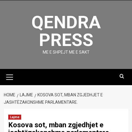
Skip
to
QENDRA
content
PRESS
ME E SHPEJT ME E SAKT
Primary
Menu
HOME
LAJME
KOSOVA SOT, MBAN ZGJEDHJET E
JASHTËZAKONSHME PARLAMENTARE.
Lajme
Kosova sot, mban zgjedhjet e