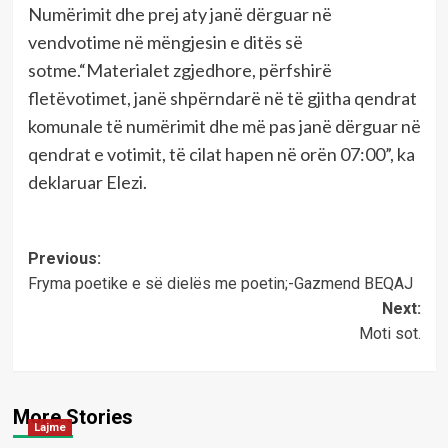
Numërimit dhe prej aty janë dërguar në
vendvotime në mëngjesin e ditës së
sotme.“Materialet zgjedhore, përfshirë
fletëvotimet, janë shpërndarë në të gjitha qendrat
komunale të numërimit dhe më pas janë dërguar në
qendrat e votimit, të cilat hapen në orën 07:00”, ka
deklaruar Elezi.
Post
Previous:
Fryma poetike e së dielës me poetin;-Gazmend BEQAJ
navigation
Next:
Moti sot.
More Stories
Lajme