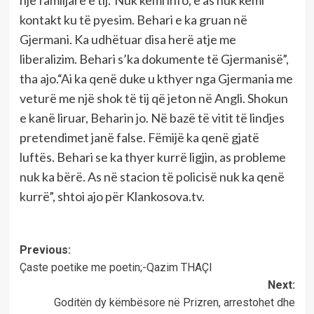
një familjare e tij.“Nuk kemi info, e as nuk kemi
kontakt ku të pyesim. Behari e ka gruan në
Gjermani. Ka udhëtuar disa herë atje me
liberalizim. Behari s’ka dokumente të Gjermanisë”,
tha ajo.“Ai ka qenë duke u kthyer nga Gjermania me
veturë me një shok të tij që jeton në Angli. Shokun
e kanë liruar, Beharin jo. Në bazë të vitit të lindjes
pretendimet janë false. Fëmijë ka qenë gjatë
luftës. Behari se ka thyer kurrë ligjin, as probleme
nuk ka bërë. As në stacion të policisë nuk ka qenë
kurrë”, shtoi ajo për Klankosova.tv.
Post
Previous:
Çaste poetike me poetin;-Qazim THAÇI
navigation
Next:
Goditën dy këmbësore në Prizren, arrestohet dhe