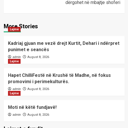
dërgohet në mbajtje shoferi
More Stories
Lajme
Kadriaj gjuan me vezë drejt Kurtit, Dehari i ndërpret
punimet e seancës
admin
August 8, 2026
Lajme
Hapet ChilliFestë në Krushë të Madhe, në fokus
promovimi i perimekulturës.
admin
August 8, 2026
Lajme
Moti në këtë fundjavë!
admin
August 8, 2026