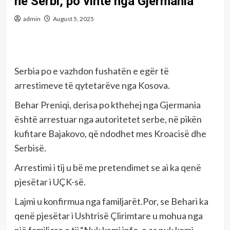
në Serbi, po vinte nga Gjermania
admin
August 5, 2025
Serbia po e vazhdon fushatën e egër të
arrestimeve të qytetarëve nga Kosova.
Behar Preniqi, derisa po kthehej nga Gjermania
është arrestuar nga autoritetet serbe, në pikën
kufitare Bajakovo, që ndodhet mes Kroacisë dhe
Serbisë.
Arrestimi i tij u bë me pretendimet se ai ka qenë
pjesëtar i UÇK-së.
Lajmi u konfirmua nga familjarët.Por, se Behari ka
qenë pjesëtar i Ushtrisë Çlirimtare u mohua nga