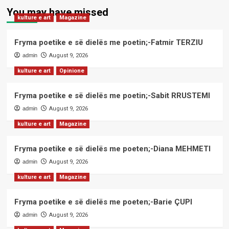
You may have missed
kulture e art
Magazine
Fryma poetike e së dielës me poetin;-Fatmir TERZIU
admin
August 9, 2026
kulture e art
Opinione
Fryma poetike e së dielës me poetin;-Sabit RRUSTEMI
admin
August 9, 2026
kulture e art
Magazine
Fryma poetike e së dielës me poeten;-Diana MEHMETI
admin
August 9, 2026
kulture e art
Magazine
Fryma poetike e së dielës me poeten;-Barie ÇUPI
admin
August 9, 2026