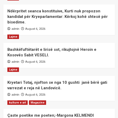
Ndërpritet seanca konstituive, Kurti nuk propozon
kandidat për Kryeparlamentar: Kërkoj kohë shtesë për
bisedime.
admin
August 6, 2026
Lajme
Bashkëfuftëtarët e lirisë sot, rikujtojnë Heroin e
Kosovës Sabit VESELI.
admin
August 6, 2026
Lajme
Kryetari Totaj, njofton se nga 10 gushti janë bërë gati
varrezat e reja në Landovicë.
admin
August 6, 2026
kulture e art
Magazine
Çaste poetike me poeten;-Margona KELMENDI