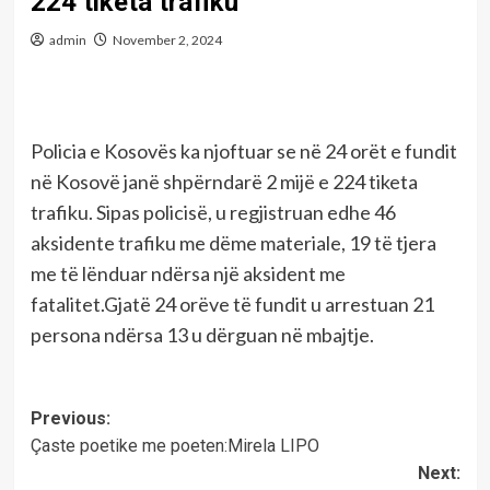
224 tiketa trafiku
admin
November 2, 2024
Policia e Kosovës ka njoftuar se në 24 orët e fundit
në Kosovë janë shpërndarë 2 mijë e 224 tiketa
trafiku. Sipas policisë, u regjistruan edhe 46
aksidente trafiku me dëme materiale, 19 të tjera
me të lënduar ndërsa një aksident me
fatalitet.Gjatë 24 orëve të fundit u arrestuan 21
persona ndërsa 13 u dërguan në mbajtje.
Post
Previous:
Çaste poetike me poeten:Mirela LIPO
navigation
Next: