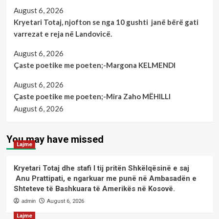
August 6, 2026
Kryetari Totaj, njofton se nga 10 gushti janë bërë gati
varrezat e reja në Landovicë.
August 6, 2026
Çaste poetike me poeten;-Margona KELMENDI
August 6, 2026
Çaste poetike me poeten;-Mira Zaho MËHILLI
August 6, 2026
You may have missed
Lajme
Kryetari Totaj dhe stafi I tij pritën Shkëlqësinë e saj
Anu Prattipati, e ngarkuar me punë në Ambasadën e
Shteteve të Bashkuara të Amerikës në Kosovë.
admin
August 6, 2026
Lajme