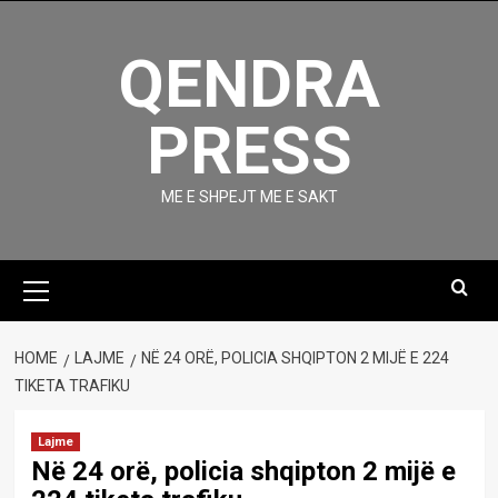
Skip
to
QENDRA
content
PRESS
ME E SHPEJT ME E SAKT
Primary
Menu
HOME
LAJME
NË 24 ORË, POLICIA SHQIPTON 2 MIJË E 224
TIKETA TRAFIKU
Lajme
Në 24 orë, policia shqipton 2 mijë e