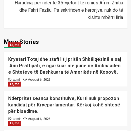
Haradinaj për nder të 35-vjetorit të rënies Afrim Zhitia
dhe Fahri Fazliu: Pa sakrificën e heronjve, nuk do të
kishte mbërri liria
More Stories
Lajme
Kryetari Totaj dhe stafi I tij pritën Shkëlqësinë e saj
Anu Prattipati, e ngarkuar me punë në Ambasadën
e Shteteve të Bashkuara të Amerikës në Kosovë.
admin
August 6, 2026
Lajme
Ndërpritet seanca konstituive, Kurti nuk propozon
kandidat për Kryeparlamentar: Kërkoj kohë shtesë
për bisedime.
admin
August 6, 2026
Lajme