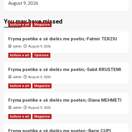
August 9, 2026
You may have missed
kulture e art
Magazine
Fryma poetike e së dielës me poetin;-Fatmir TERZIU
admin
August 9, 2026
kulture e art
Opinione
Fryma poetike e së dielës me poetin;-Sabit RRUSTEMI
admin
August 9, 2026
kulture e art
Magazine
Fryma poetike e së dielës me poeten;-Diana MEHMETI
admin
August 9, 2026
kulture e art
Magazine
Fryma poetike e së dielës me poeten;-Barie ÇUPI