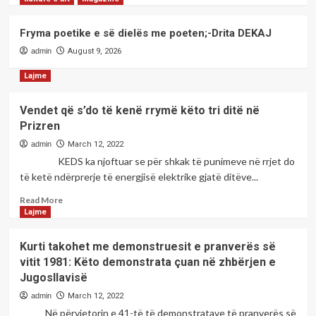
2
Fryma poetike e së dielës me poeten;-Drita DEKAJ
kulture e art
Magazine
admin
August 9, 2026
Fryma poetike e së dielës me
poeten;-Diana MEHMETI
Lajme
3
Vendet që s’do të kenë rrymë këto tri ditë në
kulture e art
Magazine
Prizren
Fryma poetike e së dielës me
admin
March 12, 2022
poeten;-Barie ÇUPI
KEDS ka njoftuar se për shkak të punimeve në rrjet do
4
të ketë ndërprerje të energjisë elektrike gjatë ditëve...
Read
Read More
kulture e art
Magazine
more
Lajme
Fryma poetike e së dielës me
about
poeten;-Drita DEKAJ
<strong>Vendet
5
Kurti takohet me demonstruesit e pranverës së
që
vitit 1981: Këto demonstrata çuan në zhbërjen e
s’do
Jugosllavisë
të
kenë
admin
March 12, 2022
rrymë
Në përvjetorin e 41-të të demonstratave të pranverës së