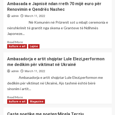
<strong>Jamie
Ambasada e Japnisë ndan rreth 70 mijë euro për
Shea:
Renovimin e Qendrës Nashec
Kosova
në
admin
March 11, 2022
NATO,
Në Komunën në Prizrenit sot u mbajt ceremonia e
e
nënshkrimit të grantit nga skema e Granteve të Ndihmës
mundshme</strong>
Japoneze...
Read
Read More
more
kulture e art
Lajme
about
<strong>Ambasada
Ambasadorja e artit shqiptar Lule Elezi,performon
e
me dedikim për viktimat në Ukrainë
Japnisë
ndan
admin
March 11, 2022
rreth
Ambasadorja e artit shqiptar Lule Elezi,performon me
70
dedikim për viktimat në Ukrainë, Ajo tashmë është bërë
mijë
sinonim i artit...
euro
për
Read
Read More
Renovimin
more
kulture e art
Magazine
e
about
Qendrës
Ambasadorja
Çaste poetike me poeten:Mirela Terziu
Nashec</strong>