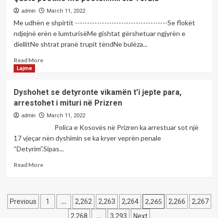
e
artit
admin
March 11, 2022
shqiptar
Me udhën e shpirtit --------------------------------------Se flokët
Lule
ndjejnë erën e lumturisëMe gishtat gërshetuar ngjyrën e
Elezi,performon
diellitNe shtrat pranë trupit tëndNe bulëza...
me
dedikim
Read
Read More
për
more
Lajme
viktimat
about
në
Çaste
Dyshohet se detyronte vikamën t’i jepte para,
Ukrainë
poetike
arrestohet i mituri në Prizren
me
poeten:Mirela
admin
March 11, 2022
Terziu
Polica e Kosovës në Prizren ka arrestuar sot një
17 vjeçar nën dyshimin se ka kryer veprën penale
“Detyrim”.Sipas...
Read
Read More
more
about
<strong>Dyshohet
Posts
se
…
2,265
Previous
1
2,262
2,263
2,264
2,266
2,267
detyronte
pagination
…
2,268
3,293
Next