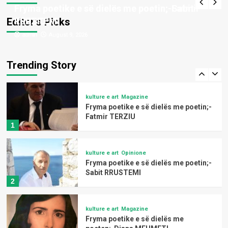
poeten;-Barie ÇUPI
Fryma poetike e së dielës me poetin;-Fatmir
Fryma poetike e së dielës me poetin;-Sabit
4
Editor’s Picks
TERZIU
RRUSTEMI
admin
admin
August 9, 2026
August 9, 2026
kulture e art
Magazine
Fryma poetike e së dielës me
poeten;-Drita DEKAJ
Trending Story
5
kulture e art
Magazine
Fryma poetike e së dielës me poetin;-
Fatmir TERZIU
1
kulture e art
Opinione
Fryma poetike e së dielës me poetin;-
Sabit RRUSTEMI
2
kulture e art
Magazine
Fryma poetike e së dielës me