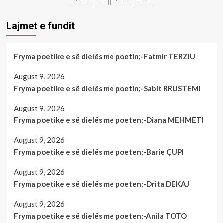
vikamën
t’i
jepte
Lajmet e fundit
para,
arrestohet
i
Fryma poetike e së dielës me poetin;-Fatmir TERZIU
mituri
në
August 9, 2026
Prizren</strong>
Fryma poetike e së dielës me poetin;-Sabit RRUSTEMI
August 9, 2026
Fryma poetike e së dielës me poeten;-Diana MEHMETI
August 9, 2026
Fryma poetike e së dielës me poeten;-Barie ÇUPI
August 9, 2026
Fryma poetike e së dielës me poeten;-Drita DEKAJ
August 9, 2026
Fryma poetike e së dielës me poeten;-Anila TOTO