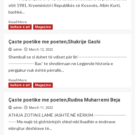
këto
vitit 1981, Kryeministri i Republikës së Kosovës, Albin Kurti,
tri
bashkë...
ditë
në
Read
Read More
Prizren</strong>
more
kulture e art
Magazine
about
<strong>Kurti
Çaste poetike me poeten;Shukrije Gashi
takohet
me
admin
March 12, 2022
demonstruesit
Shembull se si duhet të vdiset për liri --------------------------------
e
----------------- Bac' te shndërruan ne Legjende historia e
pranverës
përgjakur nuk është përrallë...
së
vitit
Read
Read More
1981:
more
kulture e art
Magazine
Këto
about
demonstrata
Çaste
Çaste poetike me poeten;Rudina Muharremi Beja
çuan
poetike
në
me
admin
March 11, 2022
zhbërjen
poeten;Shukrije
ATHUA ZOTIN E LAMË JASHTË NË KËRKIM ---------------------
e
Gashi
----- Me majë të gishtërinjsh shkel mbi livadhin e ëndrrave
Jugosllavisë</strong>
mbrujtur dëshirave të...