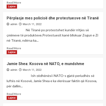
Read
Read More
more
Lajme
about
Çaste
Përplasje mes policisë dhe protestuesve në Tiranë
poetike
me
admin
March 11, 2022
poeten;Rudina
Në Tiranë po protestohet kundër rritjes së
Muharremi
çmimeve të produkteve.Protestuesit kanë bllokuar Zogun e Zi
Beja
në Tiranë, ndërsa ka...
Read
Read More
more
Lajme
about
Përplasje
Jamie Shea: Kosova në NATO, e mundshme
mes
policisë
admin
March 11, 2022
dhe
Ish-zëdhënësi i NATO-s gjatë periudhës së
protestuesve
luftës në Kosovë, Jamie Shea e ka vlerësuar faktin që Kosova,
në
për dallim...
Tiranë
Read
Read More
more
Lajme
about