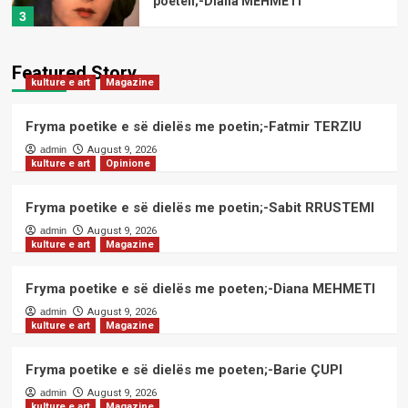
poeten;-Diana MEHMETI
3
kulture e art
Magazine
Featured Story
kulture e art
Magazine
Fryma poetike e së dielës me
poeten;-Barie ÇUPI
4
Fryma poetike e së dielës me poetin;-Fatmir TERZIU
admin
August 9, 2026
kulture e art
Opinione
kulture e art
Magazine
Fryma poetike e së dielës me
poeten;-Drita DEKAJ
Fryma poetike e së dielës me poetin;-Sabit RRUSTEMI
5
admin
August 9, 2026
kulture e art
Magazine
kulture e art
Magazine
Fryma poetike e së dielës me poetin;-
Fryma poetike e së dielës me poeten;-Diana MEHMETI
Fatmir TERZIU
admin
August 9, 2026
1
kulture e art
Magazine
kulture e art
Opinione
Fryma poetike e së dielës me poeten;-Barie ÇUPI
Fryma poetike e së dielës me poetin;-
admin
August 9, 2026
Sabit RRUSTEMI
kulture e art
Magazine