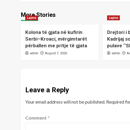
More Stories
Lajme
Lajme
Kolona të gjata në kufirin
Drejtori i
Serbi–Kroaci, mërgimtarët
Kadrijaj s
përballen me pritje të gjata
pulave ‘’S
admin
August 7, 2026
admin
A
Leave a Reply
Your email address will not be published.
Required fi
Comment
*