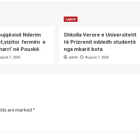
Lajme
 bujqësisë Nderim
Shkolla Verore e Universitetit
ot,vizitoi fermën e
të Prizrenit mbledh studentë
harri’ në Pouskë.
nga mbarë bota
ugust 7, 2026
admin
August 7, 2026
elds are marked
*