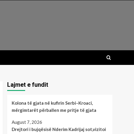
Lajmet e fundit
Kolona të gjata në kufirin Serbi–Kroaci,
mërgimtarët përballen me pritje të gjata
August 7, 2026
Drejtori i bujqësisë Nderim Kadrijaj sot,vizitoi