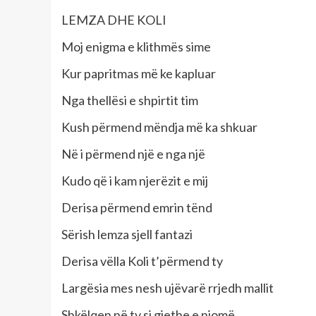
LEMZA DHE KOLI
Moj enigma e klithmës sime
Kur papritmas më ke kapluar
Nga thellësi e shpirtit tim
Kush përmend mëndja më ka shkuar
Në i përmend një e nga një
Kudo që i kam njerëzit e mij
Derisa përmend emrin tënd
Sërish lemza sjell fantazi
Derisa vëlla Koli t’përmend ty
Largësia mes nesh ujëvarë rrjedh mallit
Shkëlqen në ty si gjethe e njomë