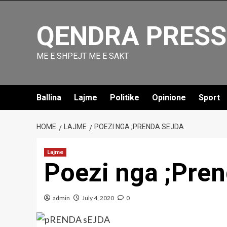
Skip
to
QENDRA PRESS
content
ME E SHPEJT ME E SAKT
Ballina
Lajme
Politike
Opinione
Sport
HOME
LAJME
POEZI NGA ;PRENDA SEJDA
Lajme
Poezi nga ;Pre
admin
July 4, 2020
0