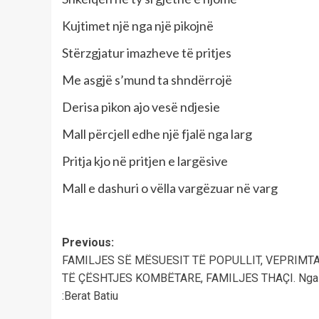
Kujtimet një nga një pikojnë
Stërzgjatur imazheve të pritjes
Me asgjë s’mund ta shndërrojë
Derisa pikon ajo vesë ndjesie
Mall përcjell edhe një fjalë nga larg
Pritja kjo në pritjen e largësive
Mall e dashuri o vëlla vargëzuar në varg
Post
Previous:
FAMILJES SË MËSUESIT TË POPULLIT, VEPRIMT
navigation
TË ÇËSHTJES KOMBËTARE, FAMILJES THAÇI. Nga
:Berat Batiu